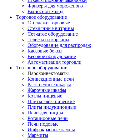
Шкафы шоковой заморозки
Фризеры для мороженого
Выносной холод
Торговое оборудование
Стеллажи торговые
Стеклянные витрины
Сетчатое оборудование
Тележки и корзины
Оборудование для распродаж
Кассовые боксы
Весовое оборудование
Автоматизация торговли
Тепловое оборудование
Пароконвектоматы
Конвекционные печи
Расстоечные шкафы
Жарочные шкафы
Котлы пищевые
Плиты электрические
Плиты индукционные
Печи для пиццы
Ротациооные печи
Печи подовые
Инфракрасные лампы
Мармиты