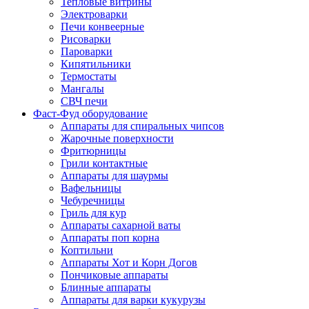
Тепловые витрины
Электроварки
Печи конвеерные
Рисоварки
Пароварки
Кипятильники
Термостаты
Мангалы
СВЧ печи
Фаст-Фуд оборудование
Аппараты для спиральных чипсов
Жарочные поверхности
Фритюрницы
Грили контактные
Аппараты для шаурмы
Вафельницы
Чебуречницы
Гриль для кур
Аппараты сахарной ваты
Аппараты поп корна
Коптильни
Аппараты Хот и Корн Догов
Пончиковые аппараты
Блинные аппараты
Аппараты для варки кукурузы