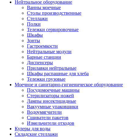
Нейтральное оборудование
Ванны моечные
Столы производственные
Стеллажи
Полки
Тележки сервировочные
Шкафы
Зонты
Гастроемкости
Нейтральные модули
Барные станции
Диспенсеры
Прилавки нейтральные
Шкафы распашные для хлеба
Тележки грузовые
Моечное и санитарно-гигиеническое оборудование
Посудомоечные машины
Стерилизаторы ножей
Лампы инсектицидные
Вакуумные упаковщики
Водоумягчители
Сшиватели пакетов
Измельчители отходов
Кулеры для воды
Складские стеллажи