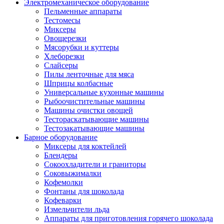
Электромеханическое оборудование
Пельменные аппараты
Тестомесы
Миксеры
Овощерезки
Мясорубки и куттеры
Хлеборезки
Слайсеры
Пилы ленточные для мяса
Шприцы колбасные
Универсальные кухонные машины
Рыбоочистительные машины
Машины очистки овощей
Тестораскатывающие машины
Тестозакатывающие машины
Барное оборудование
Миксеры для коктейлей
Блендеры
Сокоохладители и граниторы
Соковыжималки
Кофемолки
Фонтаны для шоколада
Кофеварки
Измельчители льда
Аппараты для приготовления горячего шоколада