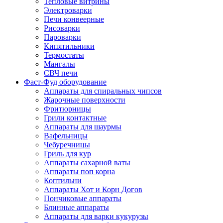
Тепловые витрины
Электроварки
Печи конвеерные
Рисоварки
Пароварки
Кипятильники
Термостаты
Мангалы
СВЧ печи
Фаст-Фуд оборудование
Аппараты для спиральных чипсов
Жарочные поверхности
Фритюрницы
Грили контактные
Аппараты для шаурмы
Вафельницы
Чебуречницы
Гриль для кур
Аппараты сахарной ваты
Аппараты поп корна
Коптильни
Аппараты Хот и Корн Догов
Пончиковые аппараты
Блинные аппараты
Аппараты для варки кукурузы