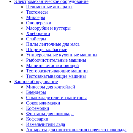
Электромеханическое оборудование
Пельменные аппараты
Тестомесы
Миксеры
Овощерезки
Мясорубки и куттеры
Хлеборезки
Слайсеры
Пилы ленточные для мяса
Шприцы колбасные
Универсальные кухонные машины
Рыбоочистительные машины
Машины очистки овощей
Тестораскатывающие машины
Тестозакатывающие машины
Барное оборудование
Миксеры для коктейлей
Блендеры
Сокоохладители и граниторы
Соковыжималки
Кофемолки
Фонтаны для шоколада
Кофеварки
Измельчители льда
Аппараты для приготовления горячего шоколада