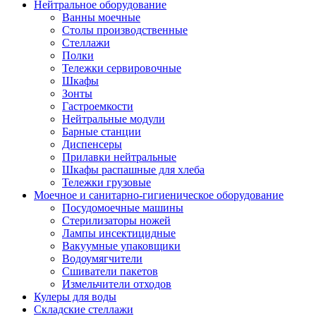
Нейтральное оборудование
Ванны моечные
Столы производственные
Стеллажи
Полки
Тележки сервировочные
Шкафы
Зонты
Гастроемкости
Нейтральные модули
Барные станции
Диспенсеры
Прилавки нейтральные
Шкафы распашные для хлеба
Тележки грузовые
Моечное и санитарно-гигиеническое оборудование
Посудомоечные машины
Стерилизаторы ножей
Лампы инсектицидные
Вакуумные упаковщики
Водоумягчители
Сшиватели пакетов
Измельчители отходов
Кулеры для воды
Складские стеллажи