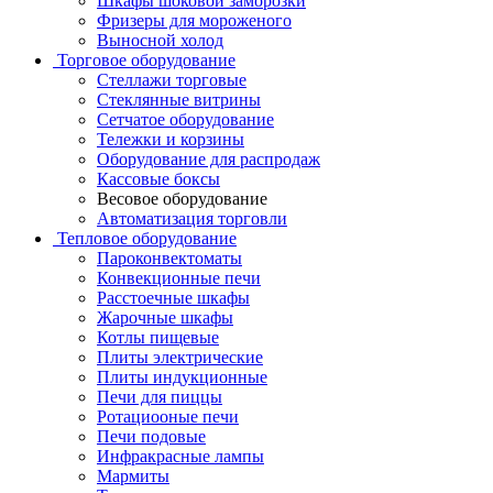
Шкафы шоковой заморозки
Фризеры для мороженого
Выносной холод
Торговое оборудование
Стеллажи торговые
Стеклянные витрины
Сетчатое оборудование
Тележки и корзины
Оборудование для распродаж
Кассовые боксы
Весовое оборудование
Автоматизация торговли
Тепловое оборудование
Пароконвектоматы
Конвекционные печи
Расстоечные шкафы
Жарочные шкафы
Котлы пищевые
Плиты электрические
Плиты индукционные
Печи для пиццы
Ротациооные печи
Печи подовые
Инфракрасные лампы
Мармиты