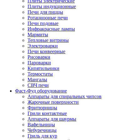
Плиты электрические
Плиты индукционные
Печи для пиццы
Ротациооные печи
Печи подовые
Инфракрасные лампы
Мармиты
Тепловые витрины
Электроварки
Печи конвеерные
Рисоварки
Пароварки
Кипятильники
Термостаты
Мангалы
СВЧ печи
Фаст-Фуд оборудование
Аппараты для спиральных чипсов
Жарочные поверхности
Фритюрницы
Грили контактные
Аппараты для шаурмы
Вафельницы
Чебуречницы
Гриль для кур