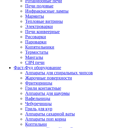
Ротациооные печи
Печи подовые
Инфракрасные лампы
Мармиты
Тепловые витрины
Электроварки
Печи конвеерные
Рисоварки
Пароварки
Кипятильники
Термостаты
Мангалы
СВЧ печи
Фаст-Фуд оборудование
Аппараты для спиральных чипсов
Жарочные поверхности
Фритюрницы
Грили контактные
Аппараты для шаурмы
Вафельницы
Чебуречницы
Гриль для кур
Аппараты сахарной ваты
Аппараты поп корна
Коптильни