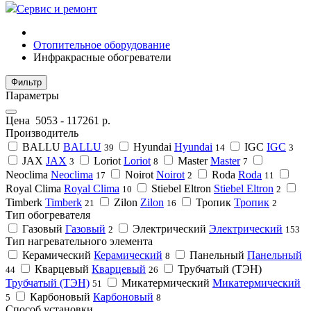
Сервис и ремонт
Отопительное оборудование
Инфракрасные обогреватели
Фильтр
Параметры
Цена
5053
-
117261
р.
Производитель
BALLU
BALLU
Hyundai
Hyundai
IGC
IGC
39
14
3
JAX
JAX
Loriot
Loriot
Master
Master
3
8
7
Neoclima
Neoclima
Noirot
Noirot
Roda
Roda
17
2
11
Royal Clima
Royal Clima
Stiebel Eltron
Stiebel Eltron
10
2
Timberk
Timberk
Zilon
Zilon
Тропик
Тропик
21
16
2
Тип обогревателя
Газовый
Газовый
Электрический
Электрический
2
153
Тип нагревательного элемента
Керамический
Керамический
Панельный
Панельный
8
Кварцевый
Кварцевый
Трубчатый (ТЭН)
44
26
Трубчатый (ТЭН)
Микатермический
Микатермический
51
Карбоновый
Карбоновый
5
8
Способ установки