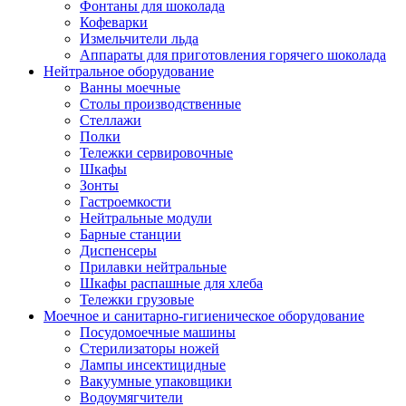
Фонтаны для шоколада
Кофеварки
Измельчители льда
Аппараты для приготовления горячего шоколада
Нейтральное оборудование
Ванны моечные
Столы производственные
Стеллажи
Полки
Тележки сервировочные
Шкафы
Зонты
Гастроемкости
Нейтральные модули
Барные станции
Диспенсеры
Прилавки нейтральные
Шкафы распашные для хлеба
Тележки грузовые
Моечное и санитарно-гигиеническое оборудование
Посудомоечные машины
Стерилизаторы ножей
Лампы инсектицидные
Вакуумные упаковщики
Водоумягчители