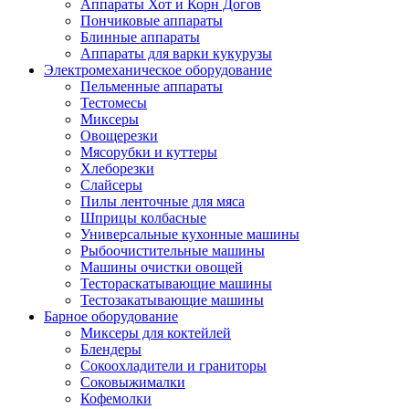
Аппараты Хот и Корн Догов
Пончиковые аппараты
Блинные аппараты
Аппараты для варки кукурузы
Электромеханическое оборудование
Пельменные аппараты
Тестомесы
Миксеры
Овощерезки
Мясорубки и куттеры
Хлеборезки
Слайсеры
Пилы ленточные для мяса
Шприцы колбасные
Универсальные кухонные машины
Рыбоочистительные машины
Машины очистки овощей
Тестораскатывающие машины
Тестозакатывающие машины
Барное оборудование
Миксеры для коктейлей
Блендеры
Сокоохладители и граниторы
Соковыжималки
Кофемолки