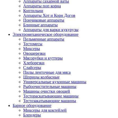
Аппараты сахарной ваты
Аппараты поп корна
Коптильни
Аппараты Хот и Корн Догов
Пончиковые аппараты
Блинные аппараты
Аппараты для варки кукурузы
Электромеханическое оборудование
Пельменные аппараты
Тестомесы
Миксеры
Овощерезки
Мясорубки и куттеры
Хлеборезки
Слайсеры
Пилы ленточные для мяса
Шприцы колбасные
Универсальные кухонные машины
Рыбоочистительные машины
Машины очистки овощей
Тестораскатывающие машины
Тестозакатывающие машины
Барное оборудование
Миксеры для коктейлей
Блендеры