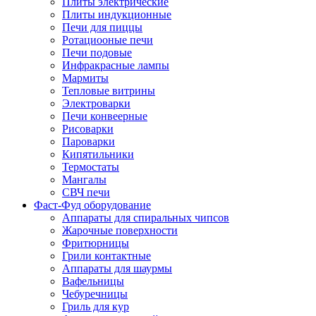
Плиты электрические
Плиты индукционные
Печи для пиццы
Ротациооные печи
Печи подовые
Инфракрасные лампы
Мармиты
Тепловые витрины
Электроварки
Печи конвеерные
Рисоварки
Пароварки
Кипятильники
Термостаты
Мангалы
СВЧ печи
Фаст-Фуд оборудование
Аппараты для спиральных чипсов
Жарочные поверхности
Фритюрницы
Грили контактные
Аппараты для шаурмы
Вафельницы
Чебуречницы
Гриль для кур