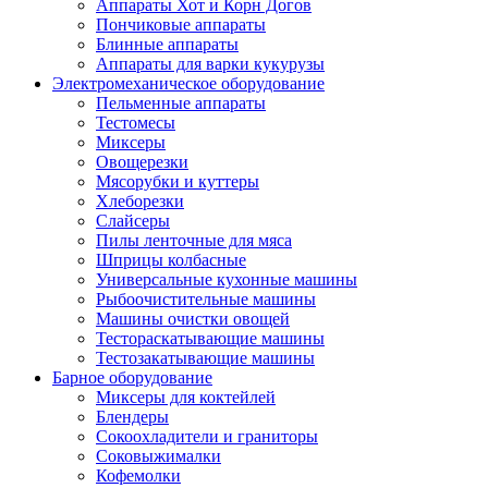
Аппараты Хот и Корн Догов
Пончиковые аппараты
Блинные аппараты
Аппараты для варки кукурузы
Электромеханическое оборудование
Пельменные аппараты
Тестомесы
Миксеры
Овощерезки
Мясорубки и куттеры
Хлеборезки
Слайсеры
Пилы ленточные для мяса
Шприцы колбасные
Универсальные кухонные машины
Рыбоочистительные машины
Машины очистки овощей
Тестораскатывающие машины
Тестозакатывающие машины
Барное оборудование
Миксеры для коктейлей
Блендеры
Сокоохладители и граниторы
Соковыжималки
Кофемолки