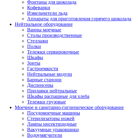
Фонтаны для шоколада
Кофеварки
Измельчители льда
Аппараты для приготовления горячего шоколада
Нейтральное оборудование
Ванны моечные
Столы производственные
Стеллажи
Полки
Тележки сервировочные
Шкафы
Зонты
Гастроемкости
Нейтральные модули
Барные станции
Диспенсеры
Прилавки нейтральные
Шкафы распашные для хлеба
Тележки грузовые
Моечное и санитарно-гигиеническое оборудование
Посудомоечные машины
Стерилизаторы ножей
Лампы инсектицидные
Вакуумные упаковщики
Водоумягчители