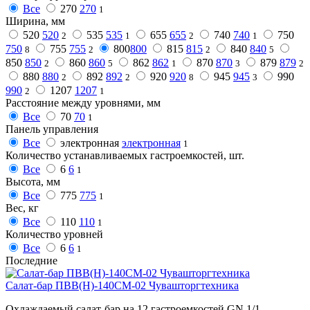
Все
270
270
1
Ширина, мм
520
520
535
535
655
655
740
740
750
2
1
2
1
750
755
755
800
800
815
815
840
840
8
2
2
5
850
850
860
860
862
862
870
870
879
879
2
5
1
3
2
880
880
892
892
920
920
945
945
990
2
2
8
3
990
1207
1207
2
1
Расстояние между уровнями, мм
Все
70
70
1
Панель управления
Все
электронная
электронная
1
Количество устанавливаемых гастроемкостей, шт.
Все
6
6
1
Высота, мм
Все
775
775
1
Вес, кг
Все
110
110
1
Количество уровней
Все
6
6
1
Последние
Салат-бар ПВВ(Н)-140СМ-02 Чувашторгтехника
Охлаждаемый салат-бар на 12 гастроемкостей GN 1/1