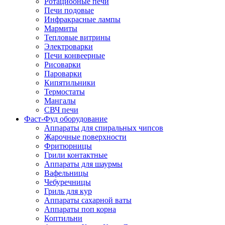
Ротациооные печи
Печи подовые
Инфракрасные лампы
Мармиты
Тепловые витрины
Электроварки
Печи конвеерные
Рисоварки
Пароварки
Кипятильники
Термостаты
Мангалы
СВЧ печи
Фаст-Фуд оборудование
Аппараты для спиральных чипсов
Жарочные поверхности
Фритюрницы
Грили контактные
Аппараты для шаурмы
Вафельницы
Чебуречницы
Гриль для кур
Аппараты сахарной ваты
Аппараты поп корна
Коптильни