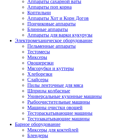
Аппараты сахарной ваты
Аппараты поп корна
Коптильни
Аппараты Хот и Корн Догов
Пончиковые аппараты
Блинные аппараты
Аппараты для варки кукурузы
Электромеханическое оборудование
Пельменные аппараты
Тестомесы
Миксеры
Овощерезки
Мясорубки и куттеры
Хлеборезки
Слайсеры
Пилы ленточные для мяса
Шприцы колбасные
Универсальные кухонные машины
Рыбоочистительные машины
Машины очистки овощей
Тестораскатывающие машины
Тестозакатывающие машины
Барное оборудование
Миксеры для коктейлей
Блендеры