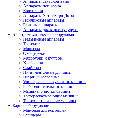
Аппараты сахарной ваты
Аппараты поп корна
Коптильни
Аппараты Хот и Корн Догов
Пончиковые аппараты
Блинные аппараты
Аппараты для варки кукурузы
Электромеханическое оборудование
Пельменные аппараты
Тестомесы
Миксеры
Овощерезки
Мясорубки и куттеры
Хлеборезки
Слайсеры
Пилы ленточные для мяса
Шприцы колбасные
Универсальные кухонные машины
Рыбоочистительные машины
Машины очистки овощей
Тестораскатывающие машины
Тестозакатывающие машины
Барное оборудование
Миксеры для коктейлей
Блендеры