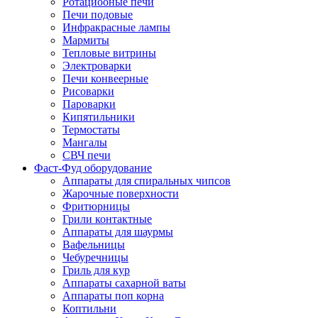
Ротациооные печи
Печи подовые
Инфракрасные лампы
Мармиты
Тепловые витрины
Электроварки
Печи конвеерные
Рисоварки
Пароварки
Кипятильники
Термостаты
Мангалы
СВЧ печи
Фаст-Фуд оборудование
Аппараты для спиральных чипсов
Жарочные поверхности
Фритюрницы
Грили контактные
Аппараты для шаурмы
Вафельницы
Чебуречницы
Гриль для кур
Аппараты сахарной ваты
Аппараты поп корна
Коптильни