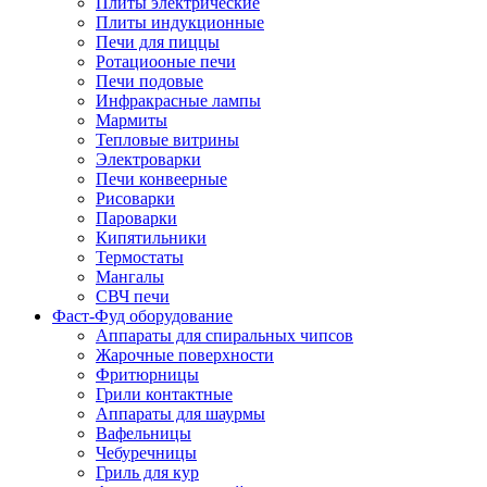
Плиты электрические
Плиты индукционные
Печи для пиццы
Ротациооные печи
Печи подовые
Инфракрасные лампы
Мармиты
Тепловые витрины
Электроварки
Печи конвеерные
Рисоварки
Пароварки
Кипятильники
Термостаты
Мангалы
СВЧ печи
Фаст-Фуд оборудование
Аппараты для спиральных чипсов
Жарочные поверхности
Фритюрницы
Грили контактные
Аппараты для шаурмы
Вафельницы
Чебуречницы
Гриль для кур