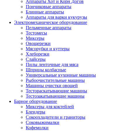
Аппараты Хот и Корн Догов
Пончиковые аппараты
Блинные аппараты
Аппараты для варки кукурузы
Электромеханическое оборудование
Пельменные аппараты
Тестомесы
Миксеры
Овощерезки
Мясорубки и куттеры
Хлеборезки
Слайсеры
Пилы ленточные для мяса
Шприцы колбасные
Универсальные кухонные машины
Рыбоочистительные машины
Машины очистки овощей
Тестораскатывающие машины
Тестозакатывающие машины
Барное оборудование
Миксеры для коктейлей
Блендеры
Сокоохладители и граниторы
Соковыжималки
Кофемолки