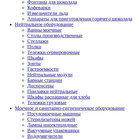
Фонтаны для шоколада
Кофеварки
Измельчители льда
Аппараты для приготовления горячего шоколада
Нейтральное оборудование
Ванны моечные
Столы производственные
Стеллажи
Полки
Тележки сервировочные
Шкафы
Зонты
Гастроемкости
Нейтральные модули
Барные станции
Диспенсеры
Прилавки нейтральные
Шкафы распашные для хлеба
Тележки грузовые
Моечное и санитарно-гигиеническое оборудование
Посудомоечные машины
Стерилизаторы ножей
Лампы инсектицидные
Вакуумные упаковщики
Водоумягчители