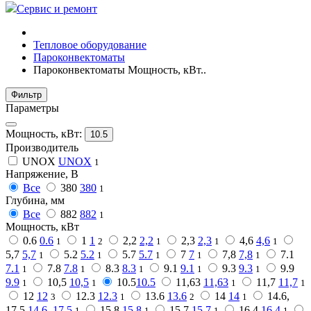
Сервис и ремонт
Тепловое оборудование
Пароконвектоматы
Пароконвектоматы Мощность, кВт..
Фильтр
Параметры
Мощность, кВт:
10.5
Производитель
UNOX
UNOX
1
Напряжение, В
Все
380
380
1
Глубина, мм
Все
882
882
1
Мощность, кВт
0.6
0.6
1
1
2,2
2,2
2,3
2,3
4,6
4,6
1
2
1
1
1
5,7
5,7
5.2
5.2
5.7
5.7
7
7
7,8
7,8
7.1
1
1
1
1
1
7.1
7.8
7.8
8.3
8.3
9.1
9.1
9.3
9.3
9.9
1
1
1
1
1
9.9
10,5
10,5
10.5
10.5
11,63
11,63
11,7
11,7
1
1
1
1
12
12
12.3
12.3
13.6
13.6
14
14
14.6,
3
1
2
1
17.5
14.6, 17.5
15,8
15,8
15.7
15.7
16.4
16.4
1
1
1
1