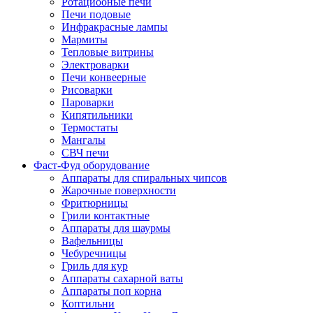
Ротациооные печи
Печи подовые
Инфракрасные лампы
Мармиты
Тепловые витрины
Электроварки
Печи конвеерные
Рисоварки
Пароварки
Кипятильники
Термостаты
Мангалы
СВЧ печи
Фаст-Фуд оборудование
Аппараты для спиральных чипсов
Жарочные поверхности
Фритюрницы
Грили контактные
Аппараты для шаурмы
Вафельницы
Чебуречницы
Гриль для кур
Аппараты сахарной ваты
Аппараты поп корна
Коптильни