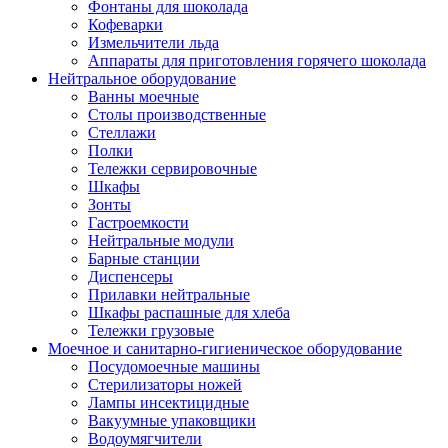
Фонтаны для шоколада
Кофеварки
Измельчители льда
Аппараты для приготовления горячего шоколада
Нейтральное оборудование
Ванны моечные
Столы производственные
Стеллажи
Полки
Тележки сервировочные
Шкафы
Зонты
Гастроемкости
Нейтральные модули
Барные станции
Диспенсеры
Прилавки нейтральные
Шкафы распашные для хлеба
Тележки грузовые
Моечное и санитарно-гигиеническое оборудование
Посудомоечные машины
Стерилизаторы ножей
Лампы инсектицидные
Вакуумные упаковщики
Водоумягчители