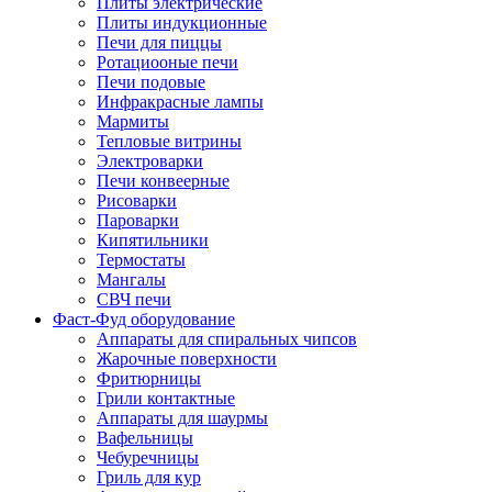
Плиты электрические
Плиты индукционные
Печи для пиццы
Ротациооные печи
Печи подовые
Инфракрасные лампы
Мармиты
Тепловые витрины
Электроварки
Печи конвеерные
Рисоварки
Пароварки
Кипятильники
Термостаты
Мангалы
СВЧ печи
Фаст-Фуд оборудование
Аппараты для спиральных чипсов
Жарочные поверхности
Фритюрницы
Грили контактные
Аппараты для шаурмы
Вафельницы
Чебуречницы
Гриль для кур