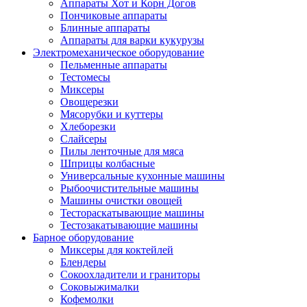
Аппараты Хот и Корн Догов
Пончиковые аппараты
Блинные аппараты
Аппараты для варки кукурузы
Электромеханическое оборудование
Пельменные аппараты
Тестомесы
Миксеры
Овощерезки
Мясорубки и куттеры
Хлеборезки
Слайсеры
Пилы ленточные для мяса
Шприцы колбасные
Универсальные кухонные машины
Рыбоочистительные машины
Машины очистки овощей
Тестораскатывающие машины
Тестозакатывающие машины
Барное оборудование
Миксеры для коктейлей
Блендеры
Сокоохладители и граниторы
Соковыжималки
Кофемолки