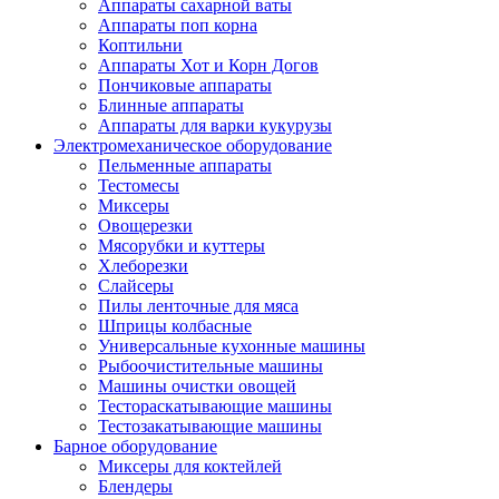
Аппараты сахарной ваты
Аппараты поп корна
Коптильни
Аппараты Хот и Корн Догов
Пончиковые аппараты
Блинные аппараты
Аппараты для варки кукурузы
Электромеханическое оборудование
Пельменные аппараты
Тестомесы
Миксеры
Овощерезки
Мясорубки и куттеры
Хлеборезки
Слайсеры
Пилы ленточные для мяса
Шприцы колбасные
Универсальные кухонные машины
Рыбоочистительные машины
Машины очистки овощей
Тестораскатывающие машины
Тестозакатывающие машины
Барное оборудование
Миксеры для коктейлей
Блендеры