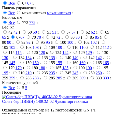
Все
67
67
1
Панель управления
Все
механическая
механическая
1
Высота, мм
Все
772
772
1
Вес, кг
42
42
50
50
51
51
57
57
62
62
65
1
1
1
1
1
65
67
67
70
70
72
72
80
80
85
85
2
4
1
1
3
90
90
92
92
95
95
100
100
102
102
1
1
6
1
1
105
105
108
108
109
109
110
110
112
112
1
1
1
3
2
115
115
120
120
124
124
129
129
130
2
6
2
1
130
134
134
135
135
140
140
142
142
1
1
1
1
2
145
145
150
150
155
155
160
160
165
165
1
2
1
1
1
170
170
180
180
185
185
190
190
195
1
1
1
1
195
210
210
235
235
245
245
250
250
1
1
1
1
2
259
259
283
283
285
285
309
309
339
339
1
2
2
1
1
Количество уровней
Все
5
5
1
Последние
Салат-бар ПВВ(Н)-140СМ-02 Чувашторгтехника
Охлаждаемый салат-бар на 12 гастроемкостей GN 1/1