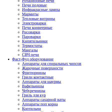
Ротациооные печи
Печи подовые
Инфракрасные лампы
Мармиты
Тепловые витрины
Электроварки
Печи конвеерные
Рисоварки
Пароварки
Кипятильники
Термостаты
Мангалы
СВЧ печи
Фаст-Фуд оборудование
Аппараты для спиральных чипсов
Жарочные поверхности
Фритюрницы
Грили контактные
Аппараты для шаурмы
Вафельницы
Чебуречницы
Гриль для кур
Аппараты сахарной ваты
Аппараты поп корна
Коптильни