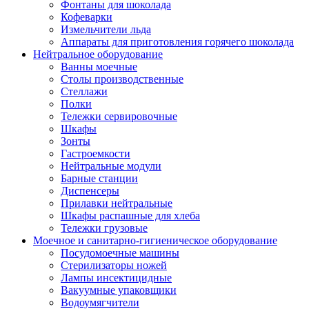
Фонтаны для шоколада
Кофеварки
Измельчители льда
Аппараты для приготовления горячего шоколада
Нейтральное оборудование
Ванны моечные
Столы производственные
Стеллажи
Полки
Тележки сервировочные
Шкафы
Зонты
Гастроемкости
Нейтральные модули
Барные станции
Диспенсеры
Прилавки нейтральные
Шкафы распашные для хлеба
Тележки грузовые
Моечное и санитарно-гигиеническое оборудование
Посудомоечные машины
Стерилизаторы ножей
Лампы инсектицидные
Вакуумные упаковщики
Водоумягчители