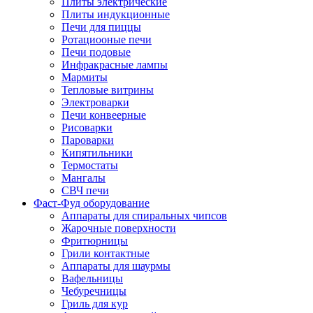
Плиты электрические
Плиты индукционные
Печи для пиццы
Ротациооные печи
Печи подовые
Инфракрасные лампы
Мармиты
Тепловые витрины
Электроварки
Печи конвеерные
Рисоварки
Пароварки
Кипятильники
Термостаты
Мангалы
СВЧ печи
Фаст-Фуд оборудование
Аппараты для спиральных чипсов
Жарочные поверхности
Фритюрницы
Грили контактные
Аппараты для шаурмы
Вафельницы
Чебуречницы
Гриль для кур