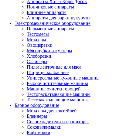
Аппараты Хот и Корн Догов
Пончиковые аппараты
Блинные аппараты
Аппараты для варки кукурузы
Электромеханическое оборудование
Пельменные аппараты
Тестомесы
Миксеры
Овощерезки
Мясорубки и куттеры
Хлеборезки
Слайсеры
Пилы ленточные для мяса
Шприцы колбасные
Универсальные кухонные машины
Рыбоочистительные машины
Машины очистки овощей
Тестораскатывающие машины
Тестозакатывающие машины
Барное оборудование
Миксеры для коктейлей
Блендеры
Сокоохладители и граниторы
Соковыжималки
Кофемолки