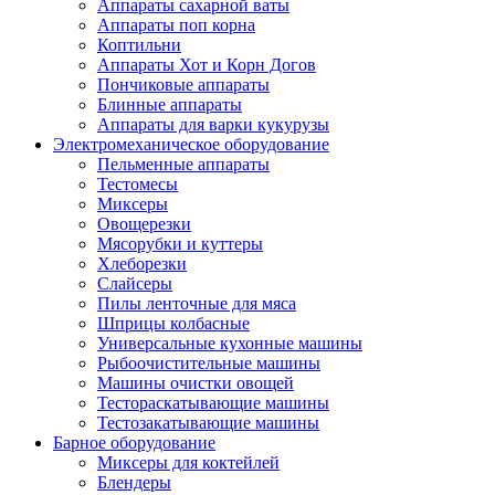
Аппараты сахарной ваты
Аппараты поп корна
Коптильни
Аппараты Хот и Корн Догов
Пончиковые аппараты
Блинные аппараты
Аппараты для варки кукурузы
Электромеханическое оборудование
Пельменные аппараты
Тестомесы
Миксеры
Овощерезки
Мясорубки и куттеры
Хлеборезки
Слайсеры
Пилы ленточные для мяса
Шприцы колбасные
Универсальные кухонные машины
Рыбоочистительные машины
Машины очистки овощей
Тестораскатывающие машины
Тестозакатывающие машины
Барное оборудование
Миксеры для коктейлей
Блендеры