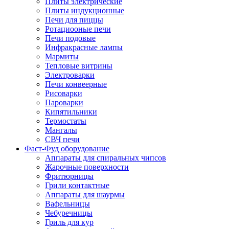
Плиты электрические
Плиты индукционные
Печи для пиццы
Ротациооные печи
Печи подовые
Инфракрасные лампы
Мармиты
Тепловые витрины
Электроварки
Печи конвеерные
Рисоварки
Пароварки
Кипятильники
Термостаты
Мангалы
СВЧ печи
Фаст-Фуд оборудование
Аппараты для спиральных чипсов
Жарочные поверхности
Фритюрницы
Грили контактные
Аппараты для шаурмы
Вафельницы
Чебуречницы
Гриль для кур