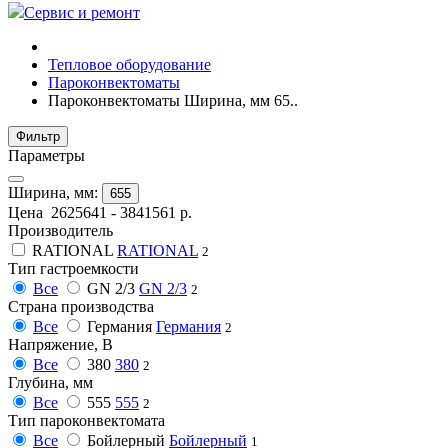
Сервис и ремонт
Тепловое оборудование
Пароконвектоматы
Пароконвектоматы Ширина, мм 65..
Фильтр
Параметры
Ширина, мм:
655
Цена
2625641
-
3841561
р.
Производитель
RATIONAL
RATIONAL
2
Тип гастроемкости
Все
GN 2/3
GN 2/3
2
Страна производства
Все
Германия
Германия
2
Напряжение, В
Все
380
380
2
Глубина, мм
Все
555
555
2
Тип пароконвектомата
Все
Бойлерный
Бойлерный
1