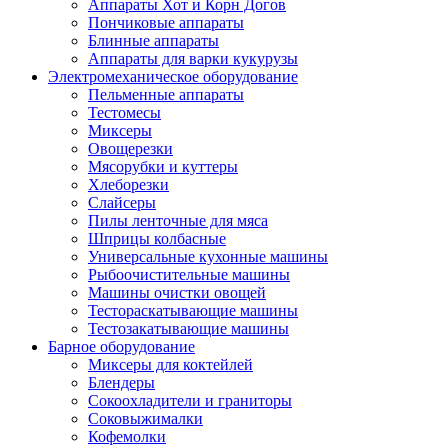
Аппараты Хот и Корн Догов
Пончиковые аппараты
Блинные аппараты
Аппараты для варки кукурузы
Электромеханическое оборудование
Пельменные аппараты
Тестомесы
Миксеры
Овощерезки
Мясорубки и куттеры
Хлеборезки
Слайсеры
Пилы ленточные для мяса
Шприцы колбасные
Универсальные кухонные машины
Рыбоочистительные машины
Машины очистки овощей
Тестораскатывающие машины
Тестозакатывающие машины
Барное оборудование
Миксеры для коктейлей
Блендеры
Сокоохладители и граниторы
Соковыжималки
Кофемолки