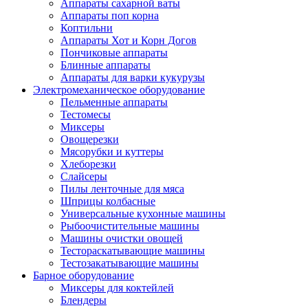
Аппараты сахарной ваты
Аппараты поп корна
Коптильни
Аппараты Хот и Корн Догов
Пончиковые аппараты
Блинные аппараты
Аппараты для варки кукурузы
Электромеханическое оборудование
Пельменные аппараты
Тестомесы
Миксеры
Овощерезки
Мясорубки и куттеры
Хлеборезки
Слайсеры
Пилы ленточные для мяса
Шприцы колбасные
Универсальные кухонные машины
Рыбоочистительные машины
Машины очистки овощей
Тестораскатывающие машины
Тестозакатывающие машины
Барное оборудование
Миксеры для коктейлей
Блендеры