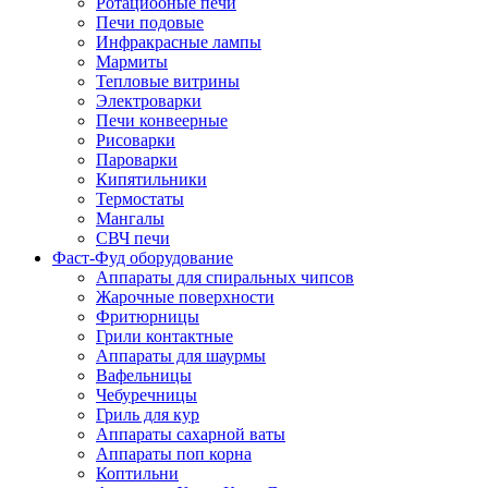
Ротациооные печи
Печи подовые
Инфракрасные лампы
Мармиты
Тепловые витрины
Электроварки
Печи конвеерные
Рисоварки
Пароварки
Кипятильники
Термостаты
Мангалы
СВЧ печи
Фаст-Фуд оборудование
Аппараты для спиральных чипсов
Жарочные поверхности
Фритюрницы
Грили контактные
Аппараты для шаурмы
Вафельницы
Чебуречницы
Гриль для кур
Аппараты сахарной ваты
Аппараты поп корна
Коптильни