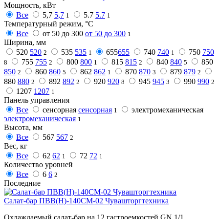
Мощность, кВт
Все
5,7
5,7
5.7
5.7
1
1
Температурный режим, °C
Все
от 50 до 300
от 50 до 300
1
Ширина, мм
520
520
535
535
655
655
740
740
750
750
2
1
1
755
755
800
800
815
815
840
840
850
8
2
1
2
5
850
860
860
862
862
870
870
879
879
2
5
1
3
2
880
880
892
892
920
920
945
945
990
990
2
2
8
3
2
1207
1207
1
Панель управления
Все
сенсорная
сенсорная
электромеханическая
1
электромеханическая
1
Высота, мм
Все
567
567
2
Вес, кг
Все
62
62
72
72
1
1
Количество уровней
Все
6
6
2
Последние
Салат-бар ПВВ(Н)-140СМ-02 Чувашторгтехника
Охлаждаемый салат-бар на 12 гастроемкостей GN 1/1