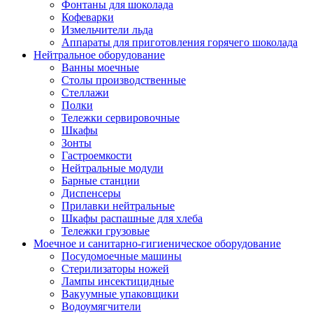
Фонтаны для шоколада
Кофеварки
Измельчители льда
Аппараты для приготовления горячего шоколада
Нейтральное оборудование
Ванны моечные
Столы производственные
Стеллажи
Полки
Тележки сервировочные
Шкафы
Зонты
Гастроемкости
Нейтральные модули
Барные станции
Диспенсеры
Прилавки нейтральные
Шкафы распашные для хлеба
Тележки грузовые
Моечное и санитарно-гигиеническое оборудование
Посудомоечные машины
Стерилизаторы ножей
Лампы инсектицидные
Вакуумные упаковщики
Водоумягчители