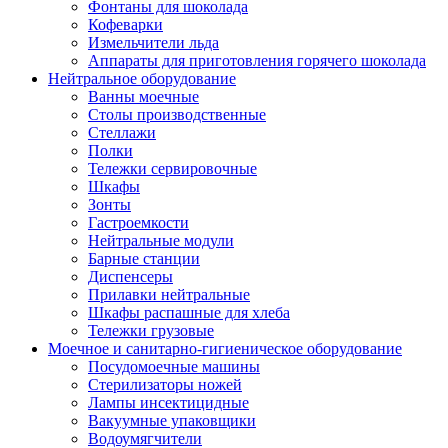
Фонтаны для шоколада
Кофеварки
Измельчители льда
Аппараты для приготовления горячего шоколада
Нейтральное оборудование
Ванны моечные
Столы производственные
Стеллажи
Полки
Тележки сервировочные
Шкафы
Зонты
Гастроемкости
Нейтральные модули
Барные станции
Диспенсеры
Прилавки нейтральные
Шкафы распашные для хлеба
Тележки грузовые
Моечное и санитарно-гигиеническое оборудование
Посудомоечные машины
Стерилизаторы ножей
Лампы инсектицидные
Вакуумные упаковщики
Водоумягчители