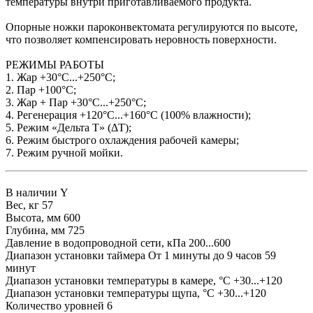
температуры внутри приготавливаемого продукта.
Опорные ножки пароконвектомата регулируются по высоте,
что позволяет компенсировать неровность поверхности.
РЕЖИМЫ РАБОТЫ
1. Жар +30°C...+250°C;
2. Пар +100°C;
3. Жар + Пар +30°C...+250°C;
4. Регенерация +120°C...+160°C (100% влажности);
5. Режим «Дельта Т» (ΔT);
6. Режим быстрого охлаждения рабочей камеры;
7. Режим ручной мойки.
В наличии
Y
Вес, кг
57
Высота, мм
600
Глубина, мм
725
Давление в водопроводной сети, кПа
200...600
Диапазон установки таймера
От 1 минуты до 9 часов 59
минут
Диапазон установки температуры в камере, °С
+30...+120
Диапазон установки температуры щупа, °С
+30...+120
Количество уровней
6