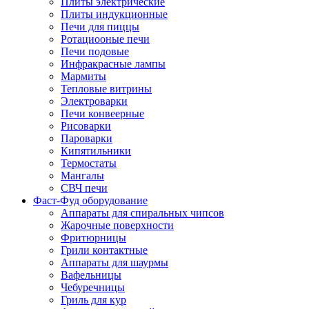
Плиты электрические
Плиты индукционные
Печи для пиццы
Ротациооные печи
Печи подовые
Инфракрасные лампы
Мармиты
Тепловые витрины
Электроварки
Печи конвеерные
Рисоварки
Пароварки
Кипятильники
Термостаты
Мангалы
СВЧ печи
Фаст-Фуд оборудование
Аппараты для спиральных чипсов
Жарочные поверхности
Фритюрницы
Грили контактные
Аппараты для шаурмы
Вафельницы
Чебуречницы
Гриль для кур