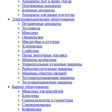
Аппараты Хот и Корн Догов
Пончиковые аппараты
Блинные аппараты
Аппараты для варки кукурузы
Электромеханическое оборудование
Пельменные аппараты
Тестомесы
Миксеры
Овощерезки
Мясорубки и куттеры
Хлеборезки
Слайсеры
Пилы ленточные для мяса
Шприцы колбасные
Универсальные кухонные машины
Рыбоочистительные машины
Машины очистки овощей
Тестораскатывающие машины
Тестозакатывающие машины
Барное оборудование
Миксеры для коктейлей
Блендеры
Сокоохладители и граниторы
Соковыжималки
Кофемолки