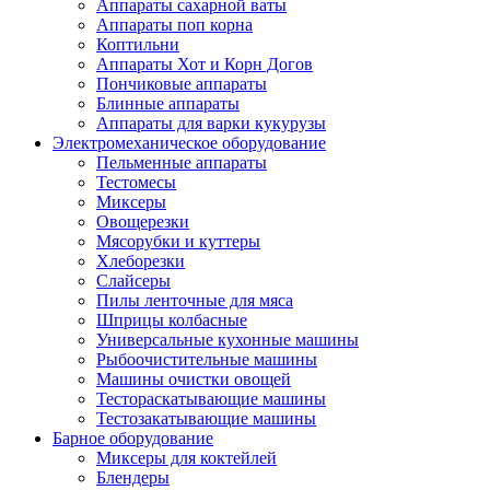
Аппараты сахарной ваты
Аппараты поп корна
Коптильни
Аппараты Хот и Корн Догов
Пончиковые аппараты
Блинные аппараты
Аппараты для варки кукурузы
Электромеханическое оборудование
Пельменные аппараты
Тестомесы
Миксеры
Овощерезки
Мясорубки и куттеры
Хлеборезки
Слайсеры
Пилы ленточные для мяса
Шприцы колбасные
Универсальные кухонные машины
Рыбоочистительные машины
Машины очистки овощей
Тестораскатывающие машины
Тестозакатывающие машины
Барное оборудование
Миксеры для коктейлей
Блендеры