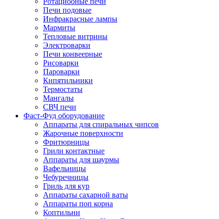
Ротациооные печи
Печи подовые
Инфракрасные лампы
Мармиты
Тепловые витрины
Электроварки
Печи конвеерные
Рисоварки
Пароварки
Кипятильники
Термостаты
Мангалы
СВЧ печи
Фаст-Фуд оборудование
Аппараты для спиральных чипсов
Жарочные поверхности
Фритюрницы
Грили контактные
Аппараты для шаурмы
Вафельницы
Чебуречницы
Гриль для кур
Аппараты сахарной ваты
Аппараты поп корна
Коптильни