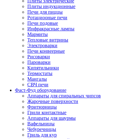
Плиты электрические
Плиты индукционные
Печи для пиццы
Ротациооные печи
Печи подовые
Инфракрасные лампы
Мармиты
Тепловые витрины
Электроварки
Печи конвеерные
Рисоварки
Пароварки
Кипятильники
Термостаты
Мангалы
СВЧ печи
Фаст-Фуд оборудование
Аппараты для спиральных чипсов
Жарочные поверхности
Фритюрницы
Грили контактные
Аппараты для шаурмы
Вафельницы
Чебуречницы
Гриль для кур