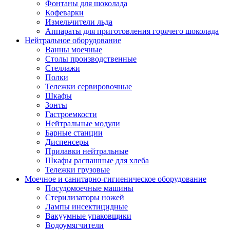
Фонтаны для шоколада
Кофеварки
Измельчители льда
Аппараты для приготовления горячего шоколада
Нейтральное оборудование
Ванны моечные
Столы производственные
Стеллажи
Полки
Тележки сервировочные
Шкафы
Зонты
Гастроемкости
Нейтральные модули
Барные станции
Диспенсеры
Прилавки нейтральные
Шкафы распашные для хлеба
Тележки грузовые
Моечное и санитарно-гигиеническое оборудование
Посудомоечные машины
Стерилизаторы ножей
Лампы инсектицидные
Вакуумные упаковщики
Водоумягчители