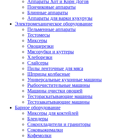
Аппараты Хот и Корн Догов
Пончиковые аппараты
Блинные аппараты
Аппараты для варки кукурузы
Электромеханическое оборудование
Пельменные аппараты
Тестомесы
Миксеры
Овощерезки
Мясорубки и куттеры
Хлеборезки
Слайсеры
Пилы ленточные для мяса
Шприцы колбасные
Универсальные кухонные машины
Рыбоочистительные машины
Машины очистки овощей
Тестораскатывающие машины
Тестозакатывающие машины
Барное оборудование
Миксеры для коктейлей
Блендеры
Сокоохладители и граниторы
Соковыжималки
Кофемолки