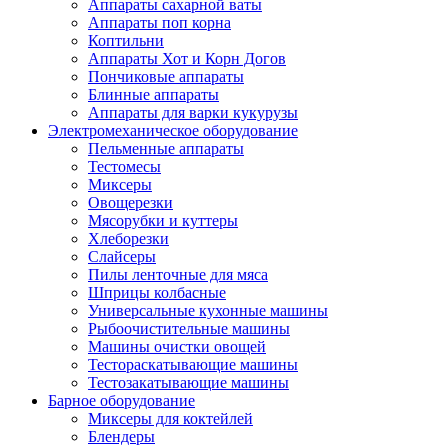
Аппараты сахарной ваты
Аппараты поп корна
Коптильни
Аппараты Хот и Корн Догов
Пончиковые аппараты
Блинные аппараты
Аппараты для варки кукурузы
Электромеханическое оборудование
Пельменные аппараты
Тестомесы
Миксеры
Овощерезки
Мясорубки и куттеры
Хлеборезки
Слайсеры
Пилы ленточные для мяса
Шприцы колбасные
Универсальные кухонные машины
Рыбоочистительные машины
Машины очистки овощей
Тестораскатывающие машины
Тестозакатывающие машины
Барное оборудование
Миксеры для коктейлей
Блендеры