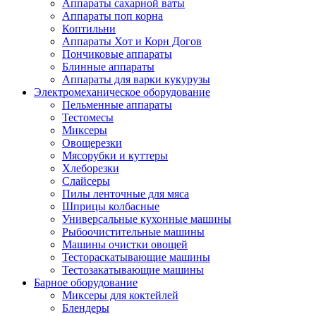
Аппараты сахарной ваты
Аппараты поп корна
Коптильни
Аппараты Хот и Корн Догов
Пончиковые аппараты
Блинные аппараты
Аппараты для варки кукурузы
Электромеханическое оборудование
Пельменные аппараты
Тестомесы
Миксеры
Овощерезки
Мясорубки и куттеры
Хлеборезки
Слайсеры
Пилы ленточные для мяса
Шприцы колбасные
Универсальные кухонные машины
Рыбоочистительные машины
Машины очистки овощей
Тестораскатывающие машины
Тестозакатывающие машины
Барное оборудование
Миксеры для коктейлей
Блендеры