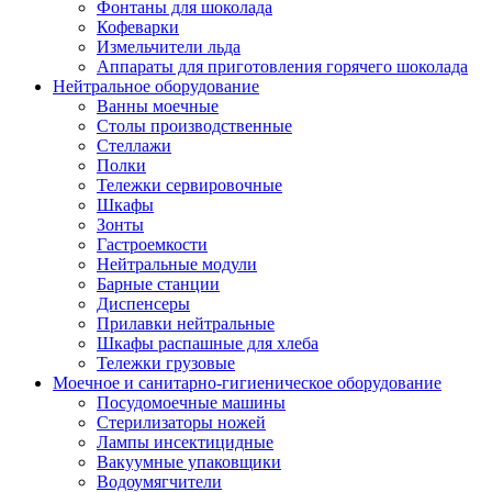
Фонтаны для шоколада
Кофеварки
Измельчители льда
Аппараты для приготовления горячего шоколада
Нейтральное оборудование
Ванны моечные
Столы производственные
Стеллажи
Полки
Тележки сервировочные
Шкафы
Зонты
Гастроемкости
Нейтральные модули
Барные станции
Диспенсеры
Прилавки нейтральные
Шкафы распашные для хлеба
Тележки грузовые
Моечное и санитарно-гигиеническое оборудование
Посудомоечные машины
Стерилизаторы ножей
Лампы инсектицидные
Вакуумные упаковщики
Водоумягчители