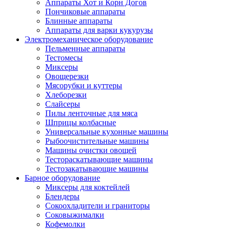
Аппараты Хот и Корн Догов
Пончиковые аппараты
Блинные аппараты
Аппараты для варки кукурузы
Электромеханическое оборудование
Пельменные аппараты
Тестомесы
Миксеры
Овощерезки
Мясорубки и куттеры
Хлеборезки
Слайсеры
Пилы ленточные для мяса
Шприцы колбасные
Универсальные кухонные машины
Рыбоочистительные машины
Машины очистки овощей
Тестораскатывающие машины
Тестозакатывающие машины
Барное оборудование
Миксеры для коктейлей
Блендеры
Сокоохладители и граниторы
Соковыжималки
Кофемолки