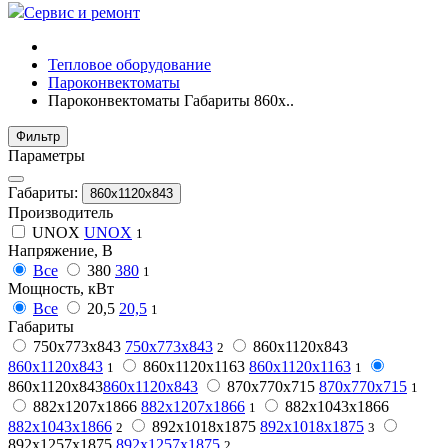
Сервис и ремонт
Тепловое оборудование
Пароконвектоматы
Пароконвектоматы Габариты 860х..
Фильтр
Параметры
Габариты:
860х1120х843
Производитель
UNOX
UNOX
1
Напряжение, В
Все
380
380
1
Мощность, кВт
Все
20,5
20,5
1
Габариты
750х773х843
750х773х843
860x1120x843
2
860x1120x843
860х1120х1163
860х1120х1163
1
1
860х1120х843
860х1120х843
870х770х715
870х770х715
1
882x1207x1866
882x1207x1866
882х1043х1866
1
882х1043х1866
892х1018х1875
892х1018х1875
2
3
892х1257х1875
892х1257х1875
2