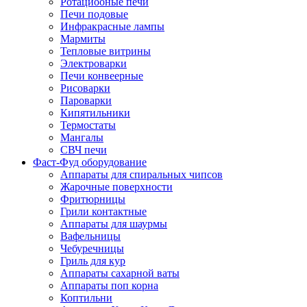
Ротациооные печи
Печи подовые
Инфракрасные лампы
Мармиты
Тепловые витрины
Электроварки
Печи конвеерные
Рисоварки
Пароварки
Кипятильники
Термостаты
Мангалы
СВЧ печи
Фаст-Фуд оборудование
Аппараты для спиральных чипсов
Жарочные поверхности
Фритюрницы
Грили контактные
Аппараты для шаурмы
Вафельницы
Чебуречницы
Гриль для кур
Аппараты сахарной ваты
Аппараты поп корна
Коптильни