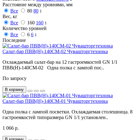
Расстояние между уровнями, мм
Все
80
80
1
Вес, кг
Все
160
160
1
Количество уровней
Все
6
6
1
Последние
Салат-бар ПВВ(Н)-140СМ-02 Чувашторгтехника
Охлаждаемый салат-бар на 12 гастроемкостей GN 1/1
ПВВ(Н)-140СМ-02 Одна полка с лампой пос..
По запросу
В корзину
Салат-бар ПВВ(Н)-140СМ-01 Чувашторгтехника
Одна полка с лампой посветки. Охлаждаемая столешница. 8
гастроемкостей типоразмера GN 1/1 установлен..
1 066 р.
В корзину