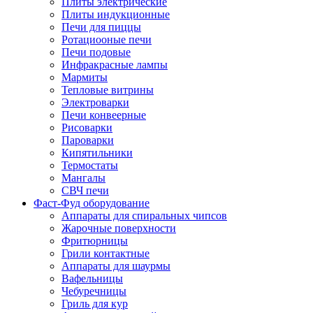
Плиты электрические
Плиты индукционные
Печи для пиццы
Ротациооные печи
Печи подовые
Инфракрасные лампы
Мармиты
Тепловые витрины
Электроварки
Печи конвеерные
Рисоварки
Пароварки
Кипятильники
Термостаты
Мангалы
СВЧ печи
Фаст-Фуд оборудование
Аппараты для спиральных чипсов
Жарочные поверхности
Фритюрницы
Грили контактные
Аппараты для шаурмы
Вафельницы
Чебуречницы
Гриль для кур