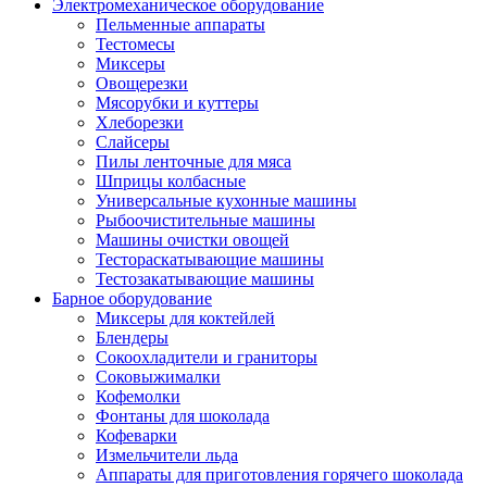
Электромеханическое оборудование
Пельменные аппараты
Тестомесы
Миксеры
Овощерезки
Мясорубки и куттеры
Хлеборезки
Слайсеры
Пилы ленточные для мяса
Шприцы колбасные
Универсальные кухонные машины
Рыбоочистительные машины
Машины очистки овощей
Тестораскатывающие машины
Тестозакатывающие машины
Барное оборудование
Миксеры для коктейлей
Блендеры
Сокоохладители и граниторы
Соковыжималки
Кофемолки
Фонтаны для шоколада
Кофеварки
Измельчители льда
Аппараты для приготовления горячего шоколада