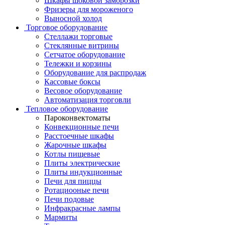
Шкафы шоковой заморозки
Фризеры для мороженого
Выносной холод
Торговое оборудование
Стеллажи торговые
Стеклянные витрины
Сетчатое оборудование
Тележки и корзины
Оборудование для распродаж
Кассовые боксы
Весовое оборудование
Автоматизация торговли
Тепловое оборудование
Пароконвектоматы
Конвекционные печи
Расстоечные шкафы
Жарочные шкафы
Котлы пищевые
Плиты электрические
Плиты индукционные
Печи для пиццы
Ротациооные печи
Печи подовые
Инфракрасные лампы
Мармиты