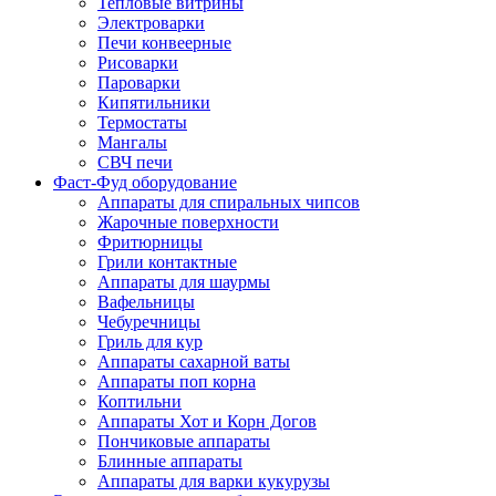
Тепловые витрины
Электроварки
Печи конвеерные
Рисоварки
Пароварки
Кипятильники
Термостаты
Мангалы
СВЧ печи
Фаст-Фуд оборудование
Аппараты для спиральных чипсов
Жарочные поверхности
Фритюрницы
Грили контактные
Аппараты для шаурмы
Вафельницы
Чебуречницы
Гриль для кур
Аппараты сахарной ваты
Аппараты поп корна
Коптильни
Аппараты Хот и Корн Догов
Пончиковые аппараты
Блинные аппараты
Аппараты для варки кукурузы