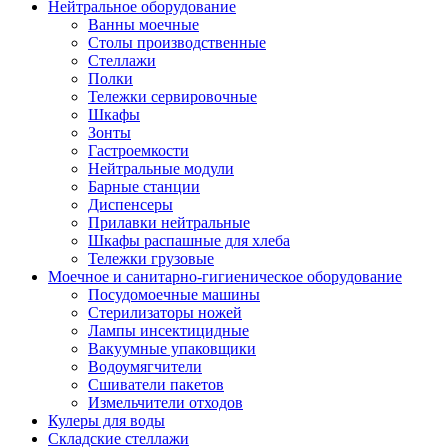
Нейтральное оборудование
Ванны моечные
Столы производственные
Стеллажи
Полки
Тележки сервировочные
Шкафы
Зонты
Гастроемкости
Нейтральные модули
Барные станции
Диспенсеры
Прилавки нейтральные
Шкафы распашные для хлеба
Тележки грузовые
Моечное и санитарно-гигиеническое оборудование
Посудомоечные машины
Стерилизаторы ножей
Лампы инсектицидные
Вакуумные упаковщики
Водоумягчители
Сшиватели пакетов
Измельчители отходов
Кулеры для воды
Складские стеллажи