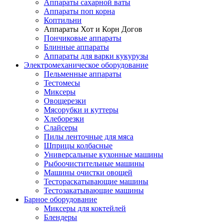
Аппараты сахарной ваты
Аппараты поп корна
Коптильни
Аппараты Хот и Корн Догов
Пончиковые аппараты
Блинные аппараты
Аппараты для варки кукурузы
Электромеханическое оборудование
Пельменные аппараты
Тестомесы
Миксеры
Овощерезки
Мясорубки и куттеры
Хлеборезки
Слайсеры
Пилы ленточные для мяса
Шприцы колбасные
Универсальные кухонные машины
Рыбоочистительные машины
Машины очистки овощей
Тестораскатывающие машины
Тестозакатывающие машины
Барное оборудование
Миксеры для коктейлей
Блендеры