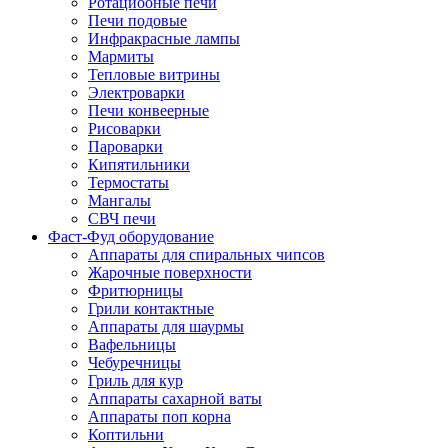
Ротациооные печи
Печи подовые
Инфракрасные лампы
Мармиты
Тепловые витрины
Электроварки
Печи конвеерные
Рисоварки
Пароварки
Кипятильники
Термостаты
Мангалы
СВЧ печи
Фаст-Фуд оборудование
Аппараты для спиральных чипсов
Жарочные поверхности
Фритюрницы
Грили контактные
Аппараты для шаурмы
Вафельницы
Чебуречницы
Гриль для кур
Аппараты сахарной ваты
Аппараты поп корна
Коптильни