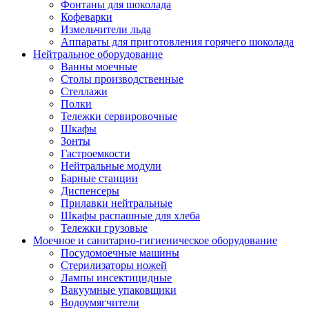
Фонтаны для шоколада
Кофеварки
Измельчители льда
Аппараты для приготовления горячего шоколада
Нейтральное оборудование
Ванны моечные
Столы производственные
Стеллажи
Полки
Тележки сервировочные
Шкафы
Зонты
Гастроемкости
Нейтральные модули
Барные станции
Диспенсеры
Прилавки нейтральные
Шкафы распашные для хлеба
Тележки грузовые
Моечное и санитарно-гигиеническое оборудование
Посудомоечные машины
Стерилизаторы ножей
Лампы инсектицидные
Вакуумные упаковщики
Водоумягчители