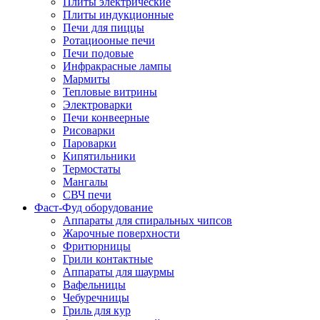
Плиты электрические
Плиты индукционные
Печи для пиццы
Ротациооные печи
Печи подовые
Инфракрасные лампы
Мармиты
Тепловые витрины
Электроварки
Печи конвеерные
Рисоварки
Пароварки
Кипятильники
Термостаты
Мангалы
СВЧ печи
Фаст-Фуд оборудование
Аппараты для спиральных чипсов
Жарочные поверхности
Фритюрницы
Грили контактные
Аппараты для шаурмы
Вафельницы
Чебуречницы
Гриль для кур