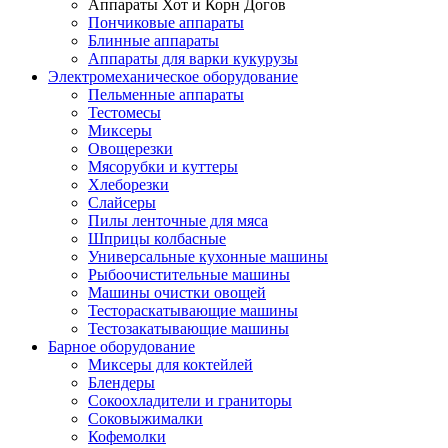
Аппараты Хот и Корн Догов
Пончиковые аппараты
Блинные аппараты
Аппараты для варки кукурузы
Электромеханическое оборудование
Пельменные аппараты
Тестомесы
Миксеры
Овощерезки
Мясорубки и куттеры
Хлеборезки
Слайсеры
Пилы ленточные для мяса
Шприцы колбасные
Универсальные кухонные машины
Рыбоочистительные машины
Машины очистки овощей
Тестораскатывающие машины
Тестозакатывающие машины
Барное оборудование
Миксеры для коктейлей
Блендеры
Сокоохладители и граниторы
Соковыжималки
Кофемолки