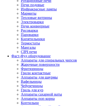
Ротациооные печи
Печи подовые
Инфракрасные лампы
Мармиты
Тепловые витрины
Электроварки
Печи конвеерные
Рисоварки
Пароварки
Кипятильники
Термостаты
Мангалы
СВЧ печи
Фаст-Фуд оборудование
Аппараты для спиральных чипсов
Жарочные поверхности
Фритюрницы
Грили контактные
Аппараты для шаурмы
Вафельницы
Чебуречницы
Гриль для кур
Аппараты сахарной ваты
Аппараты поп корна
Коптильни