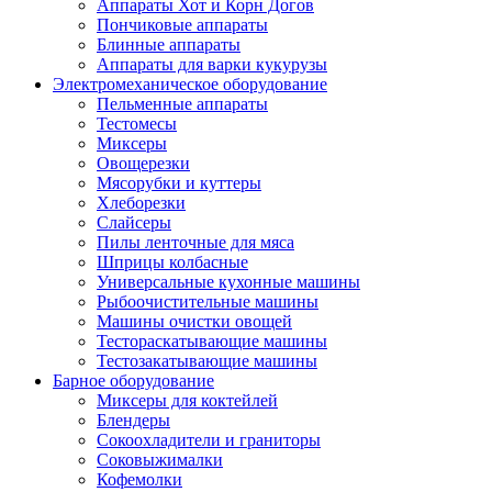
Аппараты Хот и Корн Догов
Пончиковые аппараты
Блинные аппараты
Аппараты для варки кукурузы
Электромеханическое оборудование
Пельменные аппараты
Тестомесы
Миксеры
Овощерезки
Мясорубки и куттеры
Хлеборезки
Слайсеры
Пилы ленточные для мяса
Шприцы колбасные
Универсальные кухонные машины
Рыбоочистительные машины
Машины очистки овощей
Тестораскатывающие машины
Тестозакатывающие машины
Барное оборудование
Миксеры для коктейлей
Блендеры
Сокоохладители и граниторы
Соковыжималки
Кофемолки