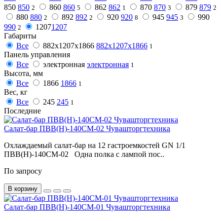
850
850
860
860
862
862
870
870
879
879
2
5
1
3
2
880
880
892
892
920
920
945
945
990
2
2
8
3
990
1207
1207
2
Габариты
Все
882x1207x1866
882x1207x1866
1
Панель управления
Все
электронная
электронная
1
Высота, мм
Все
1866
1866
1
Вес, кг
Все
245
245
1
Последние
Салат-бар ПВВ(Н)-140СМ-02 Чувашторгтехника
Охлаждаемый салат-бар на 12 гастроемкостей GN 1/1
ПВВ(Н)-140СМ-02 Одна полка с лампой пос..
По запросу
В корзину
Салат-бар ПВВ(Н)-140СМ-01 Чувашторгтехника