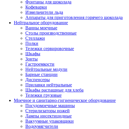
Фонтаны для шоколада
Кофеварки
Измельчители льда
Аппараты для приготовления горячего шоколада
Нейтральное оборудование
Ванны моечные
Столы производственные
Стеллажи
Полки
Тележки сервировочные
Шкафы
Зонты
Гастроемкости
Нейтральные модули
Барные станции
Диспенсеры
Прилавки нейтральные
Шкафы распашные для хлеба
Тележки грузовые
Моечное и санитарно-гигиеническое оборудование
Посудомоечные машины
Стерилизаторы ножей
Лампы инсектицидные
Вакуумные упаковщики
Водоумягчители