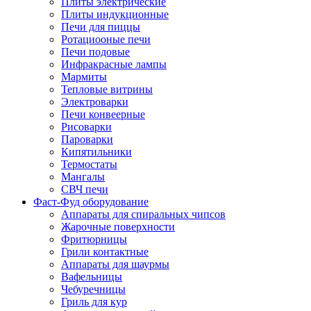
Плиты электрические
Плиты индукционные
Печи для пиццы
Ротациооные печи
Печи подовые
Инфракрасные лампы
Мармиты
Тепловые витрины
Электроварки
Печи конвеерные
Рисоварки
Пароварки
Кипятильники
Термостаты
Мангалы
СВЧ печи
Фаст-Фуд оборудование
Аппараты для спиральных чипсов
Жарочные поверхности
Фритюрницы
Грили контактные
Аппараты для шаурмы
Вафельницы
Чебуречницы
Гриль для кур