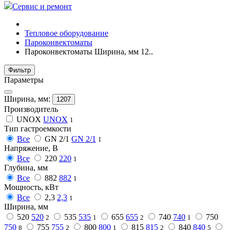
Сервис и ремонт
Тепловое оборудование
Пароконвектоматы
Пароконвектоматы Ширина, мм 12..
Фильтр
Параметры
Ширина, мм:
1207
Производитель
UNOX
UNOX
1
Тип гастроемкости
Все
GN 2/1
GN 2/1
1
Напряжение, В
Все
220
220
1
Глубина, мм
Все
882
882
1
Мощность, кВт
Все
2,3
2,3
1
Ширина, мм
520
520
535
535
655
655
740
740
750
2
1
2
1
750
755
755
800
800
815
815
840
840
8
2
1
2
5