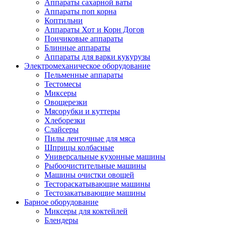
Аппараты сахарной ваты
Аппараты поп корна
Коптильни
Аппараты Хот и Корн Догов
Пончиковые аппараты
Блинные аппараты
Аппараты для варки кукурузы
Электромеханическое оборудование
Пельменные аппараты
Тестомесы
Миксеры
Овощерезки
Мясорубки и куттеры
Хлеборезки
Слайсеры
Пилы ленточные для мяса
Шприцы колбасные
Универсальные кухонные машины
Рыбоочистительные машины
Машины очистки овощей
Тестораскатывающие машины
Тестозакатывающие машины
Барное оборудование
Миксеры для коктейлей
Блендеры