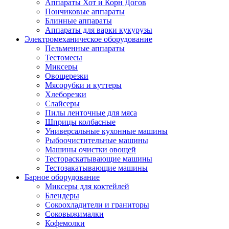
Аппараты Хот и Корн Догов
Пончиковые аппараты
Блинные аппараты
Аппараты для варки кукурузы
Электромеханическое оборудование
Пельменные аппараты
Тестомесы
Миксеры
Овощерезки
Мясорубки и куттеры
Хлеборезки
Слайсеры
Пилы ленточные для мяса
Шприцы колбасные
Универсальные кухонные машины
Рыбоочистительные машины
Машины очистки овощей
Тестораскатывающие машины
Тестозакатывающие машины
Барное оборудование
Миксеры для коктейлей
Блендеры
Сокоохладители и граниторы
Соковыжималки
Кофемолки