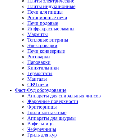
Плиты электрические
Плиты индукционные
Печи для пиццы
Ротациооные печи
Печи подовые
Инфракрасные лампы
Мармиты
Тепловые витрины
Электроварки
Печи конвеерные
Рисоварки
Пароварки
Кипятильники
Термостаты
Мангалы
СВЧ печи
Фаст-Фуд оборудование
Аппараты для спиральных чипсов
Жарочные поверхности
Фритюрницы
Грили контактные
Аппараты для шаурмы
Вафельницы
Чебуречницы
Гриль для кур