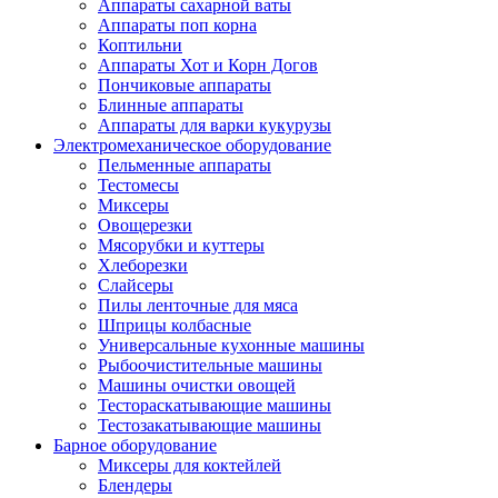
Аппараты сахарной ваты
Аппараты поп корна
Коптильни
Аппараты Хот и Корн Догов
Пончиковые аппараты
Блинные аппараты
Аппараты для варки кукурузы
Электромеханическое оборудование
Пельменные аппараты
Тестомесы
Миксеры
Овощерезки
Мясорубки и куттеры
Хлеборезки
Слайсеры
Пилы ленточные для мяса
Шприцы колбасные
Универсальные кухонные машины
Рыбоочистительные машины
Машины очистки овощей
Тестораскатывающие машины
Тестозакатывающие машины
Барное оборудование
Миксеры для коктейлей
Блендеры