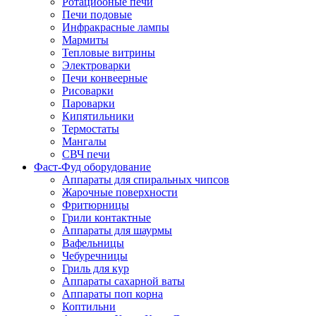
Ротациооные печи
Печи подовые
Инфракрасные лампы
Мармиты
Тепловые витрины
Электроварки
Печи конвеерные
Рисоварки
Пароварки
Кипятильники
Термостаты
Мангалы
СВЧ печи
Фаст-Фуд оборудование
Аппараты для спиральных чипсов
Жарочные поверхности
Фритюрницы
Грили контактные
Аппараты для шаурмы
Вафельницы
Чебуречницы
Гриль для кур
Аппараты сахарной ваты
Аппараты поп корна
Коптильни