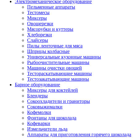
Электромеханическое оборудование
Пельменные аппараты
Тестомесы
Миксеры
Овощерезки
Мясорубки и куттеры
Хлеборезки
Слайсеры
Пилы ленточные для мяса
Шприцы колбасные
Универсальные кухонные машины
Рыбоочистительные машины
Машины очистки овощей
Тестораскатывающие машины
Тестозакатывающие машины
Барное оборудование
Миксеры для коктейлей
Блендеры
Сокоохладители и граниторы
Соковыжималки
Кофемолки
Фонтаны для шоколада
Кофеварки
Измельчители льда
Аппараты для приготовления горячего шоколада