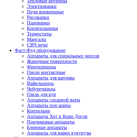
Тепловые витрины
Электроварки
Печи конвеерные
Рисоварки
Пароварки
Кипятильники
Термостаты
Мангалы
СВЧ печи
Фаст-Фуд оборудование
Аппараты для спиральных чипсов
Жарочные поверхности
Фритюрницы
Грили контактные
Аппараты для шаурмы
Вафельницы
Чебуречницы
Гриль для кур
Аппараты сахарной ваты
Аппараты поп корна
Коптильни
Аппараты Хот и Корн Догов
Пончиковые аппараты
Блинные аппараты
Аппараты для варки кукурузы