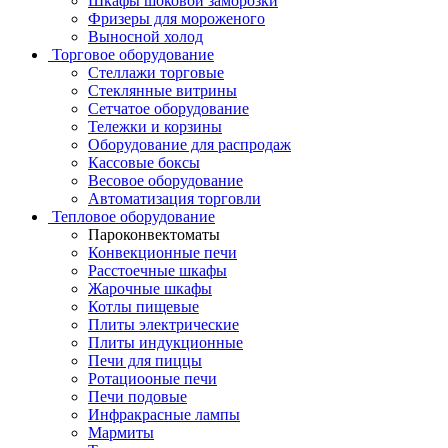
Шкафы шоковой заморозки
Фризеры для мороженого
Выносной холод
Торговое оборудование
Стеллажи торговые
Стеклянные витрины
Сетчатое оборудование
Тележки и корзины
Оборудование для распродаж
Кассовые боксы
Весовое оборудование
Автоматизация торговли
Тепловое оборудование
Пароконвектоматы
Конвекционные печи
Расстоечные шкафы
Жарочные шкафы
Котлы пищевые
Плиты электрические
Плиты индукционные
Печи для пиццы
Ротациооные печи
Печи подовые
Инфракрасные лампы
Мармиты