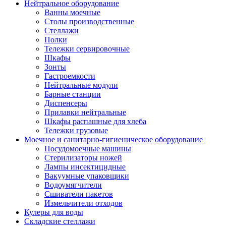
Нейтральное оборудование
Ванны моечные
Столы производственные
Стеллажи
Полки
Тележки сервировочные
Шкафы
Зонты
Гастроемкости
Нейтральные модули
Барные станции
Диспенсеры
Прилавки нейтральные
Шкафы распашные для хлеба
Тележки грузовые
Моечное и санитарно-гигиеническое оборудование
Посудомоечные машины
Стерилизаторы ножей
Лампы инсектицидные
Вакуумные упаковщики
Водоумягчители
Сшиватели пакетов
Измельчители отходов
Кулеры для воды
Складские стеллажи