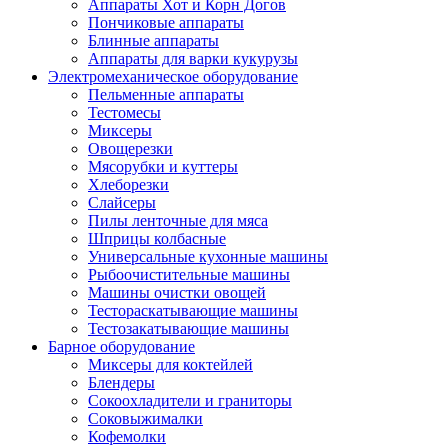
Аппараты Хот и Корн Догов
Пончиковые аппараты
Блинные аппараты
Аппараты для варки кукурузы
Электромеханическое оборудование
Пельменные аппараты
Тестомесы
Миксеры
Овощерезки
Мясорубки и куттеры
Хлеборезки
Слайсеры
Пилы ленточные для мяса
Шприцы колбасные
Универсальные кухонные машины
Рыбоочистительные машины
Машины очистки овощей
Тестораскатывающие машины
Тестозакатывающие машины
Барное оборудование
Миксеры для коктейлей
Блендеры
Сокоохладители и граниторы
Соковыжималки
Кофемолки