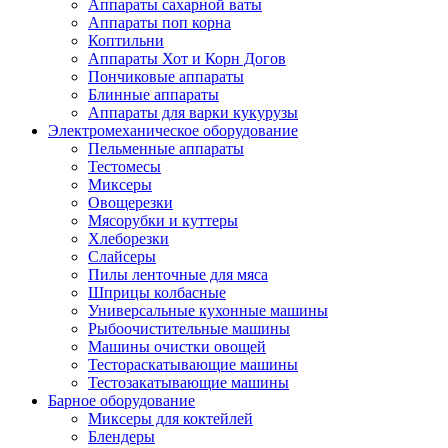
Аппараты сахарной ваты
Аппараты поп корна
Коптильни
Аппараты Хот и Корн Догов
Пончиковые аппараты
Блинные аппараты
Аппараты для варки кукурузы
Электромеханическое оборудование
Пельменные аппараты
Тестомесы
Миксеры
Овощерезки
Мясорубки и куттеры
Хлеборезки
Слайсеры
Пилы ленточные для мяса
Шприцы колбасные
Универсальные кухонные машины
Рыбоочистительные машины
Машины очистки овощей
Тестораскатывающие машины
Тестозакатывающие машины
Барное оборудование
Миксеры для коктейлей
Блендеры