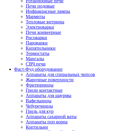
Ротациооные печи
Печи подовые
Инфракрасные лампы
Мармиты
Тепловые витрины
Электроварки
Печи конвеерные
Рисоварки
Пароварки
Кипятильники
Термостаты
Мангалы
СВЧ печи
Фаст-Фуд оборудование
Аппараты для спиральных чипсов
Жарочные поверхности
Фритюрницы
Грили контактные
Аппараты для шаурмы
Вафельницы
Чебуречницы
Гриль для кур
Аппараты сахарной ваты
Аппараты поп корна
Коптильни