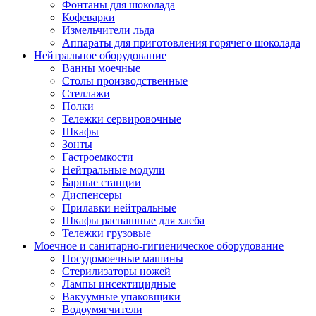
Фонтаны для шоколада
Кофеварки
Измельчители льда
Аппараты для приготовления горячего шоколада
Нейтральное оборудование
Ванны моечные
Столы производственные
Стеллажи
Полки
Тележки сервировочные
Шкафы
Зонты
Гастроемкости
Нейтральные модули
Барные станции
Диспенсеры
Прилавки нейтральные
Шкафы распашные для хлеба
Тележки грузовые
Моечное и санитарно-гигиеническое оборудование
Посудомоечные машины
Стерилизаторы ножей
Лампы инсектицидные
Вакуумные упаковщики
Водоумягчители