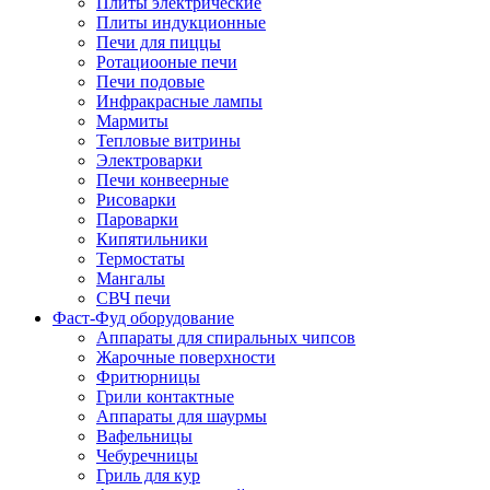
Плиты электрические
Плиты индукционные
Печи для пиццы
Ротациооные печи
Печи подовые
Инфракрасные лампы
Мармиты
Тепловые витрины
Электроварки
Печи конвеерные
Рисоварки
Пароварки
Кипятильники
Термостаты
Мангалы
СВЧ печи
Фаст-Фуд оборудование
Аппараты для спиральных чипсов
Жарочные поверхности
Фритюрницы
Грили контактные
Аппараты для шаурмы
Вафельницы
Чебуречницы
Гриль для кур