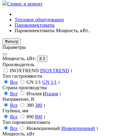
Сервис и ремонт
Тепловое оборудование
Пароконвектоматы
Пароконвектоматы Мощность, кВт..
Фильтр
Параметры
Мощность, кВт:
8.3
Производитель
INOXTREND
INOXTREND
1
Тип гастроемкости
Все
GN 1/1
GN 1/1
1
Страна производства
Все
Италия
Италия
1
Напряжение, В
Все
380
380
1
Глубина, мм
Все
890
890
1
Тип пароконвектомата
Все
Инжекционный
Инжекционный
1
Мощность, кВт