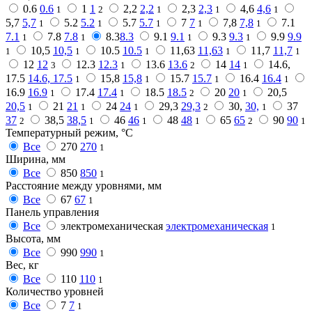
0.6
0.6
1
1
2,2
2,2
2,3
2,3
4,6
4,6
1
2
1
1
1
5,7
5,7
5.2
5.2
5.7
5.7
7
7
7,8
7,8
7.1
1
1
1
1
1
7.1
7.8
7.8
8.3
8.3
9.1
9.1
9.3
9.3
9.9
9.9
1
1
1
1
10,5
10,5
10.5
10.5
11,63
11,63
11,7
11,7
1
1
1
1
1
12
12
12.3
12.3
13.6
13.6
14
14
14.6,
3
1
2
1
17.5
14.6, 17.5
15,8
15,8
15.7
15.7
16.4
16.4
1
1
1
1
16.9
16.9
17.4
17.4
18.5
18.5
20
20
20,5
1
1
2
1
20,5
21
21
24
24
29,3
29,3
30,
30,
37
1
1
1
2
1
37
38,5
38,5
46
46
48
48
65
65
90
90
2
1
1
1
2
1
Температурный режим, °C
Все
270
270
1
Ширина, мм
Все
850
850
1
Расстояние между уровнями, мм
Все
67
67
1
Панель управления
Все
электромеханическая
электромеханическая
1
Высота, мм
Все
990
990
1
Вес, кг
Все
110
110
1
Количество уровней
Все
7
7
1