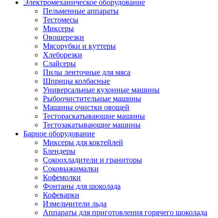
Электромеханическое оборудование
Пельменные аппараты
Тестомесы
Миксеры
Овощерезки
Мясорубки и куттеры
Хлеборезки
Слайсеры
Пилы ленточные для мяса
Шприцы колбасные
Универсальные кухонные машины
Рыбоочистительные машины
Машины очистки овощей
Тестораскатывающие машины
Тестозакатывающие машины
Барное оборудование
Миксеры для коктейлей
Блендеры
Сокоохладители и граниторы
Соковыжималки
Кофемолки
Фонтаны для шоколада
Кофеварки
Измельчители льда
Аппараты для приготовления горячего шоколада