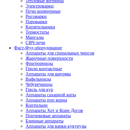
Тепловые витрины
Электроварки
Печи конвеерные
Рисоварки
Пароварки
Кипятильники
Термостаты
Мангалы
СВЧ печи
Фаст-Фуд оборудование
Аппараты для спиральных чипсов
Жарочные поверхности
Фритюрницы
Грили контактные
Аппараты для шаурмы
Вафельницы
Чебуречницы
Гриль для кур
Аппараты сахарной ваты
Аппараты поп корна
Коптильни
Аппараты Хот и Корн Догов
Пончиковые аппараты
Блинные аппараты
Аппараты для варки кукурузы