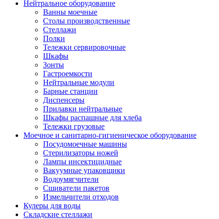
Нейтральное оборудование
Ванны моечные
Столы производственные
Стеллажи
Полки
Тележки сервировочные
Шкафы
Зонты
Гастроемкости
Нейтральные модули
Барные станции
Диспенсеры
Прилавки нейтральные
Шкафы распашные для хлеба
Тележки грузовые
Моечное и санитарно-гигиеническое оборудование
Посудомоечные машины
Стерилизаторы ножей
Лампы инсектицидные
Вакуумные упаковщики
Водоумягчители
Сшиватели пакетов
Измельчители отходов
Кулеры для воды
Складские стеллажи