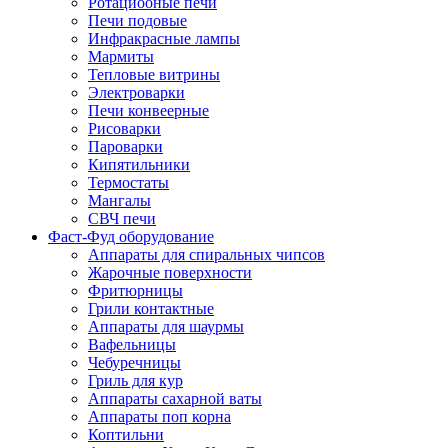
Ротациооные печи
Печи подовые
Инфракрасные лампы
Мармиты
Тепловые витрины
Электроварки
Печи конвеерные
Рисоварки
Пароварки
Кипятильники
Термостаты
Мангалы
СВЧ печи
Фаст-Фуд оборудование
Аппараты для спиральных чипсов
Жарочные поверхности
Фритюрницы
Грили контактные
Аппараты для шаурмы
Вафельницы
Чебуречницы
Гриль для кур
Аппараты сахарной ваты
Аппараты поп корна
Коптильни