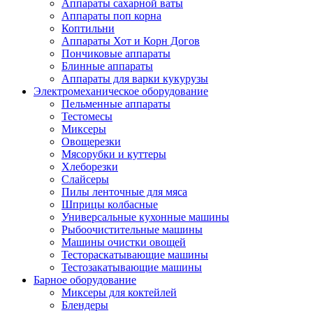
Аппараты сахарной ваты
Аппараты поп корна
Коптильни
Аппараты Хот и Корн Догов
Пончиковые аппараты
Блинные аппараты
Аппараты для варки кукурузы
Электромеханическое оборудование
Пельменные аппараты
Тестомесы
Миксеры
Овощерезки
Мясорубки и куттеры
Хлеборезки
Слайсеры
Пилы ленточные для мяса
Шприцы колбасные
Универсальные кухонные машины
Рыбоочистительные машины
Машины очистки овощей
Тестораскатывающие машины
Тестозакатывающие машины
Барное оборудование
Миксеры для коктейлей
Блендеры