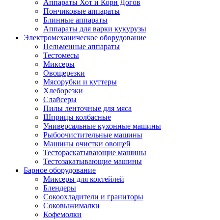
Аппараты Хот и Корн Догов
Пончиковые аппараты
Блинные аппараты
Аппараты для варки кукурузы
Электромеханическое оборудование
Пельменные аппараты
Тестомесы
Миксеры
Овощерезки
Мясорубки и куттеры
Хлеборезки
Слайсеры
Пилы ленточные для мяса
Шприцы колбасные
Универсальные кухонные машины
Рыбоочистительные машины
Машины очистки овощей
Тестораскатывающие машины
Тестозакатывающие машины
Барное оборудование
Миксеры для коктейлей
Блендеры
Сокоохладители и граниторы
Соковыжималки
Кофемолки