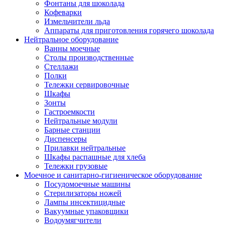
Фонтаны для шоколада
Кофеварки
Измельчители льда
Аппараты для приготовления горячего шоколада
Нейтральное оборудование
Ванны моечные
Столы производственные
Стеллажи
Полки
Тележки сервировочные
Шкафы
Зонты
Гастроемкости
Нейтральные модули
Барные станции
Диспенсеры
Прилавки нейтральные
Шкафы распашные для хлеба
Тележки грузовые
Моечное и санитарно-гигиеническое оборудование
Посудомоечные машины
Стерилизаторы ножей
Лампы инсектицидные
Вакуумные упаковщики
Водоумягчители