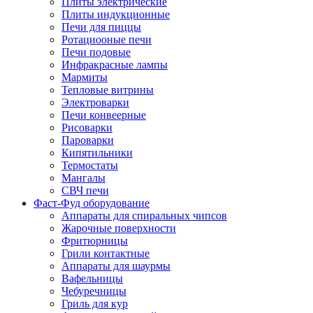
Плиты электрические
Плиты индукционные
Печи для пиццы
Ротациооные печи
Печи подовые
Инфракрасные лампы
Мармиты
Тепловые витрины
Электроварки
Печи конвеерные
Рисоварки
Пароварки
Кипятильники
Термостаты
Мангалы
СВЧ печи
Фаст-Фуд оборудование
Аппараты для спиральных чипсов
Жарочные поверхности
Фритюрницы
Грили контактные
Аппараты для шаурмы
Вафельницы
Чебуречницы
Гриль для кур