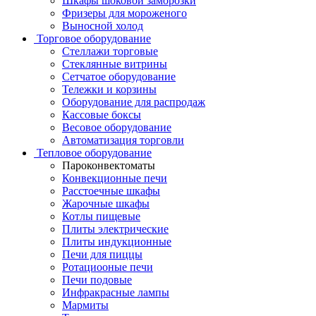
Шкафы шоковой заморозки
Фризеры для мороженого
Выносной холод
Торговое оборудование
Стеллажи торговые
Стеклянные витрины
Сетчатое оборудование
Тележки и корзины
Оборудование для распродаж
Кассовые боксы
Весовое оборудование
Автоматизация торговли
Тепловое оборудование
Пароконвектоматы
Конвекционные печи
Расстоечные шкафы
Жарочные шкафы
Котлы пищевые
Плиты электрические
Плиты индукционные
Печи для пиццы
Ротациооные печи
Печи подовые
Инфракрасные лампы
Мармиты