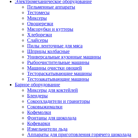
Электромеханическое оборудование
Пельменные аппараты
Тестомесы
Миксеры
Овощерезки
Мясорубки и куттеры
Хлеборезки
Слайсеры
Пилы ленточные для мяса
Шприцы колбасные
Универсальные кухонные машины
Рыбоочистительные машины
Машины очистки овощей
Тестораскатывающие машины
Тестозакатывающие машины
Барное оборудование
Миксеры для коктейлей
Блендеры
Сокоохладители и граниторы
Соковыжималки
Кофемолки
Фонтаны для шоколада
Кофеварки
Измельчители льда
Аппараты для приготовления горячего шоколада