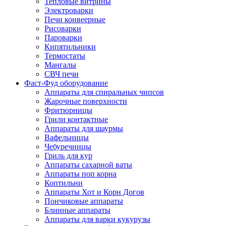
Тепловые витрины
Электроварки
Печи конвеерные
Рисоварки
Пароварки
Кипятильники
Термостаты
Мангалы
СВЧ печи
Фаст-Фуд оборудование
Аппараты для спиральных чипсов
Жарочные поверхности
Фритюрницы
Грили контактные
Аппараты для шаурмы
Вафельницы
Чебуречницы
Гриль для кур
Аппараты сахарной ваты
Аппараты поп корна
Коптильни
Аппараты Хот и Корн Догов
Пончиковые аппараты
Блинные аппараты
Аппараты для варки кукурузы