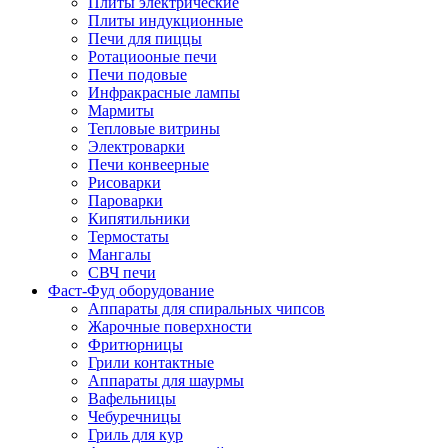
Плиты электрические
Плиты индукционные
Печи для пиццы
Ротациооные печи
Печи подовые
Инфракрасные лампы
Мармиты
Тепловые витрины
Электроварки
Печи конвеерные
Рисоварки
Пароварки
Кипятильники
Термостаты
Мангалы
СВЧ печи
Фаст-Фуд оборудование
Аппараты для спиральных чипсов
Жарочные поверхности
Фритюрницы
Грили контактные
Аппараты для шаурмы
Вафельницы
Чебуречницы
Гриль для кур