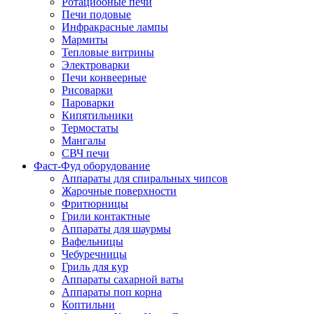
Ротациооные печи
Печи подовые
Инфракрасные лампы
Мармиты
Тепловые витрины
Электроварки
Печи конвеерные
Рисоварки
Пароварки
Кипятильники
Термостаты
Мангалы
СВЧ печи
Фаст-Фуд оборудование
Аппараты для спиральных чипсов
Жарочные поверхности
Фритюрницы
Грили контактные
Аппараты для шаурмы
Вафельницы
Чебуречницы
Гриль для кур
Аппараты сахарной ваты
Аппараты поп корна
Коптильни