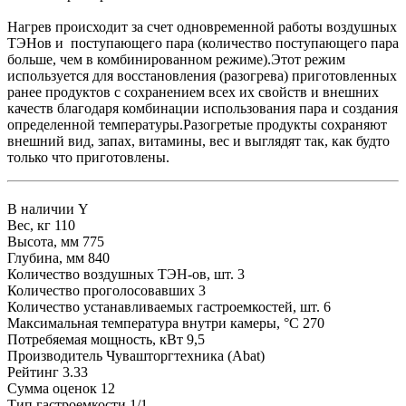
Нагрев происходит за счет одновременной работы воздушных
ТЭНов и поступающего пара (количество поступающего пара
больше, чем в комбинированном режиме).Этот режим
используется для восстановления (разогрева) приготовленных
ранее продуктов с сохранением всех их свойств и внешних
качеств благодаря комбинации использования пара и создания
определенной температуры.Разогретые продукты сохраняют
внешний вид, запах, витамины, вес и выглядят так, как будто
только что приготовлены.
В наличии
Y
Вес, кг
110
Высота, мм
775
Глубина, мм
840
Количество воздушных ТЭН-ов, шт.
3
Количество проголосовавших
3
Количество устанавливаемых гастроемкостей, шт.
6
Максимальная температура внутри камеры, °C
270
Потребяемая мощность, кВт
9,5
Производитель
Чувашторгтехника (Abat)
Рейтинг
3.33
Сумма оценок
12
Тип гастроемкости
1/1