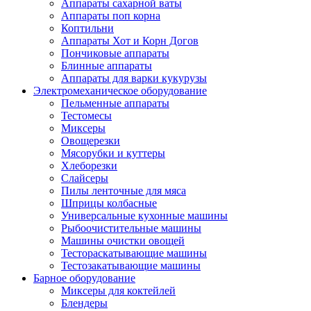
Аппараты сахарной ваты
Аппараты поп корна
Коптильни
Аппараты Хот и Корн Догов
Пончиковые аппараты
Блинные аппараты
Аппараты для варки кукурузы
Электромеханическое оборудование
Пельменные аппараты
Тестомесы
Миксеры
Овощерезки
Мясорубки и куттеры
Хлеборезки
Слайсеры
Пилы ленточные для мяса
Шприцы колбасные
Универсальные кухонные машины
Рыбоочистительные машины
Машины очистки овощей
Тестораскатывающие машины
Тестозакатывающие машины
Барное оборудование
Миксеры для коктейлей
Блендеры