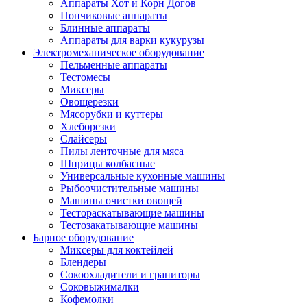
Аппараты Хот и Корн Догов
Пончиковые аппараты
Блинные аппараты
Аппараты для варки кукурузы
Электромеханическое оборудование
Пельменные аппараты
Тестомесы
Миксеры
Овощерезки
Мясорубки и куттеры
Хлеборезки
Слайсеры
Пилы ленточные для мяса
Шприцы колбасные
Универсальные кухонные машины
Рыбоочистительные машины
Машины очистки овощей
Тестораскатывающие машины
Тестозакатывающие машины
Барное оборудование
Миксеры для коктейлей
Блендеры
Сокоохладители и граниторы
Соковыжималки
Кофемолки