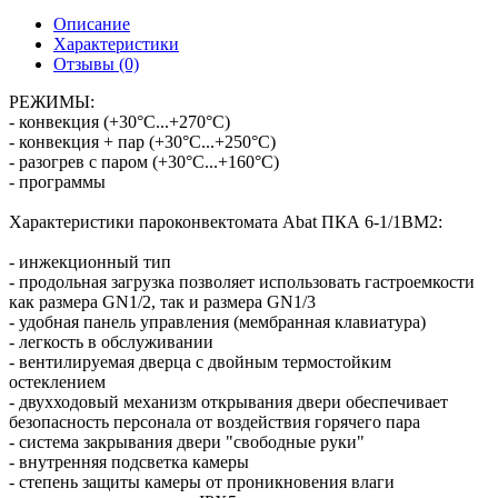
Описание
Характеристики
Отзывы (0)
РЕЖИМЫ:
- конвекция (+30°С...+270°С)
- конвекция + пар (+30°С...+250°С)
- разогрев с паром (+30°С...+160°С)
- программы
Характеристики пароконвектомата Abat ПКА 6-1/1ВМ2:
- инжекционный тип
- продольная загрузка позволяет использовать гастроемкости
как размера GN1/2, так и размера GN1/3
- удобная панель управления (мембранная клавиатура)
- легкость в обслуживании
- вентилируемая дверца с двойным термостойким
остеклением
- двухходовый механизм открывания двери обеспечивает
безопасность персонала от воздействия горячего пара
- система закрывания двери "свободные руки"
- внутренняя подсветка камеры
- степень защиты камеры от проникновения влаги