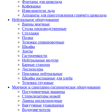
Фонтаны для шоколада
Кофеварки
Измельчители льда
Аппараты для приготовления горячего шоколада
Нейтральное оборудование
Ванны моечные
Столы производственные
Стеллажи
Полки
Тележки сервировочные
Шкафы
Зонты
Гастроемкости
Нейтральные модули
Барные станции
Диспенсеры
Прилавки нейтральные
Шкафы распашные для хлеба
Тележки грузовые
Моечное и санитарно-гигиеническое оборудование
Посудомоечные машины
Стерилизаторы ножей
Лампы инсектицидные
Вакуумные упаковщики
Водоумягчители