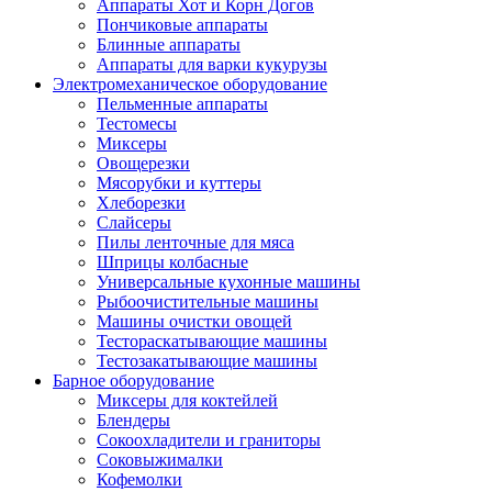
Аппараты Хот и Корн Догов
Пончиковые аппараты
Блинные аппараты
Аппараты для варки кукурузы
Электромеханическое оборудование
Пельменные аппараты
Тестомесы
Миксеры
Овощерезки
Мясорубки и куттеры
Хлеборезки
Слайсеры
Пилы ленточные для мяса
Шприцы колбасные
Универсальные кухонные машины
Рыбоочистительные машины
Машины очистки овощей
Тестораскатывающие машины
Тестозакатывающие машины
Барное оборудование
Миксеры для коктейлей
Блендеры
Сокоохладители и граниторы
Соковыжималки
Кофемолки