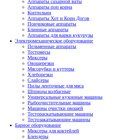
Аппараты сахарной ваты
Аппараты поп корна
Коптильни
Аппараты Хот и Корн Догов
Пончиковые аппараты
Блинные аппараты
Аппараты для варки кукурузы
Электромеханическое оборудование
Пельменные аппараты
Тестомесы
Миксеры
Овощерезки
Мясорубки и куттеры
Хлеборезки
Слайсеры
Пилы ленточные для мяса
Шприцы колбасные
Универсальные кухонные машины
Рыбоочистительные машины
Машины очистки овощей
Тестораскатывающие машины
Тестозакатывающие машины
Барное оборудование
Миксеры для коктейлей
Блендеры