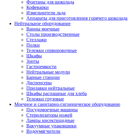
Фонтаны для шоколада
Кофеварки
Измельчители льда
Аппараты для приготовления горячего шоколада
Нейтральное оборудование
Ванны моечные
Столы производственные
Стеллажи
Полки
Тележки сервировочные
Шкафы
Зонты
Гастроемкости
Нейтральные модули
Барные станции
Диспенсеры
Прилавки нейтральные
Шкафы распашные для хлеба
Тележки грузовые
Моечное и санитарно-гигиеническое оборудование
Посудомоечные машины
Стерилизаторы ножей
Лампы инсектицидные
Вакуумные упаковщики
Водоумягчители