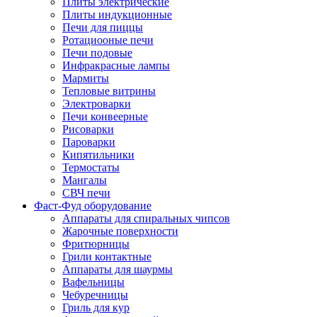
Плиты электрические
Плиты индукционные
Печи для пиццы
Ротациооные печи
Печи подовые
Инфракрасные лампы
Мармиты
Тепловые витрины
Электроварки
Печи конвеерные
Рисоварки
Пароварки
Кипятильники
Термостаты
Мангалы
СВЧ печи
Фаст-Фуд оборудование
Аппараты для спиральных чипсов
Жарочные поверхности
Фритюрницы
Грили контактные
Аппараты для шаурмы
Вафельницы
Чебуречницы
Гриль для кур