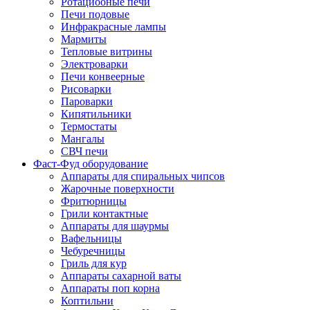
Ротациооные печи
Печи подовые
Инфракрасные лампы
Мармиты
Тепловые витрины
Электроварки
Печи конвеерные
Рисоварки
Пароварки
Кипятильники
Термостаты
Мангалы
СВЧ печи
Фаст-Фуд оборудование
Аппараты для спиральных чипсов
Жарочные поверхности
Фритюрницы
Грили контактные
Аппараты для шаурмы
Вафельницы
Чебуречницы
Гриль для кур
Аппараты сахарной ваты
Аппараты поп корна
Коптильни