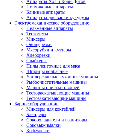
Аппараты Хот и Корн Догов
Пончиковые аппараты
Блинные аппараты
Аппараты для варки кукурузы
Электромеханическое оборудование
Пельменные аппараты
Тестомесы
Миксеры
Овощерезки
Мясорубки и куттеры
Хлеборезки
Слайсеры
Пилы ленточные для мяса
Шприцы колбасные
Универсальные кухонные машины
Рыбоочистительные машины
Машины очистки овощей
Тестораскатывающие машины
Тестозакатывающие машины
Барное оборудование
Миксеры для коктейлей
Блендеры
Сокоохладители и граниторы
Соковыжималки
Кофемолки