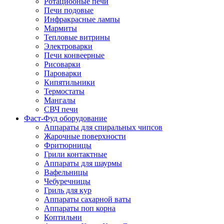
Ротациооные печи
Печи подовые
Инфракрасные лампы
Мармиты
Тепловые витрины
Электроварки
Печи конвеерные
Рисоварки
Пароварки
Кипятильники
Термостаты
Мангалы
СВЧ печи
Фаст-Фуд оборудование
Аппараты для спиральных чипсов
Жарочные поверхности
Фритюрницы
Грили контактные
Аппараты для шаурмы
Вафельницы
Чебуречницы
Гриль для кур
Аппараты сахарной ваты
Аппараты поп корна
Коптильни