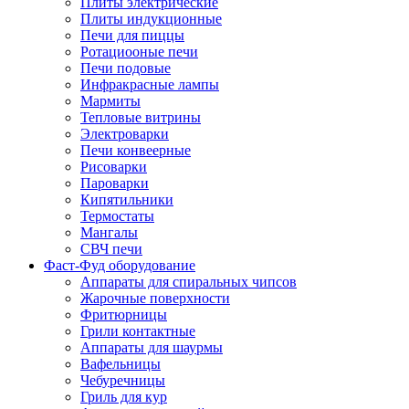
Плиты электрические
Плиты индукционные
Печи для пиццы
Ротациооные печи
Печи подовые
Инфракрасные лампы
Мармиты
Тепловые витрины
Электроварки
Печи конвеерные
Рисоварки
Пароварки
Кипятильники
Термостаты
Мангалы
СВЧ печи
Фаст-Фуд оборудование
Аппараты для спиральных чипсов
Жарочные поверхности
Фритюрницы
Грили контактные
Аппараты для шаурмы
Вафельницы
Чебуречницы
Гриль для кур