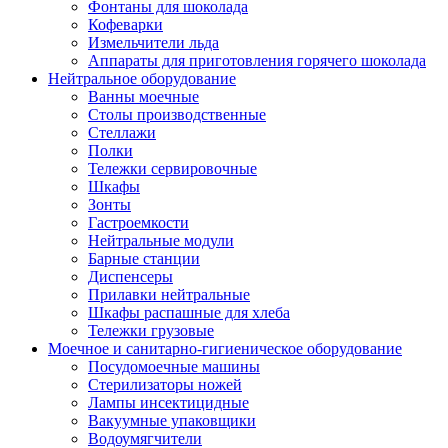
Фонтаны для шоколада
Кофеварки
Измельчители льда
Аппараты для приготовления горячего шоколада
Нейтральное оборудование
Ванны моечные
Столы производственные
Стеллажи
Полки
Тележки сервировочные
Шкафы
Зонты
Гастроемкости
Нейтральные модули
Барные станции
Диспенсеры
Прилавки нейтральные
Шкафы распашные для хлеба
Тележки грузовые
Моечное и санитарно-гигиеническое оборудование
Посудомоечные машины
Стерилизаторы ножей
Лампы инсектицидные
Вакуумные упаковщики
Водоумягчители