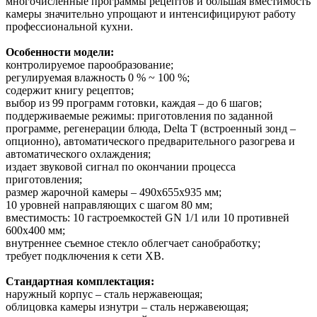
многочисленные программы рецептов и большая вместимость
камеры значительно упрощают и интенсифицируют работу
профессиональной кухни.
Особенности модели:
контролируемое парообразование;
регулируемая влажность 0 % ~ 100 %;
содержит книгу рецептов;
выбор из 99 программ готовки, каждая – до 6 шагов;
поддерживаемые режимы: приготовления по заданной
программе, регенерации блюда, Delta T (встроенный зонд –
опционно), автоматического предварительного разогрева и
автоматического охлаждения;
издает звуковой сигнал по окончании процесса
приготовления;
размер жарочной камеры – 490х655х935 мм;
10 уровней направляющих с шагом 80 мм;
вместимость: 10 гастроемкостей GN 1/1 или 10 противней
600х400 мм;
внутреннее съемное стекло облегчает санобработку;
требует подключения к сети ХВ.
Стандартная комплектация:
наружный корпус – сталь нержавеющая;
облицовка камеры изнутри – сталь нержавеющая;