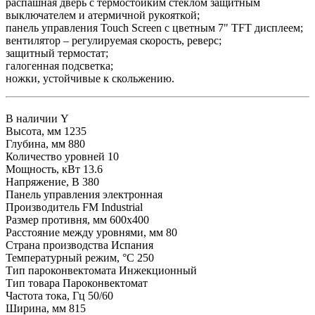
распашная дверь с термостойким стеклом защитным
выключателем и атермичной рукояткой;
панель управления Touch Screen с цветным 7" TFT дисплеем;
вентилятор – регулируемая скорость, реверс;
защитный термостат;
галогенная подсветка;
ножки, устойчивые к скольжению.
В наличии
Y
Высота, мм
1235
Глубина, мм
880
Количество уровней
10
Мощность, кВт
13.6
Напряжение, В
380
Панель управления
электронная
Производитель
FM Industrial
Размер противня, мм
600х400
Расстояние между уровнями, мм
80
Страна производства
Испания
Температурный режим, °C
250
Тип пароконвектомата
Инжекционный
Тип товара
Пароконвектомат
Частота тока, Гц
50/60
Ширина, мм
815