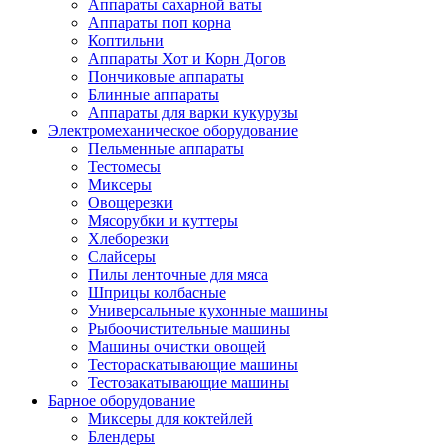
Аппараты сахарной ваты
Аппараты поп корна
Коптильни
Аппараты Хот и Корн Догов
Пончиковые аппараты
Блинные аппараты
Аппараты для варки кукурузы
Электромеханическое оборудование
Пельменные аппараты
Тестомесы
Миксеры
Овощерезки
Мясорубки и куттеры
Хлеборезки
Слайсеры
Пилы ленточные для мяса
Шприцы колбасные
Универсальные кухонные машины
Рыбоочистительные машины
Машины очистки овощей
Тестораскатывающие машины
Тестозакатывающие машины
Барное оборудование
Миксеры для коктейлей
Блендеры