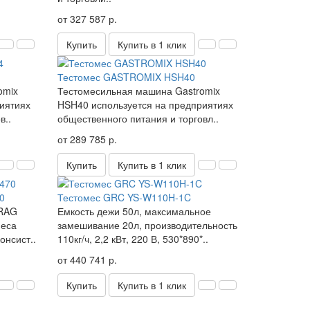
от 327 587 р.
Купить
Купить в 1 клик
Тестомес GASTROMIX HSH40
omix
Тестомесильная машина Gastromix
иятиях
HSH40 используется на предприятиях
в..
общественного питания и торговл..
от 289 785 р.
Купить
Купить в 1 клик
0
Тестомес GRC YS-W110H-1C
RAG
Емкость дежи 50л, максимальное
меса
замешивание 20л, производительность
онсист..
110кг/ч, 2,2 кВт, 220 В, 530*890*..
от 440 741 р.
Купить
Купить в 1 клик