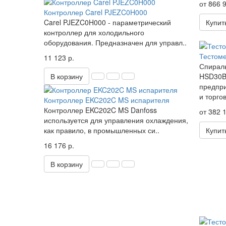
от 866 9
Контроллер Carel PJEZC0H000
Carel PJEZC0H000 - параметрический
Купит
контроллер для холодильного
оборудования. Предназначен для управл..
Тестом
11 123 р.
Спираль
В корзину
HSD30B 
предпри
и торгов
Контроллер EKC202C MS испарителя
Контроллер EKC202C MS Danfoss
от 382 1
используется для управления охлаждения,
как правило, в промышленных си..
Купит
16 176 р.
В корзину