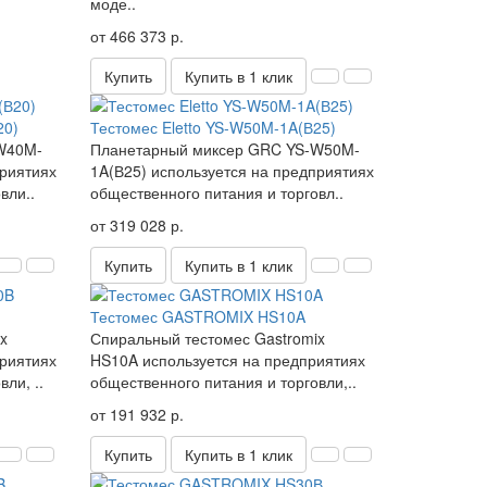
моде..
от 466 373 р.
Купить
Купить в 1 клик
20)
Тестомес Eletto YS-W50M-1A(В25)
W40M-
Планетарный миксер GRC YS-W50M-
приятиях
1A(В25) используется на предприятиях
вли..
общественного питания и торговл..
от 319 028 р.
Купить
Купить в 1 клик
Тестомес GASTROMIX HS10A
x
Спиральный тестомес Gastromix
риятиях
HS10A используется на предприятиях
ли, ..
общественного питания и торговли,..
от 191 932 р.
Купить
Купить в 1 клик