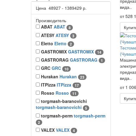
предназ
вида..
Цена
48927
-
1389429
р.
от 528 1
Производитель
ABAT
ABAT
Купит
8
ATESY
ATESY
3
Eletto
Eletto
2
Тестом
GASTROMIX
GASTROMIX
14
(Чувашт
GASTRORAG
GASTRORAG
Машина
1
электри
GRC
GRC
10
предназ
Hurakan
Hurakan
23
вида..
ITPizza
ITPizza
17
от 1 006
Rosso
Rosso
11
Купит
torgmash-baranovichi
torgmash-baranovichi
5
torgmash-perm
torgmash-perm
2
VALEX
VALEX
4