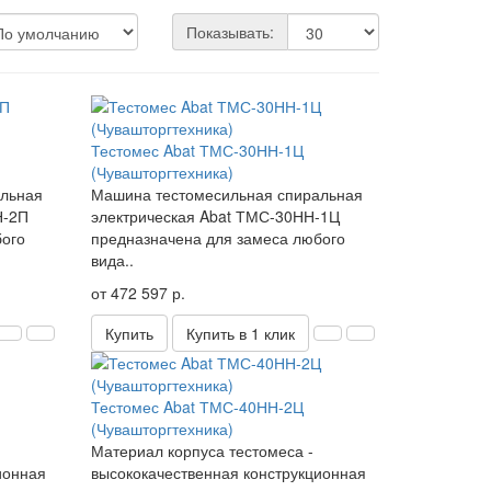
Показывать:
Тестомес Abat ТМС-30НН-1Ц
(Чувашторгтехника)
альная
Машина тестомесильная спиральная
Н-2П
электрическая Abat ТМС-30НН-1Ц
бого
предназначена для замеса любого
вида..
от 472 597 р.
Купить
Купить в 1 клик
Тестомес Abat ТМС-40НН-2Ц
(Чувашторгтехника)
Материал корпуса тестомеса -
ионная
высококачественная конструкционная