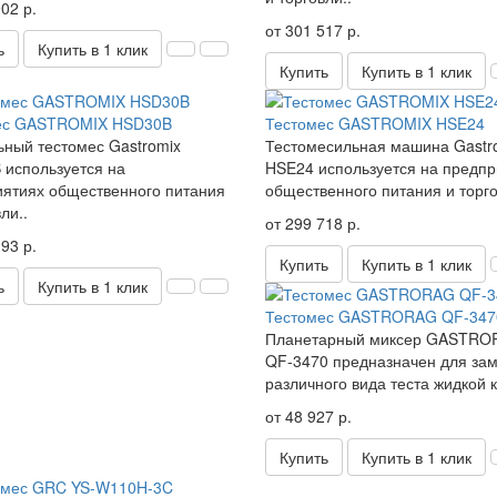
02 р.
от 301 517 р.
ь
Купить в 1 клик
Купить
Купить в 1 клик
ес GASTROMIX HSD30B
Тестомес GASTROMIX HSE24
ный тестомес Gastromix
Тестомесильная машина Gastr
используется на
HSE24 используется на предпр
ятиях общественного питания
общественного питания и торго
ли..
от 299 718 р.
93 р.
Купить
Купить в 1 клик
ь
Купить в 1 клик
Тестомес GASTRORAG QF-347
Планетарный миксер GASTRO
QF-3470 предназначен для за
различного вида теста жидкой к
от 48 927 р.
Купить
Купить в 1 клик