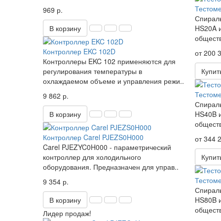
Тестом
969 р.
Спираль
В корзину
HS20A и
обществ
Контроллер EKC 102D
от 200 3
Контроллеры EKC 102 применяются для
регулирования температуры в
Купит
охлаждаемом объеме и управления режи..
Тестом
9 862 р.
Спираль
В корзину
HS40B и
обществ
Контроллер Carel PJEZS0H000
от 344 2
Carel PJEZYC0H000 - параметрический
контроллер для холодильного
Купит
оборудования. Предназначен для управ..
Тестом
9 354 р.
Спираль
В корзину
HS80B и
обществ
Лидер продаж!