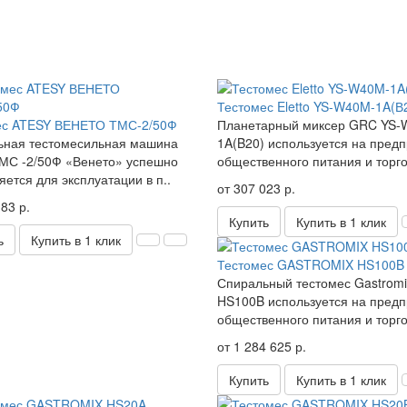
Тестомес Eletto YS-W40M-1A(В
ес ATESY ВЕНЕТО ТМС-2/50Ф
Планетарный миксер GRC YS-
ьная тестомесильная машина
1A(B20) используется на пред
МС -2/50Ф «Венето» успешно
общественного питания и торго
яется для эксплуатации в п..
от 307 023 р.
83 р.
Купить
Купить в 1 клик
ь
Купить в 1 клик
Тестомес GASTROMIX HS100B
Спиральный тестомес Gastromi
HS100B используется на предп
общественного питания и торгов
от 1 284 625 р.
Купить
Купить в 1 клик