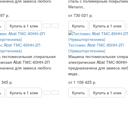
начена для замеса любого
сталь с полимерным покрытие
Металл..
97 р.
от 730 021 р.
ь
Купить в 1 клик
Купить
Купить в 1 клик
ес Abat ТМС-60НН-2П
Тестомес Abat ТМС-80НН-2П
оргтехника)
(Чувашторгтехника)
 тестомесильная спиральная
Машина тестомесильная спир
ческая Abat ТМС-60НН-2П
электрическая Abat ТМС-80НН
начена для замеса любого
предназначена для замеса лю
вида..
 345 р.
от 1 106 425 р.
ь
Купить в 1 клик
Купить
Купить в 1 клик