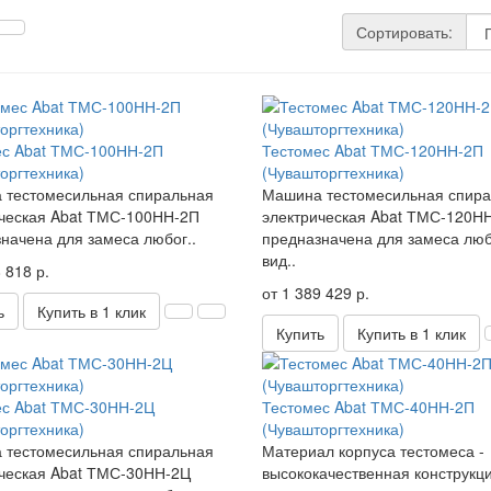
Сортировать:
ес Abat ТМС-100НН-2П
Тестомес Abat ТМС-120НН-2П
оргтехника)
(Чувашторгтехника)
 тестомесильная спиральная
Машина тестомесильная спир
ческая Abat ТМС-100НН-2П
электрическая Abat ТМС-120Н
начена для замеса любог..
предназначена для замеса лю
вид..
 818 р.
от 1 389 429 р.
ь
Купить в 1 клик
Купить
Купить в 1 клик
ес Abat ТМС-30НН-2Ц
Тестомес Abat ТМС-40НН-2П
оргтехника)
(Чувашторгтехника)
 тестомесильная спиральная
Материал корпуса тестомеса -
ческая Abat ТМС-30НН-2Ц
высококачественная конструкц