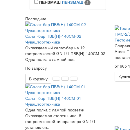
ПЕНЗМАШ
ПЕНЗМАШ
3
Последние
Салат-бар ПВВ(Н)-140СМ-02
Тестом
Чувашторгтехника
Спирал
Охлаждаемый салат-бар на 12
Атеси Т
гастроемкостей GN 1/1 ПВВ(Н)-140СМ-02
поставл
Одна полка с лампой пос..
от 665 1
По запросу
Купит
В корзину
Салат-бар ПВВ(Н)-140СМ-01
Чувашторгтехника
Одна полка с лампой посветки.
Охлаждаемая столешница. 8
гастроемкостей типоразмера GN 1/1
установлен..