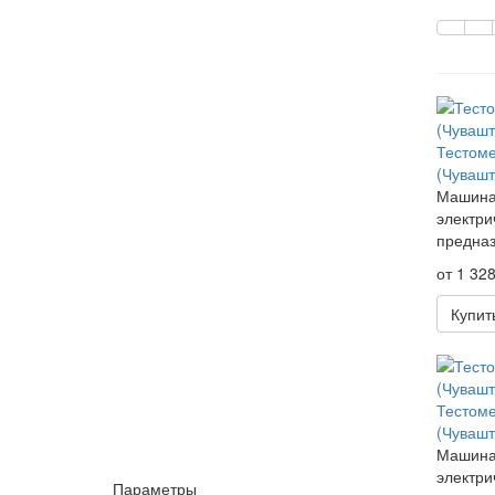
Тестом
(Чувашт
Машина
электри
предназ
от 1 328
Купит
Тестом
(Чувашт
Машина
электри
Параметры