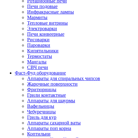
Ротациооные печи
Печи подовые
Инфракрасные лампы
Мармиты
Тепловые витрины
Электроварки
Печи конвеерные
Рисоварки
Пароварки
Кипятильники
Термостаты
Мангалы
СВЧ печи
Фаст-Фуд оборудование
Аппараты для спиральных чипсов
Жарочные поверхности
Фритюрницы
Грили контактные
Аппараты для шаурмы
Вафельницы
Чебуречницы
Гриль для кур
Аппараты сахарной ваты
Аппараты поп корна
Коптильни