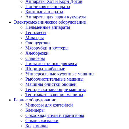
Аппараты Хот и Корн Догов
Пончиковые аппараты
Блинные аппараты
Аппараты для варки кукурузы
Электромеханическое оборудование
Пельменные аппараты
Тестомесы
Миксеры
Овощерезки
Мясорубки и куттеры
Хлеборезки
Слайсеры
Пилы ленточные для мяса
Шприцы колбасные
Универсальные кухонные машины
Рыбоочистительные машины
Машины очистки овощей
Тестораскатывающие машины
Тестозакатывающие машины
Барное оборудование
Миксеры для коктейлей
Блендеры
Сокоохладители и граниторы
Соковыжималки
Кофемолки