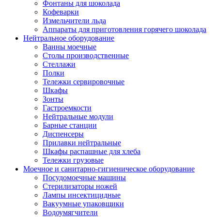
Фонтаны для шоколада
Кофеварки
Измельчители льда
Аппараты для приготовления горячего шоколада
Нейтральное оборудование
Ванны моечные
Столы производственные
Стеллажи
Полки
Тележки сервировочные
Шкафы
Зонты
Гастроемкости
Нейтральные модули
Барные станции
Диспенсеры
Прилавки нейтральные
Шкафы распашные для хлеба
Тележки грузовые
Моечное и санитарно-гигиеническое оборудование
Посудомоечные машины
Стерилизаторы ножей
Лампы инсектицидные
Вакуумные упаковщики
Водоумягчители