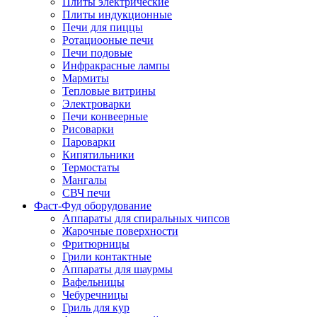
Плиты электрические
Плиты индукционные
Печи для пиццы
Ротациооные печи
Печи подовые
Инфракрасные лампы
Мармиты
Тепловые витрины
Электроварки
Печи конвеерные
Рисоварки
Пароварки
Кипятильники
Термостаты
Мангалы
СВЧ печи
Фаст-Фуд оборудование
Аппараты для спиральных чипсов
Жарочные поверхности
Фритюрницы
Грили контактные
Аппараты для шаурмы
Вафельницы
Чебуречницы
Гриль для кур