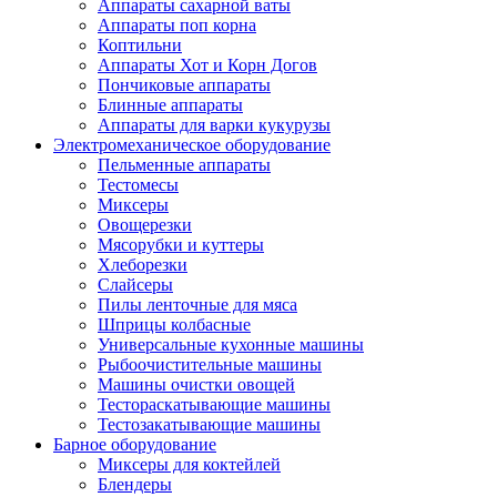
Аппараты сахарной ваты
Аппараты поп корна
Коптильни
Аппараты Хот и Корн Догов
Пончиковые аппараты
Блинные аппараты
Аппараты для варки кукурузы
Электромеханическое оборудование
Пельменные аппараты
Тестомесы
Миксеры
Овощерезки
Мясорубки и куттеры
Хлеборезки
Слайсеры
Пилы ленточные для мяса
Шприцы колбасные
Универсальные кухонные машины
Рыбоочистительные машины
Машины очистки овощей
Тестораскатывающие машины
Тестозакатывающие машины
Барное оборудование
Миксеры для коктейлей
Блендеры