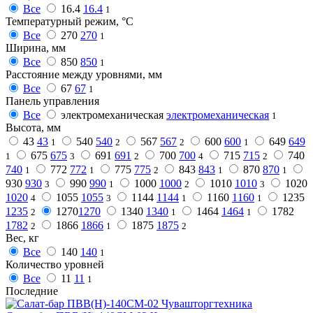
Все
16.4
16.4
1
Температурный режим, °C
Все
270
270
1
Ширина, мм
Все
850
850
1
Расстояние между уровнями, мм
Все
67
67
1
Панель управления
Все
электромеханическая
электромеханическая
1
Высота, мм
43
43
540
540
567
567
600
600
649
649
1
2
2
1
675
675
691
691
700
700
715
715
740
1
3
2
4
2
740
772
772
775
775
843
843
870
870
1
1
2
1
1
930
930
990
990
1000
1000
1010
1010
1020
3
1
2
3
1020
1055
1055
1144
1144
1160
1160
1235
4
3
1
1
1235
1270
1270
1340
1340
1464
1464
1782
2
1
1
1782
1866
1866
1875
1875
2
1
2
Вес, кг
Все
140
140
1
Количество уровней
Все
11
11
1
Последние