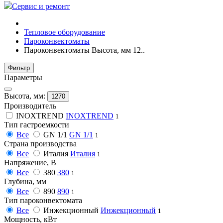
Сервис и ремонт
Тепловое оборудование
Пароконвектоматы
Пароконвектоматы Высота, мм 12..
Фильтр
Параметры
Высота, мм:
1270
Производитель
INOXTREND
INOXTREND
1
Тип гастроемкости
Все
GN 1/1
GN 1/1
1
Страна производства
Все
Италия
Италия
1
Напряжение, В
Все
380
380
1
Глубина, мм
Все
890
890
1
Тип пароконвектомата
Все
Инжекционный
Инжекционный
1
Мощность, кВт