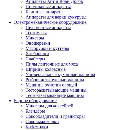
Аппараты Хот и Корн Догов
Пончиковые аппараты
Блинные аппараты
Аппараты для варки кукурузы
Электромеханическое оборудование
Пельменные аппараты
Тестомесы
Миксеры
Овощерезки
Мясорубки и куттеры
Хлеборезки
Слайсеры
Пилы ленточные для мяса
Шприцы колбасные
Универсальные кухонные машины
Рыбоочистительные машины
Машины очистки овощей
Тестораскатывающие машины
Тестозакатывающие машины
Барное оборудование
Миксеры для коктейлей
Блендеры
Сокоохладители и граниторы
Соковыжималки
Кофемолки