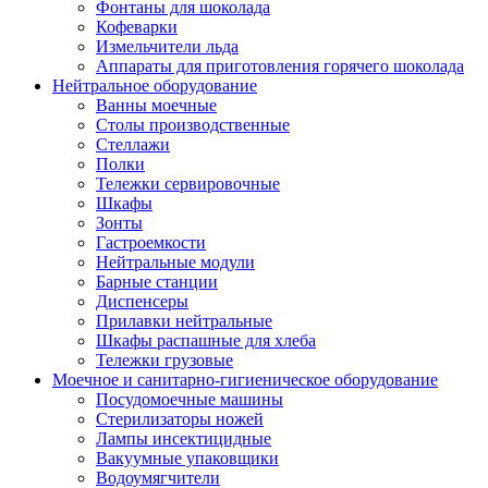
Фонтаны для шоколада
Кофеварки
Измельчители льда
Аппараты для приготовления горячего шоколада
Нейтральное оборудование
Ванны моечные
Столы производственные
Стеллажи
Полки
Тележки сервировочные
Шкафы
Зонты
Гастроемкости
Нейтральные модули
Барные станции
Диспенсеры
Прилавки нейтральные
Шкафы распашные для хлеба
Тележки грузовые
Моечное и санитарно-гигиеническое оборудование
Посудомоечные машины
Стерилизаторы ножей
Лампы инсектицидные
Вакуумные упаковщики
Водоумягчители