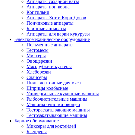
Аппараты сахарной ваты
Аппараты поп корна
Коптильни
Аппараты Хот и Корн Догов
Пончиковые аппараты
Блинные аппараты
Аппараты для варки кукурузы
Электромеханическое оборудование
Пельменные аппараты
Тестомесы
Миксеры
Овощерезки
Мясорубки и куттеры
Хлеборезки
Слайсеры
Пилы ленточные для мяса
Шприцы колбасные
Универсальные кухонные машины
Рыбоочистительные машины
Машины очистки овощей
Тестораскатывающие машины
Тестозакатывающие машины
Барное оборудование
Миксеры для коктейлей
Блендеры