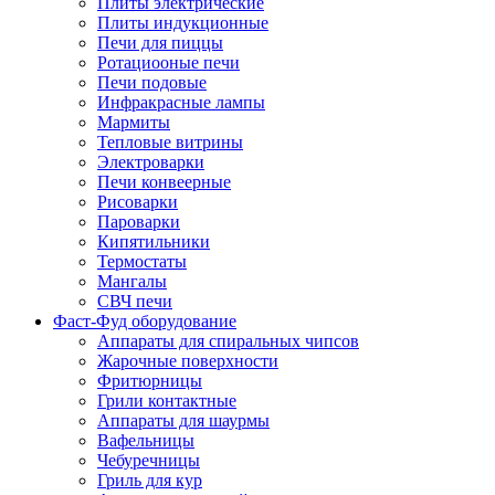
Плиты электрические
Плиты индукционные
Печи для пиццы
Ротациооные печи
Печи подовые
Инфракрасные лампы
Мармиты
Тепловые витрины
Электроварки
Печи конвеерные
Рисоварки
Пароварки
Кипятильники
Термостаты
Мангалы
СВЧ печи
Фаст-Фуд оборудование
Аппараты для спиральных чипсов
Жарочные поверхности
Фритюрницы
Грили контактные
Аппараты для шаурмы
Вафельницы
Чебуречницы
Гриль для кур