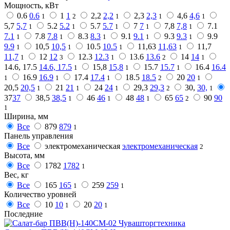
Мощность, кВт
0.6
0.6
1
1
2,2
2,2
2,3
2,3
4,6
4,6
1
2
1
1
1
5,7
5,7
5.2
5.2
5.7
5.7
7
7
7,8
7,8
7.1
1
1
1
1
1
7.1
7.8
7.8
8.3
8.3
9.1
9.1
9.3
9.3
9.9
1
1
1
1
1
9.9
10,5
10,5
10.5
10.5
11,63
11,63
11,7
1
1
1
1
11,7
12
12
12.3
12.3
13.6
13.6
14
14
1
3
1
2
1
14.6, 17.5
14.6, 17.5
15,8
15,8
15.7
15.7
16.4
16.4
1
1
1
16.9
16.9
17.4
17.4
18.5
18.5
20
20
1
1
1
2
1
20,5
20,5
21
21
24
24
29,3
29,3
30,
30,
1
1
1
2
1
37
37
38,5
38,5
46
46
48
48
65
65
90
90
1
1
1
2
1
Ширина, мм
Все
879
879
1
Панель управления
Все
электромеханическая
электромеханическая
2
Высота, мм
Все
1782
1782
1
Вес, кг
Все
165
165
259
259
1
1
Количество уровней
Все
10
10
20
20
1
1
Последние