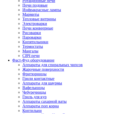
Ротациооные печи
Печи подовые
Инфракрасные лампы
Мармиты
Тепловые витрины
Электроварки
Печи конвеерные
Рисоварки
Пароварки
Кипятильники
Термостаты
Мангалы
СВЧ печи
Фаст-Фуд оборудование
Аппараты для спиральных чипсов
Жарочные поверхности
Фритюрницы
Грили контактные
Аппараты для шаурмы
Вафельницы
Чебуречницы
Гриль для кур
Аппараты сахарной ваты
Аппараты поп корна
Коптильни