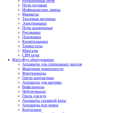
Ротациооные печи
Печи подовые
Инфракрасные лампы
Мармиты
Тепловые витрины
Электроварки
Печи конвеерные
Рисоварки
Пароварки
Кипятильники
Термостаты
Мангалы
СВЧ печи
Фаст-Фуд оборудование
Аппараты для спиральных чипсов
Жарочные поверхности
Фритюрницы
Грили контактные
Аппараты для шаурмы
Вафельницы
Чебуречницы
Гриль для кур
Аппараты сахарной ваты
Аппараты поп корна
Коптильни