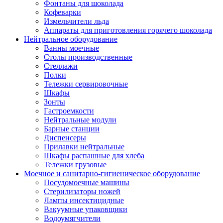
Фонтаны для шоколада
Кофеварки
Измельчители льда
Аппараты для приготовления горячего шоколада
Нейтральное оборудование
Ванны моечные
Столы производственные
Стеллажи
Полки
Тележки сервировочные
Шкафы
Зонты
Гастроемкости
Нейтральные модули
Барные станции
Диспенсеры
Прилавки нейтральные
Шкафы распашные для хлеба
Тележки грузовые
Моечное и санитарно-гигиеническое оборудование
Посудомоечные машины
Стерилизаторы ножей
Лампы инсектицидные
Вакуумные упаковщики
Водоумягчители