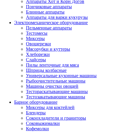
Аппараты Хот и Корн Догов
Пончиковые аппараты
Блинные аппараты
Аппараты для варки кукурузы
Электромеханическое оборудование
Пельменные аппараты
Тестомесы
Миксеры
Овощерезки
Мясорубки и куттеры
Хлеборезки
Слайсеры
Пилы ленточные для мяса
Шприцы колбасные
Универсальные кухонные машины
Рыбоочистительные машины
Машины очистки овощей
Тестораскатывающие машины
Тестозакатывающие машины
Барное оборудование
Миксеры для коктейлей
Блендеры
Сокоохладители и граниторы
Соковыжималки
Кофемолки