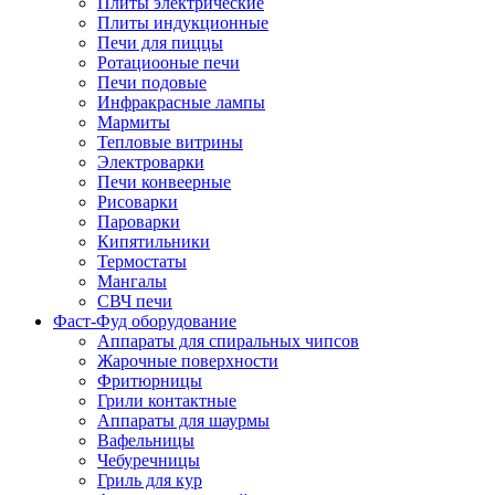
Плиты электрические
Плиты индукционные
Печи для пиццы
Ротациооные печи
Печи подовые
Инфракрасные лампы
Мармиты
Тепловые витрины
Электроварки
Печи конвеерные
Рисоварки
Пароварки
Кипятильники
Термостаты
Мангалы
СВЧ печи
Фаст-Фуд оборудование
Аппараты для спиральных чипсов
Жарочные поверхности
Фритюрницы
Грили контактные
Аппараты для шаурмы
Вафельницы
Чебуречницы
Гриль для кур