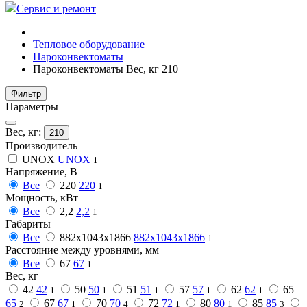
Сервис и ремонт
Тепловое оборудование
Пароконвектоматы
Пароконвектоматы Вес, кг 210
Фильтр
Параметры
Вес, кг:
210
Производитель
UNOX
UNOX
1
Напряжение, В
Все
220
220
1
Мощность, кВт
Все
2,2
2,2
1
Габариты
Все
882х1043х1866
882х1043х1866
1
Расстояние между уровнями, мм
Все
67
67
1
Вес, кг
42
42
50
50
51
51
57
57
62
62
65
1
1
1
1
1
65
67
67
70
70
72
72
80
80
85
85
2
1
4
1
1
3