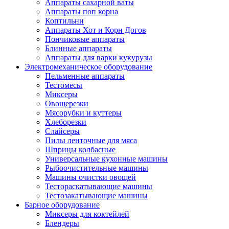
Аппараты сахарной ваты
Аппараты поп корна
Коптильни
Аппараты Хот и Корн Догов
Пончиковые аппараты
Блинные аппараты
Аппараты для варки кукурузы
Электромеханическое оборудование
Пельменные аппараты
Тестомесы
Миксеры
Овощерезки
Мясорубки и куттеры
Хлеборезки
Слайсеры
Пилы ленточные для мяса
Шприцы колбасные
Универсальные кухонные машины
Рыбоочистительные машины
Машины очистки овощей
Тестораскатывающие машины
Тестозакатывающие машины
Барное оборудование
Миксеры для коктейлей
Блендеры