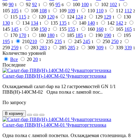
90
90
92
92
95
95
100
100
102
102
1
1
6
1
1
105
105
108
108
109
109
110
110
112
112
1
1
1
3
2
115
115
120
120
124
124
129
129
130
2
6
2
1
130
134
134
135
135
140
140
142
142
1
1
1
1
2
145
145
150
150
155
155
160
160
165
165
1
2
1
1
1
170
170
180
180
185
185
190
190
195
1
1
1
1
195
210
210
235
235
245
245
250
250
1
1
1
2
259
259
283
283
285
285
309
309
339
339
1
2
2
1
1
Количество уровней
Все
20
20
1
Последние
Салат-бар ПВВ(Н)-140СМ-02 Чувашторгтехника
Охлаждаемый салат-бар на 12 гастроемкостей GN 1/1
ПВВ(Н)-140СМ-02 Одна полка с лампой пос..
По запросу
В корзину
Салат-бар ПВВ(Н)-140СМ-01 Чувашторгтехника
Одна полка с лампой посветки. Охлаждаемая столешница. 8