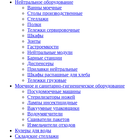
Нейтральное оборудование
Ванны моечные
Столы производственные
Стеллажи
Полки
Тележки сервировочные
Шкафы
Зонты
Гастроемкости
Нейтральные модули
Барные станции
Диспенсеры
Прилавки нейтральные
Шкафы распашные для хлеба
Тележки грузовые
Моечное и санитарно-гигиеническое оборудование
Посудомоечные машины
Стерилизаторы ножей
Лампы инсектицидные
Вакуумные упаковщики
Водоумягчители
Сшиватели пакетов
Измельчители отходов
Кулеры для воды
Складские стеллажи