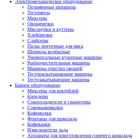
Электромеханическое оборудование
Пельменные аппараты
Тестомесы
Миксеры
Овощерезки
Мясорубки и куттеры
Хлеборезки
Слайсеры
Пилы ленточные для мяса
Шприцы колбасные
Универсальные кухонные машины
Рыбоочистительные машины
Машины очистки овощей
Тестораскатывающие машины
Тестозакатывающие машины
Барное оборудование
Миксеры для коктейлей
Блендеры
Сокоохладители и граниторы
Соковыжималки
Кофемолки
Фонтаны для шоколада
Кофеварки
Измельчители льда
Аппараты для приготовления горячего шоколада