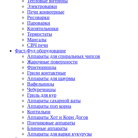
Тепловые витрины
Электроварки
Печи конвеерные
Рисоварки
Пароварки
Кипятильники
Термостаты
Мангалы
СВЧ печи
Фаст-Фуд оборудование
Аппараты для спиральных чипсов
Жарочные поверхности
Фритюрницы
Грили контактные
Аппараты для шаурмы
Вафельницы
Чебуречницы
Гриль для кур
Аппараты сахарной ваты
Аппараты поп корна
Коптильни
Аппараты Хот и Корн Догов
Пончиковые аппараты
Блинные аппараты
Аппараты для варки кукурузы