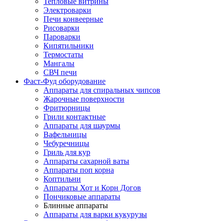
Тепловые витрины
Электроварки
Печи конвеерные
Рисоварки
Пароварки
Кипятильники
Термостаты
Мангалы
СВЧ печи
Фаст-Фуд оборудование
Аппараты для спиральных чипсов
Жарочные поверхности
Фритюрницы
Грили контактные
Аппараты для шаурмы
Вафельницы
Чебуречницы
Гриль для кур
Аппараты сахарной ваты
Аппараты поп корна
Коптильни
Аппараты Хот и Корн Догов
Пончиковые аппараты
Блинные аппараты
Аппараты для варки кукурузы