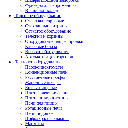
Шкафы шоковой заморозки
Фризеры для мороженого
Выносной холод
Торговое оборудование
Стеллажи торговые
Стеклянные витрины
Сетчатое оборудование
Тележки и корзины
Оборудование для распродаж
Кассовые боксы
Весовое оборудование
Автоматизация торговли
Тепловое оборудование
Пароконвектоматы
Конвекционные печи
Расстоечные шкафы
Жарочные шкафы
Котлы пищевые
Плиты электрические
Плиты индукционные
Печи для пиццы
Ротациооные печи
Печи подовые
Инфракрасные лампы
Мармиты