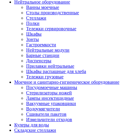
Нейтральное оборудование
Ванны моечные
Столы производственные
Стеллажи
Полки
Тележки сервировочные
Шкафы
Зонты
Гастроемкости
Нейтральные модули
Барные станции
Диспенсеры
Прилавки нейтральные
Шкафы распашные для хлеба
Тележки грузовые
Моечное и санитарно-гигиеническое оборудование
Посудомоечные машины
Стерилизаторы ножей
Лампы инсектицидные
Вакуумные упаковщики
Водоумягчители
Сшиватели пакетов
Измельчители отходов
Кулеры для воды
Складские стеллажи