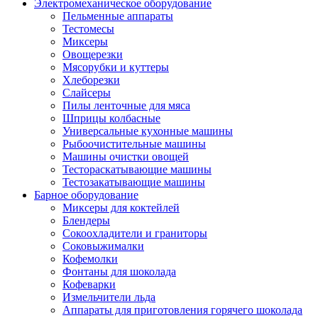
Электромеханическое оборудование
Пельменные аппараты
Тестомесы
Миксеры
Овощерезки
Мясорубки и куттеры
Хлеборезки
Слайсеры
Пилы ленточные для мяса
Шприцы колбасные
Универсальные кухонные машины
Рыбоочистительные машины
Машины очистки овощей
Тестораскатывающие машины
Тестозакатывающие машины
Барное оборудование
Миксеры для коктейлей
Блендеры
Сокоохладители и граниторы
Соковыжималки
Кофемолки
Фонтаны для шоколада
Кофеварки
Измельчители льда
Аппараты для приготовления горячего шоколада