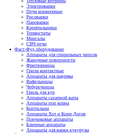
Тепловые витрины
Электроварки
Печи конвеерные
Рисоварки
Пароварки
Кипятильники
Термостаты
Мангалы
СВЧ печи
Фаст-Фуд оборудование
Аппараты для спиральных чипсов
Жарочные поверхности
Фритюрницы
Грили контактные
Аппараты для шаурмы
Вафельницы
Чебуречницы
Гриль для кур
Аппараты сахарной ваты
Аппараты поп корна
Коптильни
Аппараты Хот и Корн Догов
Пончиковые аппараты
Блинные аппараты
Аппараты для варки кукурузы