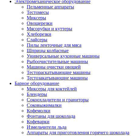
Электромеханическое оборудование
Пельменные аппараты
Тестомесы
Миксеры
Овощерезки
Мясорубки и куттеры
Хлеборезки
Слайсеры
Пилы ленточные для мяса
Шприцы колбасные
Универсальные кухонные машины
Рыбоочистительные машины
Машины очистки овощей
Тестораскатывающие машины
Тестозакатывающие машины
Барное оборудование
Миксеры для коктейлей
Блендеры
Сокоохладители и граниторы
Соковыжималки
Кофемолки
Фонтаны для шоколада
Кофеварки
Измельчители льда
Аппараты для приготовления горячего шоколада