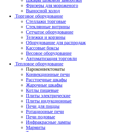
Шкафы шоковой заморозки
Фризеры для мороженого
Выносной холод
Торговое оборудование
Стеллажи торговые
Стеклянные витрины
Сетчатое оборудование
Тележки и корзины
Оборудование для распродаж
Кассовые боксы
Весовое оборудование
Автоматизация торговли
Тепловое оборудование
Пароконвектоматы
Конвекционные печи
Расстоечные шкафы
Жарочные шкафы
Котлы пищевые
Плиты электрические
Плиты индукционные
Печи для пиццы
Ротациооные печи
Печи подовые
Инфракрасные лампы
Мармиты