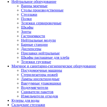
Нейтральное оборудование
Ванны моечные
Столы производственные
Стеллажи
Полки
Тележки сервировочные
Шкафы
Зонты
Гастроемкости
Нейтральные модули
Барные станции
Диспенсеры
Прилавки нейтральные
Шкафы распашные для хлеба
Тележки грузовые
Моечное и санитарно-гигиеническое оборудование
Посудомоечные машины
Стерилизаторы ножей
Лампы инсектицидные
Вакуумные упаковщики
Водоумягчители
Сшиватели пакетов
Измельчители отходов
Кулеры для воды
Складские стеллажи