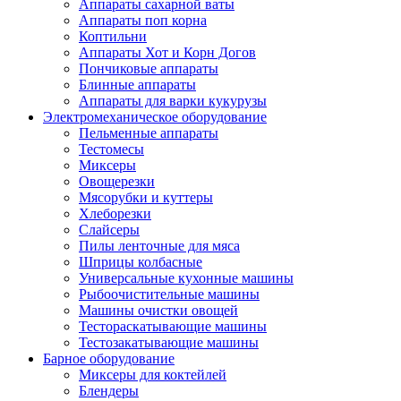
Аппараты сахарной ваты
Аппараты поп корна
Коптильни
Аппараты Хот и Корн Догов
Пончиковые аппараты
Блинные аппараты
Аппараты для варки кукурузы
Электромеханическое оборудование
Пельменные аппараты
Тестомесы
Миксеры
Овощерезки
Мясорубки и куттеры
Хлеборезки
Слайсеры
Пилы ленточные для мяса
Шприцы колбасные
Универсальные кухонные машины
Рыбоочистительные машины
Машины очистки овощей
Тестораскатывающие машины
Тестозакатывающие машины
Барное оборудование
Миксеры для коктейлей
Блендеры