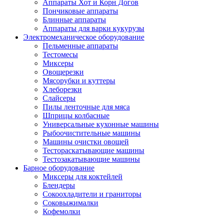
Аппараты Хот и Корн Догов
Пончиковые аппараты
Блинные аппараты
Аппараты для варки кукурузы
Электромеханическое оборудование
Пельменные аппараты
Тестомесы
Миксеры
Овощерезки
Мясорубки и куттеры
Хлеборезки
Слайсеры
Пилы ленточные для мяса
Шприцы колбасные
Универсальные кухонные машины
Рыбоочистительные машины
Машины очистки овощей
Тестораскатывающие машины
Тестозакатывающие машины
Барное оборудование
Миксеры для коктейлей
Блендеры
Сокоохладители и граниторы
Соковыжималки
Кофемолки