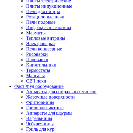
Плиты электрические
Плиты индукционные
Печи для пиццы
Ротациооные печи
Печи подовые
Инфракрасные лампы
Мармиты
Тепловые витрины
Электроварки
Печи конвеерные
Рисоварки
Пароварки
Кипятильники
Термостаты
Мангалы
СВЧ печи
Фаст-Фуд оборудование
Аппараты для спиральных чипсов
Жарочные поверхности
Фритюрницы
Грили контактные
Аппараты для шаурмы
Вафельницы
Чебуречницы
Гриль для кур