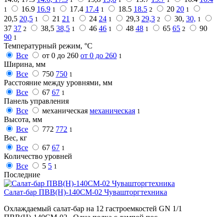
16.9
16.9
17.4
17.4
18.5
18.5
20
20
1
1
1
2
1
20,5
20,5
21
21
24
24
29,3
29,3
30,
30,
1
1
1
2
1
37
37
38,5
38,5
46
46
48
48
65
65
90
2
1
1
1
2
90
1
Температурный режим, °C
Все
от 0 до 260
от 0 до 260
1
Ширина, мм
Все
750
750
1
Расстояние между уровнями, мм
Все
67
67
1
Панель управления
Все
механическая
механическая
1
Высота, мм
Все
772
772
1
Вес, кг
Все
67
67
1
Количество уровней
Все
5
5
1
Последние
Салат-бар ПВВ(Н)-140СМ-02 Чувашторгтехника
Охлаждаемый салат-бар на 12 гастроемкостей GN 1/1