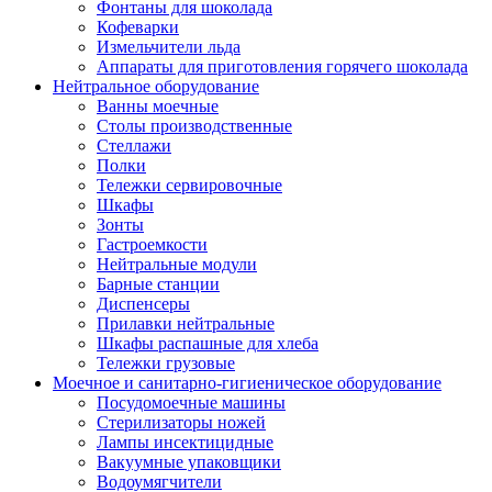
Фонтаны для шоколада
Кофеварки
Измельчители льда
Аппараты для приготовления горячего шоколада
Нейтральное оборудование
Ванны моечные
Столы производственные
Стеллажи
Полки
Тележки сервировочные
Шкафы
Зонты
Гастроемкости
Нейтральные модули
Барные станции
Диспенсеры
Прилавки нейтральные
Шкафы распашные для хлеба
Тележки грузовые
Моечное и санитарно-гигиеническое оборудование
Посудомоечные машины
Стерилизаторы ножей
Лампы инсектицидные
Вакуумные упаковщики
Водоумягчители