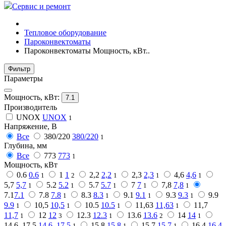
Сервис и ремонт
Тепловое оборудование
Пароконвектоматы
Пароконвектоматы Мощность, кВт..
Фильтр
Параметры
Мощность, кВт:
7.1
Производитель
UNOX
UNOX
1
Напряжение, В
Все
380/220
380/220
1
Глубина, мм
Все
773
773
1
Мощность, кВт
0.6
0.6
1
1
2,2
2,2
2,3
2,3
4,6
4,6
1
2
1
1
1
5,7
5,7
5.2
5.2
5.7
5.7
7
7
7,8
7,8
1
1
1
1
1
7.1
7.1
7.8
7.8
8.3
8.3
9.1
9.1
9.3
9.3
9.9
1
1
1
1
9.9
10,5
10,5
10.5
10.5
11,63
11,63
11,7
1
1
1
1
11,7
12
12
12.3
12.3
13.6
13.6
14
14
1
3
1
2
1
14.6, 17.5
14.6, 17.5
15,8
15,8
15.7
15.7
16.4
16.4
1
1
1