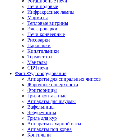
Ротациооные печи
Печи подовые
Инфракрасные лампы
Мармиты
Тепловые витрины
Электроварки
Печи конвеерные
Рисоварки
Пароварки
Кипятильники
Термостаты
Мангалы
СВЧ печи
Фаст-Фуд оборудование
Аппараты для спиральных чипсов
Жарочные поверхности
Фритюрницы
Грили контактные
Аппараты для шаурмы
Вафельницы
Чебуречницы
Гриль для кур
Аппараты сахарной ваты
Аппараты поп корна
Коптильни