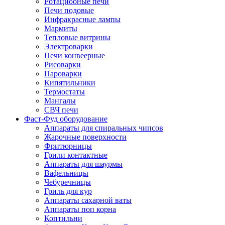
Ротациооные печи
Печи подовые
Инфракрасные лампы
Мармиты
Тепловые витрины
Электроварки
Печи конвеерные
Рисоварки
Пароварки
Кипятильники
Термостаты
Мангалы
СВЧ печи
Фаст-Фуд оборудование
Аппараты для спиральных чипсов
Жарочные поверхности
Фритюрницы
Грили контактные
Аппараты для шаурмы
Вафельницы
Чебуречницы
Гриль для кур
Аппараты сахарной ваты
Аппараты поп корна
Коптильни