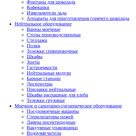
Фонтаны для шоколада
Кофеварки
Измельчители льда
Аппараты для приготовления горячего шоколада
Нейтральное оборудование
Ванны моечные
Столы производственные
Стеллажи
Полки
Тележки сервировочные
Шкафы
Зонты
Гастроемкости
Нейтральные модули
Барные станции
Диспенсеры
Прилавки нейтральные
Шкафы распашные для хлеба
Тележки грузовые
Моечное и санитарно-гигиеническое оборудование
Посудомоечные машины
Стерилизаторы ножей
Лампы инсектицидные
Вакуумные упаковщики
Водоумягчители