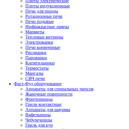
Плиты электрические
Плиты индукционные
Печи для пиццы
Ротациооные печи
Печи подовые
Инфракрасные лампы
Мармиты
Тепловые витрины
Электроварки
Печи конвеерные
Рисоварки
Пароварки
Кипятильники
Термостаты
Мангалы
СВЧ печи
Фаст-Фуд оборудование
Аппараты для спиральных чипсов
Жарочные поверхности
Фритюрницы
Грили контактные
Аппараты для шаурмы
Вафельницы
Чебуречницы
Гриль для кур