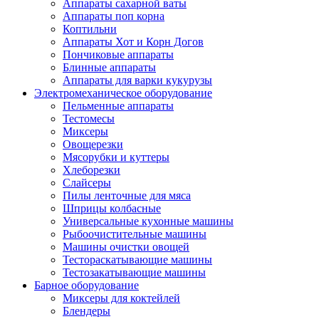
Аппараты сахарной ваты
Аппараты поп корна
Коптильни
Аппараты Хот и Корн Догов
Пончиковые аппараты
Блинные аппараты
Аппараты для варки кукурузы
Электромеханическое оборудование
Пельменные аппараты
Тестомесы
Миксеры
Овощерезки
Мясорубки и куттеры
Хлеборезки
Слайсеры
Пилы ленточные для мяса
Шприцы колбасные
Универсальные кухонные машины
Рыбоочистительные машины
Машины очистки овощей
Тестораскатывающие машины
Тестозакатывающие машины
Барное оборудование
Миксеры для коктейлей
Блендеры