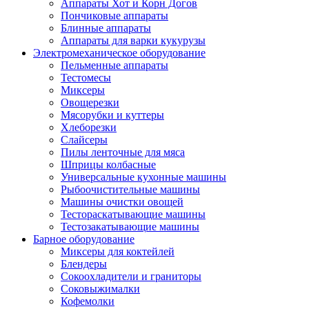
Аппараты Хот и Корн Догов
Пончиковые аппараты
Блинные аппараты
Аппараты для варки кукурузы
Электромеханическое оборудование
Пельменные аппараты
Тестомесы
Миксеры
Овощерезки
Мясорубки и куттеры
Хлеборезки
Слайсеры
Пилы ленточные для мяса
Шприцы колбасные
Универсальные кухонные машины
Рыбоочистительные машины
Машины очистки овощей
Тестораскатывающие машины
Тестозакатывающие машины
Барное оборудование
Миксеры для коктейлей
Блендеры
Сокоохладители и граниторы
Соковыжималки
Кофемолки