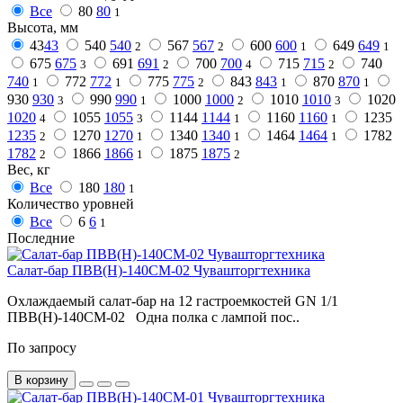
Все
80
80
1
Высота, мм
43
43
540
540
567
567
600
600
649
649
2
2
1
1
675
675
691
691
700
700
715
715
740
3
2
4
2
740
772
772
775
775
843
843
870
870
1
1
2
1
1
930
930
990
990
1000
1000
1010
1010
1020
3
1
2
3
1020
1055
1055
1144
1144
1160
1160
1235
4
3
1
1
1235
1270
1270
1340
1340
1464
1464
1782
2
1
1
1
1782
1866
1866
1875
1875
2
1
2
Вес, кг
Все
180
180
1
Количество уровней
Все
6
6
1
Последние
Салат-бар ПВВ(Н)-140СМ-02 Чувашторгтехника
Охлаждаемый салат-бар на 12 гастроемкостей GN 1/1
ПВВ(Н)-140СМ-02 Одна полка с лампой пос..
По запросу
В корзину