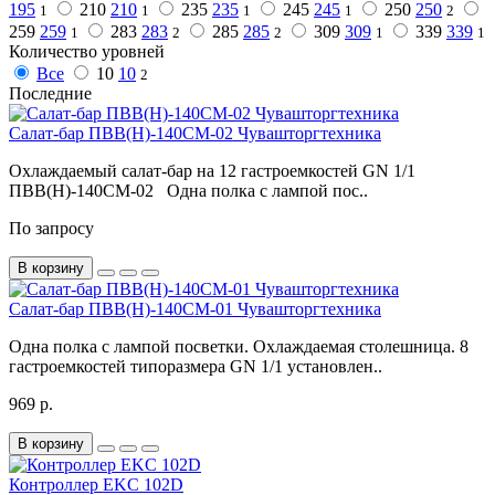
195
210
210
235
235
245
245
250
250
1
1
1
1
2
259
259
283
283
285
285
309
309
339
339
1
2
2
1
1
Количество уровней
Все
10
10
2
Последние
Салат-бар ПВВ(Н)-140СМ-02 Чувашторгтехника
Охлаждаемый салат-бар на 12 гастроемкостей GN 1/1
ПВВ(Н)-140СМ-02 Одна полка с лампой пос..
По запросу
В корзину
Салат-бар ПВВ(Н)-140СМ-01 Чувашторгтехника
Одна полка с лампой посветки. Охлаждаемая столешница. 8
гастроемкостей типоразмера GN 1/1 установлен..
969 р.
В корзину
Контроллер EKC 102D