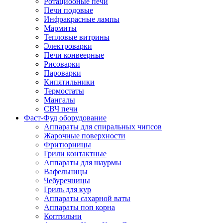
Ротациооные печи
Печи подовые
Инфракрасные лампы
Мармиты
Тепловые витрины
Электроварки
Печи конвеерные
Рисоварки
Пароварки
Кипятильники
Термостаты
Мангалы
СВЧ печи
Фаст-Фуд оборудование
Аппараты для спиральных чипсов
Жарочные поверхности
Фритюрницы
Грили контактные
Аппараты для шаурмы
Вафельницы
Чебуречницы
Гриль для кур
Аппараты сахарной ваты
Аппараты поп корна
Коптильни