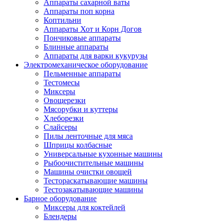
Аппараты сахарной ваты
Аппараты поп корна
Коптильни
Аппараты Хот и Корн Догов
Пончиковые аппараты
Блинные аппараты
Аппараты для варки кукурузы
Электромеханическое оборудование
Пельменные аппараты
Тестомесы
Миксеры
Овощерезки
Мясорубки и куттеры
Хлеборезки
Слайсеры
Пилы ленточные для мяса
Шприцы колбасные
Универсальные кухонные машины
Рыбоочистительные машины
Машины очистки овощей
Тестораскатывающие машины
Тестозакатывающие машины
Барное оборудование
Миксеры для коктейлей
Блендеры