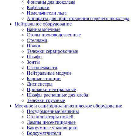
Фонтаны для шоколада
Кофеварки
Измельчители льда
Аппараты для приготовления горячего шоколада
Нейтральное оборудование
Ванны моечные
Столы производственные
Стеллажи
Полки
Тележки сервировочные
Шкафы
Зонты
Гастроемкости
Нейтральные модули
Барные станции
Диспенсеры
Прилавки нейтральные
Шкафы распашные для хлеба
Тележки грузовые
Моечное и санитарно-гигиеническое оборудование
Посудомоечные машины
Стерилизаторы ножей
Лампы инсектицидные
Вакуумные упаковщики
Водоумягчители