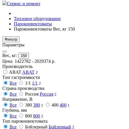
Сервис и ремонт
Тепловое оборудование
Пароконвектоматы
Пароконвектоматы Вес, кг 150
Фильтр
Параметры
Вес, кг:
150
Цена
1422782
-
2029374
р.
Производитель
ABAT
ABAT
2
Тип гастроемкости
Все
1/1
1/1
2
Страна производства
Все
Россия
Россия
2
Напряжение, В
Все
380
380
400
400
1
1
Глубина, мм
Все
800
800
2
Тип пароконвектомата
Все
Бойлерный
Бойлерный
2