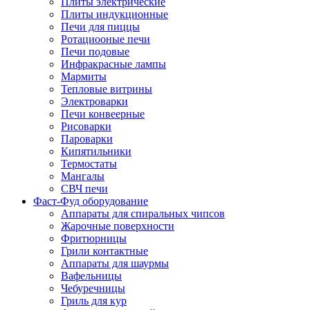
Плиты электрические
Плиты индукционные
Печи для пиццы
Ротациооные печи
Печи подовые
Инфракрасные лампы
Мармиты
Тепловые витрины
Электроварки
Печи конвеерные
Рисоварки
Пароварки
Кипятильники
Термостаты
Мангалы
СВЧ печи
Фаст-Фуд оборудование
Аппараты для спиральных чипсов
Жарочные поверхности
Фритюрницы
Грили контактные
Аппараты для шаурмы
Вафельницы
Чебуречницы
Гриль для кур