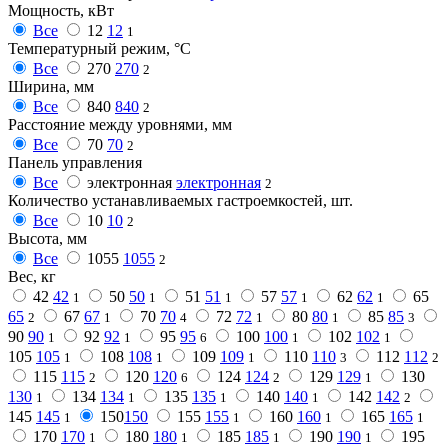
Мощность, кВт
Все
12
12
1
Температурный режим, °C
Все
270
270
2
Ширина, мм
Все
840
840
2
Расстояние между уровнями, мм
Все
70
70
2
Панель управления
Все
электронная
электронная
2
Количество устанавливаемых гастроемкостей, шт.
Все
10
10
2
Высота, мм
Все
1055
1055
2
Вес, кг
42
42
50
50
51
51
57
57
62
62
65
1
1
1
1
1
65
67
67
70
70
72
72
80
80
85
85
2
1
4
1
1
3
90
90
92
92
95
95
100
100
102
102
1
1
6
1
1
105
105
108
108
109
109
110
110
112
112
1
1
1
3
2
115
115
120
120
124
124
129
129
130
2
6
2
1
130
134
134
135
135
140
140
142
142
1
1
1
1
2
145
145
150
150
155
155
160
160
165
165
1
1
1
1
170
170
180
180
185
185
190
190
195
1
1
1
1