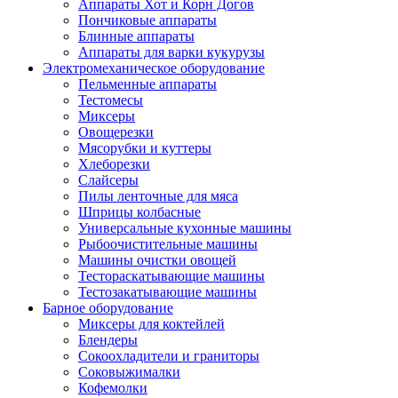
Аппараты Хот и Корн Догов
Пончиковые аппараты
Блинные аппараты
Аппараты для варки кукурузы
Электромеханическое оборудование
Пельменные аппараты
Тестомесы
Миксеры
Овощерезки
Мясорубки и куттеры
Хлеборезки
Слайсеры
Пилы ленточные для мяса
Шприцы колбасные
Универсальные кухонные машины
Рыбоочистительные машины
Машины очистки овощей
Тестораскатывающие машины
Тестозакатывающие машины
Барное оборудование
Миксеры для коктейлей
Блендеры
Сокоохладители и граниторы
Соковыжималки
Кофемолки