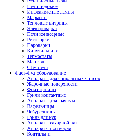
Ротациооные печи
Печи подовые
Инфракрасные лампы
Мармиты
Тепловые витрины
Электроварки
Печи конвеерные
Рисоварки
Пароварки
Кипятильники
Термостаты
Мангалы
СВЧ печи
Фаст-Фуд оборудование
Аппараты для спиральных чипсов
Жарочные поверхности
Фритюрницы
Грили контактные
Аппараты для шаурмы
Вафельницы
Чебуречницы
Гриль для кур
Аппараты сахарной ваты
Аппараты поп корна
Коптильни