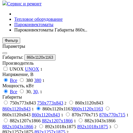
Сервис и ремонт
Тепловое оборудование
Пароконвектоматы
Пароконвектоматы Габариты 860х..
Фильтр
Параметры
Габариты:
860х1120х1163
Производитель
UNOX
UNOX
1
Напряжение, В
Все
380
380
1
Мощность, кВт
Все
30,
30,
1
Габариты
750х773х843
750х773х843
860x1120x843
2
860x1120x843
860х1120х1163
860х1120х1163
1
860х1120х843
860х1120х843
870х770х715
870х770х715
1
1
882x1207x1866
882x1207x1866
882х1043х1866
1
882х1043х1866
892х1018х1875
892х1018х1875
2
3
892х1257х1875
892х1257х1875
2