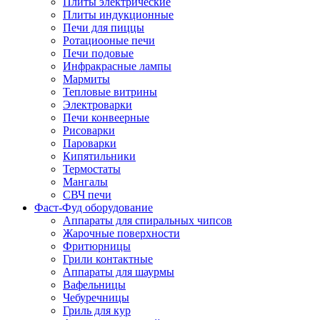
Плиты электрические
Плиты индукционные
Печи для пиццы
Ротациооные печи
Печи подовые
Инфракрасные лампы
Мармиты
Тепловые витрины
Электроварки
Печи конвеерные
Рисоварки
Пароварки
Кипятильники
Термостаты
Мангалы
СВЧ печи
Фаст-Фуд оборудование
Аппараты для спиральных чипсов
Жарочные поверхности
Фритюрницы
Грили контактные
Аппараты для шаурмы
Вафельницы
Чебуречницы
Гриль для кур