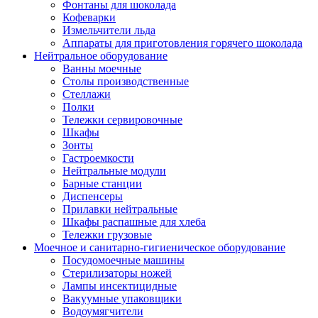
Фонтаны для шоколада
Кофеварки
Измельчители льда
Аппараты для приготовления горячего шоколада
Нейтральное оборудование
Ванны моечные
Столы производственные
Стеллажи
Полки
Тележки сервировочные
Шкафы
Зонты
Гастроемкости
Нейтральные модули
Барные станции
Диспенсеры
Прилавки нейтральные
Шкафы распашные для хлеба
Тележки грузовые
Моечное и санитарно-гигиеническое оборудование
Посудомоечные машины
Стерилизаторы ножей
Лампы инсектицидные
Вакуумные упаковщики
Водоумягчители