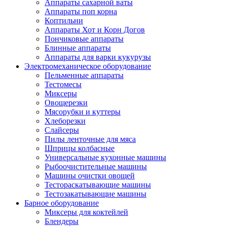
Аппараты сахарной ваты
Аппараты поп корна
Коптильни
Аппараты Хот и Корн Догов
Пончиковые аппараты
Блинные аппараты
Аппараты для варки кукурузы
Электромеханическое оборудование
Пельменные аппараты
Тестомесы
Миксеры
Овощерезки
Мясорубки и куттеры
Хлеборезки
Слайсеры
Пилы ленточные для мяса
Шприцы колбасные
Универсальные кухонные машины
Рыбоочистительные машины
Машины очистки овощей
Тестораскатывающие машины
Тестозакатывающие машины
Барное оборудование
Миксеры для коктейлей
Блендеры