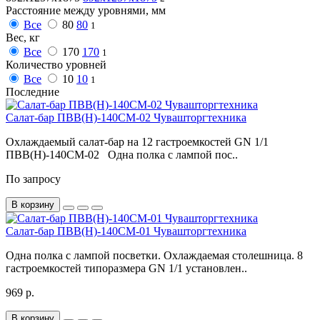
Расстояние между уровнями, мм
Все
80
80
1
Вес, кг
Все
170
170
1
Количество уровней
Все
10
10
1
Последние
Салат-бар ПВВ(Н)-140СМ-02 Чувашторгтехника
Охлаждаемый салат-бар на 12 гастроемкостей GN 1/1
ПВВ(Н)-140СМ-02 Одна полка с лампой пос..
По запросу
В корзину
Салат-бар ПВВ(Н)-140СМ-01 Чувашторгтехника
Одна полка с лампой посветки. Охлаждаемая столешница. 8
гастроемкостей типоразмера GN 1/1 установлен..
969 р.
В корзину