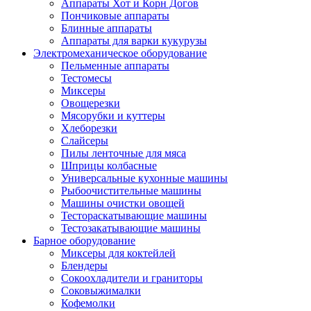
Аппараты Хот и Корн Догов
Пончиковые аппараты
Блинные аппараты
Аппараты для варки кукурузы
Электромеханическое оборудование
Пельменные аппараты
Тестомесы
Миксеры
Овощерезки
Мясорубки и куттеры
Хлеборезки
Слайсеры
Пилы ленточные для мяса
Шприцы колбасные
Универсальные кухонные машины
Рыбоочистительные машины
Машины очистки овощей
Тестораскатывающие машины
Тестозакатывающие машины
Барное оборудование
Миксеры для коктейлей
Блендеры
Сокоохладители и граниторы
Соковыжималки
Кофемолки