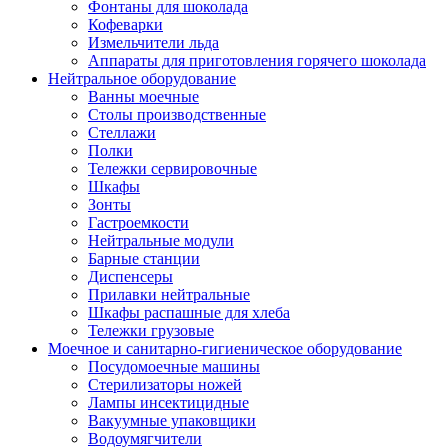
Фонтаны для шоколада
Кофеварки
Измельчители льда
Аппараты для приготовления горячего шоколада
Нейтральное оборудование
Ванны моечные
Столы производственные
Стеллажи
Полки
Тележки сервировочные
Шкафы
Зонты
Гастроемкости
Нейтральные модули
Барные станции
Диспенсеры
Прилавки нейтральные
Шкафы распашные для хлеба
Тележки грузовые
Моечное и санитарно-гигиеническое оборудование
Посудомоечные машины
Стерилизаторы ножей
Лампы инсектицидные
Вакуумные упаковщики
Водоумягчители