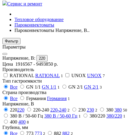
Сервис и ремонт
Тепловое оборудование
Пароконвектоматы
Пароконвектоматы Напряжение, В..
Фильтр
Параметры
Напряжение, В:
220
Цена
1916567
-
9493850
р.
Производитель
RATIONAL
RATIONAL
UNOX
UNOX
1
7
Тип гастроемкости
Все
GN 1/1
GN 1/1
GN 2/1
GN 2/1
1
3
Страна производства
Все
Германия
Германия
1
Напряжение, В
220
220
220-240
220-240
230
230
380
380
2
2
50
380 В / 50-60 Гц
380 В / 50-60 Гц
380/220
380/220
1
1
400
400
8
Глубина, мм
Все
773
773
882
882
2
2