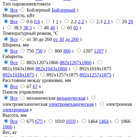
Тип пароконвектомата
Все
Бойлерный
Бойлерный
1
Мощность, кВт
Все
0.6
0.6
1
1
2,2
2,2
2,3
2,3
20
20
1
1
1
1
38,5
38,5
46
46
65
65
1
1
1
1
Температурный режим, °C
Все
от 30 до 260
от 30 до 260
3
Ширина, мм
Все
750
750
860
860
1207
1207
2
1
1
Габариты
Все
882x1207x1866
882x1207x1866
1
882х1043х1866
882х1043х1866
892х1018х1875
1
892х1018х1875
892х1257х1875
892х1257х1875
1
1
Расстояние между уровнями, мм
Все
67
67
6
Панель управления
Все
механическая
механическая
1
электромеханическая
электромеханическая
электронная
1
электронная
4
Высота, мм
Все
675
675
1010
1010
1464
1464
1866
1
1
1
1866
1
Вес, кг