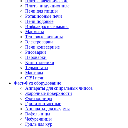
Плиты электрические
Плиты индукционные
Печи для пиццы
Ротациооные печи
Печи подовые
Инфракрасные лампы
Мармиты
Тепловые витрины
Электроварки
Печи конвеерные
Рисоварки
Пароварки
Кипятильники
Термостаты
Мангалы
СВЧ печи
Фаст-Фуд оборудование
Аппараты для спиральных чипсов
Жарочные поверхности
Фритюрницы
Грили контактные
Аппараты для шаурмы
Вафельницы
Чебуречницы
Гриль для кур