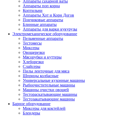
Аппараты сахарной ваты
Аппараты поп корна
Коптильни
Аппараты Хот и Корн Догов
Пончиковые аппараты
Блинные аппараты
Аппараты для варки кукурузы
Электромеханическое оборудование
Пельменные аппараты
Тестомесы
Миксеры
Овощерезки
Мясорубки и куттеры
Хлеборезки
Слайсеры
Пилы ленточные для мяса
Шприцы колбасные
Универсальные кухонные машины
Рыбоочистительные машины
Машины очистки овощей
Тестораскатывающие машины
Тестозакатывающие машины
Барное оборудование
Миксеры для коктейлей
Блендеры