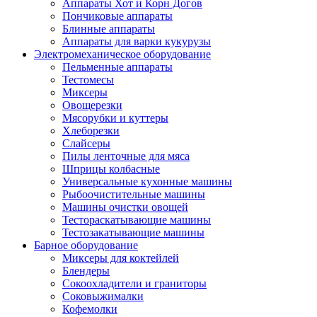
Аппараты Хот и Корн Догов
Пончиковые аппараты
Блинные аппараты
Аппараты для варки кукурузы
Электромеханическое оборудование
Пельменные аппараты
Тестомесы
Миксеры
Овощерезки
Мясорубки и куттеры
Хлеборезки
Слайсеры
Пилы ленточные для мяса
Шприцы колбасные
Универсальные кухонные машины
Рыбоочистительные машины
Машины очистки овощей
Тестораскатывающие машины
Тестозакатывающие машины
Барное оборудование
Миксеры для коктейлей
Блендеры
Сокоохладители и граниторы
Соковыжималки
Кофемолки