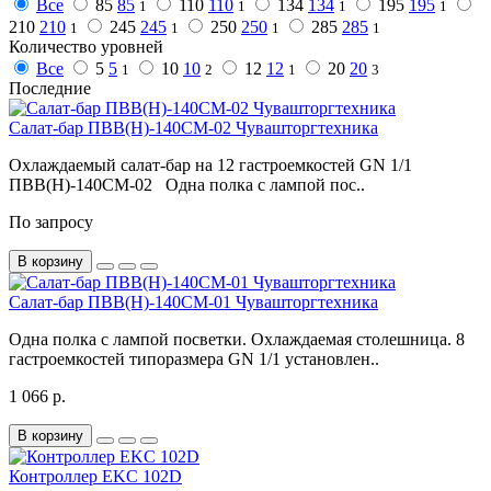
Все
85
85
110
110
134
134
195
195
1
1
1
1
210
210
245
245
250
250
285
285
1
1
1
1
Количество уровней
Все
5
5
10
10
12
12
20
20
1
2
1
3
Последние
Салат-бар ПВВ(Н)-140СМ-02 Чувашторгтехника
Охлаждаемый салат-бар на 12 гастроемкостей GN 1/1
ПВВ(Н)-140СМ-02 Одна полка с лампой пос..
По запросу
В корзину
Салат-бар ПВВ(Н)-140СМ-01 Чувашторгтехника
Одна полка с лампой посветки. Охлаждаемая столешница. 8
гастроемкостей типоразмера GN 1/1 установлен..
1 066 р.
В корзину
Контроллер EKC 102D