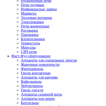
Ротациооные печи
Печи подовые
Инфракрасные лампы
Мармиты
Тепловые витрины
Электроварки
Печи конвеерные
Рисоварки
Пароварки
Кипятильники
Термостаты
Мангалы
СВЧ печи
Фаст-Фуд оборудование
Аппараты для спиральных чипсов
Жарочные поверхности
Фритюрницы
Грили контактные
Аппараты для шаурмы
Вафельницы
Чебуречницы
Гриль для кур
Аппараты сахарной ваты
Аппараты поп корна
Коптильни