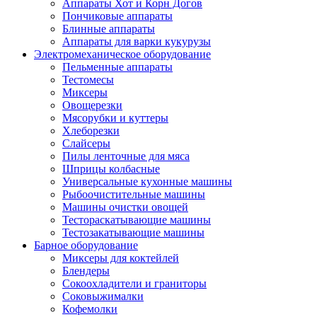
Аппараты Хот и Корн Догов
Пончиковые аппараты
Блинные аппараты
Аппараты для варки кукурузы
Электромеханическое оборудование
Пельменные аппараты
Тестомесы
Миксеры
Овощерезки
Мясорубки и куттеры
Хлеборезки
Слайсеры
Пилы ленточные для мяса
Шприцы колбасные
Универсальные кухонные машины
Рыбоочистительные машины
Машины очистки овощей
Тестораскатывающие машины
Тестозакатывающие машины
Барное оборудование
Миксеры для коктейлей
Блендеры
Сокоохладители и граниторы
Соковыжималки
Кофемолки