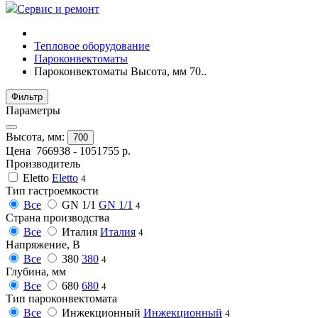
Сервис и ремонт
Тепловое оборудование
Пароконвектоматы
Пароконвектоматы Высота, мм 70..
Фильтр
Параметры
Высота, мм:
700
Цена
766938
-
1051755
р.
Производитель
Eletto
Eletto
4
Тип гастроемкости
Все
GN 1/1
GN 1/1
4
Страна производства
Все
Италия
Италия
4
Напряжение, В
Все
380
380
4
Глубина, мм
Все
680
680
4
Тип пароконвектомата
Все
Инжекционный
Инжекционный
4