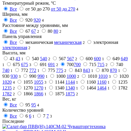
Температурный режим, °C
Все
от 50 до 270
от 50 до 270
4
Ширина, мм
Все
920
920
4
Расстояние между уровнями, мм
Все
67
67
80
80
2
2
Панель управления
Все
механическая
механическая
электронная
2
электронная
2
Высота, мм
43
43
540
540
567
567
600
600
649
649
1
2
2
1
675
675
691
691
700
700
715
715
740
1
3
2
2
740
772
772
775
775
843
843
870
870
1
1
2
1
1
930
930
990
990
1000
1000
1010
1010
1020
3
1
2
3
1020
1055
1055
1144
1144
1160
1160
1235
4
3
1
1
1235
1270
1270
1340
1340
1464
1464
1782
2
1
1
1
1782
1866
1866
1875
1875
2
1
2
Вес, кг
Все
95
95
4
Количество уровней
Все
6
6
7
7
1
3
Последние