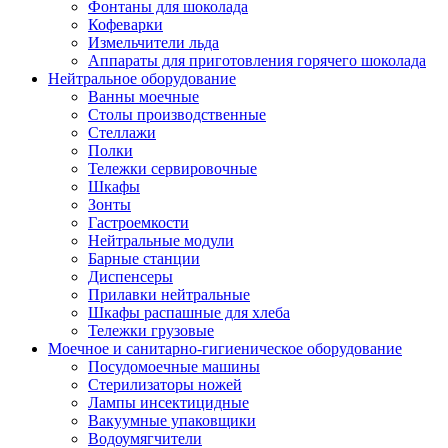
Фонтаны для шоколада
Кофеварки
Измельчители льда
Аппараты для приготовления горячего шоколада
Нейтральное оборудование
Ванны моечные
Столы производственные
Стеллажи
Полки
Тележки сервировочные
Шкафы
Зонты
Гастроемкости
Нейтральные модули
Барные станции
Диспенсеры
Прилавки нейтральные
Шкафы распашные для хлеба
Тележки грузовые
Моечное и санитарно-гигиеническое оборудование
Посудомоечные машины
Стерилизаторы ножей
Лампы инсектицидные
Вакуумные упаковщики
Водоумягчители