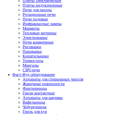
Плиты электрические
Плиты индукционные
Печи для пиццы
Ротациооные печи
Печи подовые
Инфракрасные лампы
Мармиты
Тепловые витрины
Электроварки
Печи конвеерные
Рисоварки
Пароварки
Кипятильники
Термостаты
Мангалы
СВЧ печи
Фаст-Фуд оборудование
Аппараты для спиральных чипсов
Жарочные поверхности
Фритюрницы
Грили контактные
Аппараты для шаурмы
Вафельницы
Чебуречницы
Гриль для кур