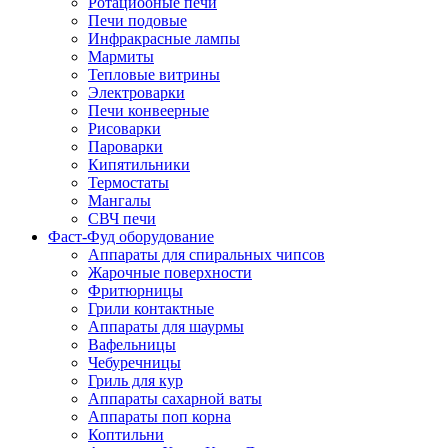
Ротациооные печи
Печи подовые
Инфракрасные лампы
Мармиты
Тепловые витрины
Электроварки
Печи конвеерные
Рисоварки
Пароварки
Кипятильники
Термостаты
Мангалы
СВЧ печи
Фаст-Фуд оборудование
Аппараты для спиральных чипсов
Жарочные поверхности
Фритюрницы
Грили контактные
Аппараты для шаурмы
Вафельницы
Чебуречницы
Гриль для кур
Аппараты сахарной ваты
Аппараты поп корна
Коптильни