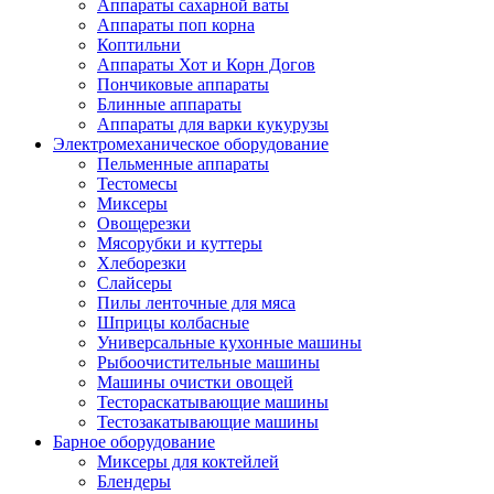
Аппараты сахарной ваты
Аппараты поп корна
Коптильни
Аппараты Хот и Корн Догов
Пончиковые аппараты
Блинные аппараты
Аппараты для варки кукурузы
Электромеханическое оборудование
Пельменные аппараты
Тестомесы
Миксеры
Овощерезки
Мясорубки и куттеры
Хлеборезки
Слайсеры
Пилы ленточные для мяса
Шприцы колбасные
Универсальные кухонные машины
Рыбоочистительные машины
Машины очистки овощей
Тестораскатывающие машины
Тестозакатывающие машины
Барное оборудование
Миксеры для коктейлей
Блендеры