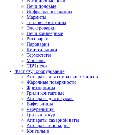
Ротациооные печи
Печи подовые
Инфракрасные лампы
Мармиты
Тепловые витрины
Электроварки
Печи конвеерные
Рисоварки
Пароварки
Кипятильники
Термостаты
Мангалы
СВЧ печи
Фаст-Фуд оборудование
Аппараты для спиральных чипсов
Жарочные поверхности
Фритюрницы
Грили контактные
Аппараты для шаурмы
Вафельницы
Чебуречницы
Гриль для кур
Аппараты сахарной ваты
Аппараты поп корна
Коптильни