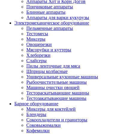
Аппараты Хот и Корн Догов
Пончиковые аппараты
Блинные аппараты
Аппараты для варки кукурузы
Электромеханическое оборудование
Пельменные аппараты
Тестомесы
Миксеры
Овощерезки
Мясорубки и куттеры
Хлеборезки
Слайсеры
Пилы ленточные для мяса
Шприцы колбасные
Универсальные кухонные машины
Рыбоочистительные машины
Машины очистки овощей
Тестораскатывающие машины
Тестозакатывающие машины
Барное оборудование
Миксеры для коктейлей
Блендеры
Сокоохладители и граниторы
Соковыжималки
Кофемолки