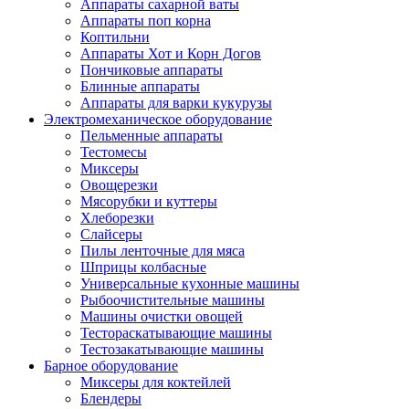
Аппараты сахарной ваты
Аппараты поп корна
Коптильни
Аппараты Хот и Корн Догов
Пончиковые аппараты
Блинные аппараты
Аппараты для варки кукурузы
Электромеханическое оборудование
Пельменные аппараты
Тестомесы
Миксеры
Овощерезки
Мясорубки и куттеры
Хлеборезки
Слайсеры
Пилы ленточные для мяса
Шприцы колбасные
Универсальные кухонные машины
Рыбоочистительные машины
Машины очистки овощей
Тестораскатывающие машины
Тестозакатывающие машины
Барное оборудование
Миксеры для коктейлей
Блендеры