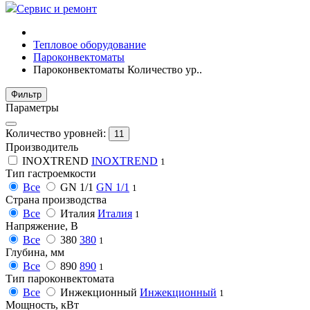
Сервис и ремонт
Тепловое оборудование
Пароконвектоматы
Пароконвектоматы Количество ур..
Фильтр
Параметры
Количество уровней:
11
Производитель
INOXTREND
INOXTREND
1
Тип гастроемкости
Все
GN 1/1
GN 1/1
1
Страна производства
Все
Италия
Италия
1
Напряжение, В
Все
380
380
1
Глубина, мм
Все
890
890
1
Тип пароконвектомата
Все
Инжекционный
Инжекционный
1
Мощность, кВт