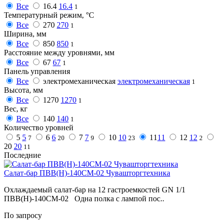
Все
16.4
16.4
1
Температурный режим, °C
Все
270
270
1
Ширина, мм
Все
850
850
1
Расстояние между уровнями, мм
Все
67
67
1
Панель управления
Все
электромеханическая
электромеханическая
1
Высота, мм
Все
1270
1270
1
Вес, кг
Все
140
140
1
Количество уровней
5
5
6
6
7
7
10
10
11
11
12
12
7
20
9
23
2
20
20
11
Последние
Салат-бар ПВВ(Н)-140СМ-02 Чувашторгтехника
Охлаждаемый салат-бар на 12 гастроемкостей GN 1/1
ПВВ(Н)-140СМ-02 Одна полка с лампой пос..
По запросу