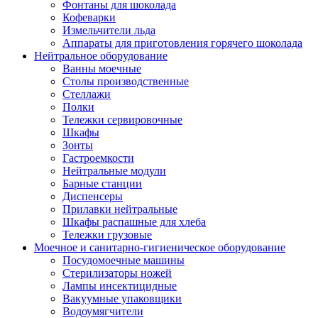
Фонтаны для шоколада
Кофеварки
Измельчители льда
Аппараты для приготовления горячего шоколада
Нейтральное оборудование
Ванны моечные
Столы производственные
Стеллажи
Полки
Тележки сервировочные
Шкафы
Зонты
Гастроемкости
Нейтральные модули
Барные станции
Диспенсеры
Прилавки нейтральные
Шкафы распашные для хлеба
Тележки грузовые
Моечное и санитарно-гигиеническое оборудование
Посудомоечные машины
Стерилизаторы ножей
Лампы инсектицидные
Вакуумные упаковщики
Водоумягчители