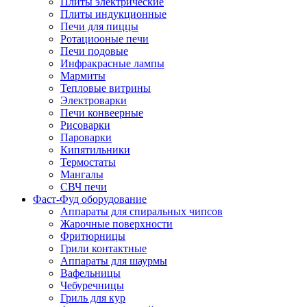
Плиты электрические
Плиты индукционные
Печи для пиццы
Ротациооные печи
Печи подовые
Инфракрасные лампы
Мармиты
Тепловые витрины
Электроварки
Печи конвеерные
Рисоварки
Пароварки
Кипятильники
Термостаты
Мангалы
СВЧ печи
Фаст-Фуд оборудование
Аппараты для спиральных чипсов
Жарочные поверхности
Фритюрницы
Грили контактные
Аппараты для шаурмы
Вафельницы
Чебуречницы
Гриль для кур