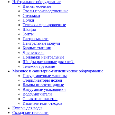
Нейтральное оборудование
Ванны моечные
Столы производственные
Стеллажи
Полки
Тележки сервировочные
Шкафы
Зонты
Гастроемкости
Нейтральные модули
Барные станции
Диспенсеры
Прилавки нейтральные
Шкафы распашные для хлеба
Тележки грузовые
Моечное и санитарно-гигиеническое оборудование
Посудомоечные машины
Стерилизаторы ножей
Лампы инсектицидные
Вакуумные упаковщики
Водоумягчители
Сшиватели пакетов
Измельчители отходов
Кулеры для воды
Складские стеллажи