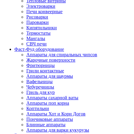
Тепловые витрины
Электроварки
Печи конвеерные
Рисоварки
Пароварки
Кипятильники
Термостаты
Мангалы
СВЧ печи
Фаст-Фуд оборудование
Аппараты для спиральных чипсов
Жарочные поверхности
Фритюрницы
Грили контактные
Аппараты для шаурмы
Вафельницы
Чебуречницы
Гриль для кур
Аппараты сахарной ваты
Аппараты поп корна
Коптильни
Аппараты Хот и Корн Догов
Пончиковые аппараты
Блинные аппараты
Аппараты для варки кукурузы