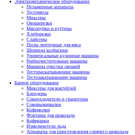
Электромеханическое оборудование
Пельменные аппараты
Тестомесы
Миксеры
Овощерезки
Мясорубки и куттеры
Хлеборезки
Слайсеры
Пилы ленточные для мяса
Шприцы колбасные
Универсальные кухонные машины
Рыбоочистительные машины
Машины очистки овощей
Тестораскатывающие машины
Тестозакатывающие машины
Барное оборудование
Миксеры для коктейлей
Блендеры
Сокоохладители и граниторы
Соковыжималки
Кофемолки
Фонтаны для шоколада
Кофеварки
Измельчители льда
Аппараты для приготовления горячего шоколада