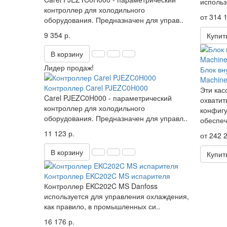
использ
контроллер для холодильного
от 314 1
оборудования. Предназначен для управ..
9 354 р.
Купит
В корзину
Лидер продаж!
Блок вн
Machin
Контроллер Carel PJEZC0H000
Эти кас
Carel PJEZC0H000 - параметрический
охватит
контроллер для холодильного
конфигу
оборудования. Предназначен для управл..
обеспеч
11 123 р.
от 242 2
В корзину
Купит
Контроллер EKC202C MS испарителя
Контроллер EKC202C MS Danfoss
используется для управления охлаждения,
как правило, в промышленных си..
16 176 р.