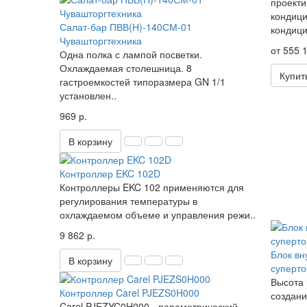
проекти
кондици
Салат-бар ПВВ(Н)-140СМ-01
кондици
Чувашторгтехника
от 555 1
Одна полка с лампой посветки.
Охлаждаемая столешница. 8
Купит
гастроемкостей типоразмера GN 1/1
установлен..
969 р.
В корзину
Контроллер EKC 102D
Контроллеры EKC 102 применяются для
регулирования температуры в
охлаждаемом объеме и управления режи..
9 862 р.
Блок вн
В корзину
суперто
Высота 
Контроллер Carel PJEZS0H000
создани
Carel PJEZYC0H000 - параметрический