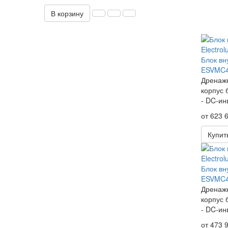
В корзину
Блок вн
ESVMC4
Дренажн
корпус 
- DC-ин
от 623 6
Купит
Блок вн
ESVMC4
Дренажн
корпус 
- DC-ин
от 473 9