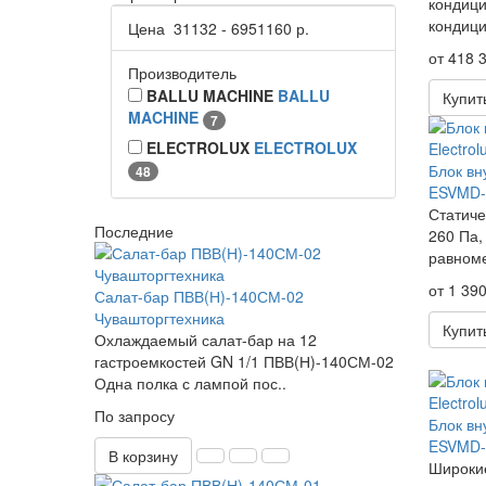
кондици
кондици
Цена
31132
-
6951160
р.
от 418 3
Производитель
BALLU MACHINE
BALLU
Купит
MACHINE
7
ELECTROLUX
ELECTROLUX
Блок вн
48
ESVMD-
Статиче
Последние
260 Па,
равноме
от 1 390
Салат-бар ПВВ(Н)-140СМ-02
Чувашторгтехника
Купит
Охлаждаемый салат-бар на 12
гастроемкостей GN 1/1 ПВВ(Н)-140СМ-02
Одна полка с лампой пос..
По запросу
Блок вн
ESVMD-
В корзину
Широкие