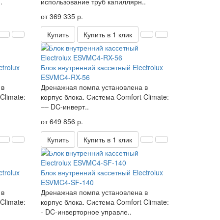
.
использование труб капиллярн..
от 369 335 р.
Купить
Купить в 1 клик
trolux
Блок внутренний кассетный Electrolux
ESVMC4-RX-56
 в
Дренажная помпа установлена в
Climate:
корпус блока. Система Comfort Climate:
–– DC-инверт..
от 649 856 р.
Купить
Купить в 1 клик
trolux
Блок внутренний кассетный Electrolux
ESVMC4-SF-140
 в
Дренажная помпа установлена в
Climate:
корпус блока. Система Comfort Climate:
- DC-инверторное управле..