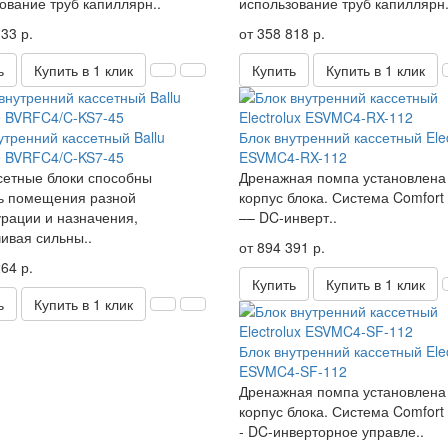
ование труб капиллярн..
использование труб капиллярн.
33 р.
от 358 818 р.
ь
Купить в 1 клик
Купить
Купить в 1 клик
утренний кассетный Ballu
Блок внутренний кассетный Elec
e BVRFC4/C-KS7-45
ESVMC4-RX-112
сетные блоки способны
Дренажная помпа установлена
ь помещения разной
корпус блока. Система Comfort 
рации и назначения,
–– DC-инверт..
ивая сильны..
от 894 391 р.
64 р.
Купить
Купить в 1 клик
ь
Купить в 1 клик
Блок внутренний кассетный Elec
ESVMC4-SF-112
Дренажная помпа установлена
корпус блока. Система Comfort 
- DC-инверторное управле..