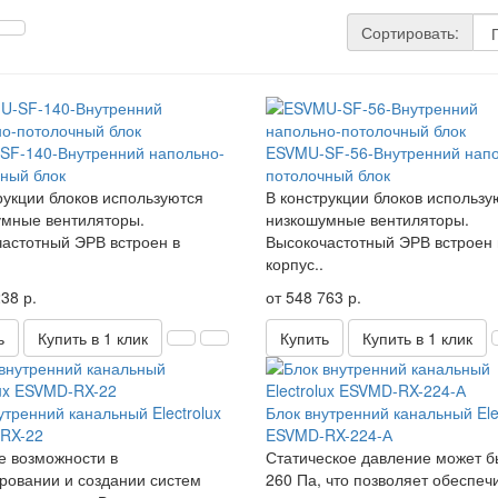
Сортировать:
SF-140-Внутренний напольно-
ESVMU-SF-56-Внутренний напо
ный блок
потолочный блок
рукции блоков используются
В конструкции блоков использу
мные вентиляторы.
низкошумные вентиляторы.
астотный ЭРВ встроен в
Высокочастотный ЭРВ встроен 
корпус..
38 р.
от 548 763 р.
ь
Купить в 1 клик
Купить
Купить в 1 клик
утренний канальный Electrolux
Блок внутренний канальный Ele
RX-22
ESVMD-RX-224-А
 возможности в
Статическое давление может б
ровании и создании систем
260 Па, что позволяет обеспеч