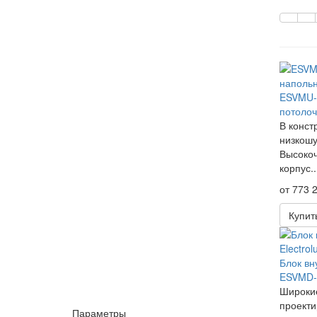
ESVMU-
потолоч
В конст
низкошу
Высокоч
корпус..
от 773 2
Купит
Блок вн
ESVMD-
Широкие
проекти
Параметры