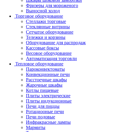
Шкафы шоковой заморозки
Фризеры для мороженого
Выносной холод
Торговое оборудование
Стеллажи торговые
Стеклянные витрины
Сетчатое оборудование
Тележки и корзины
Оборудование для распродаж
Кассовые боксы
Весовое оборудование
Автоматизация торговли
Тепловое оборудование
Пароконвектоматы
Конвекционные печи
Расстоечные шкафы
Жарочные шкафы
Котлы пищевые
Плиты электрические
Плиты индукционные
Печи для пиццы
Ротациооные печи
Печи подовые
Инфракрасные лампы
Мармиты