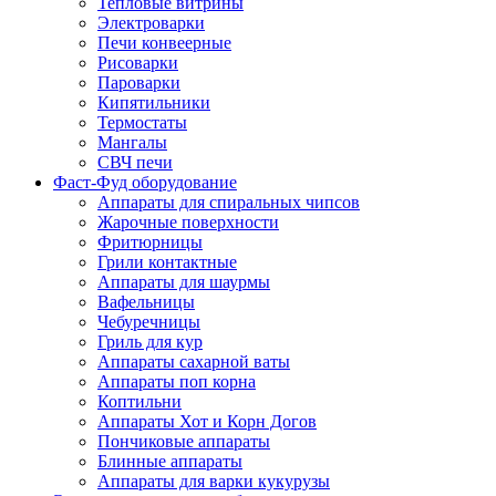
Тепловые витрины
Электроварки
Печи конвеерные
Рисоварки
Пароварки
Кипятильники
Термостаты
Мангалы
СВЧ печи
Фаст-Фуд оборудование
Аппараты для спиральных чипсов
Жарочные поверхности
Фритюрницы
Грили контактные
Аппараты для шаурмы
Вафельницы
Чебуречницы
Гриль для кур
Аппараты сахарной ваты
Аппараты поп корна
Коптильни
Аппараты Хот и Корн Догов
Пончиковые аппараты
Блинные аппараты
Аппараты для варки кукурузы