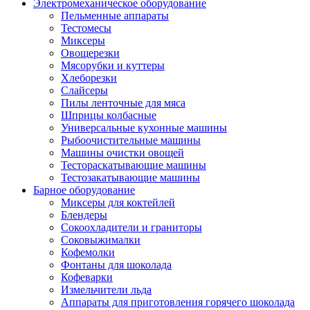
Электромеханическое оборудование
Пельменные аппараты
Тестомесы
Миксеры
Овощерезки
Мясорубки и куттеры
Хлеборезки
Слайсеры
Пилы ленточные для мяса
Шприцы колбасные
Универсальные кухонные машины
Рыбоочистительные машины
Машины очистки овощей
Тестораскатывающие машины
Тестозакатывающие машины
Барное оборудование
Миксеры для коктейлей
Блендеры
Сокоохладители и граниторы
Соковыжималки
Кофемолки
Фонтаны для шоколада
Кофеварки
Измельчители льда
Аппараты для приготовления горячего шоколада