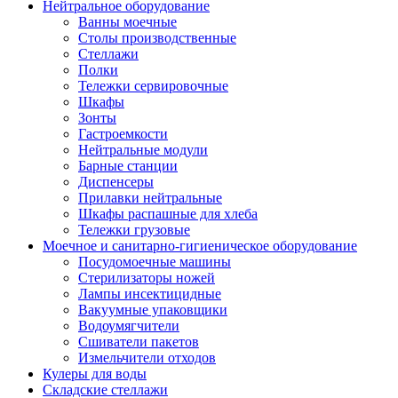
Нейтральное оборудование
Ванны моечные
Столы производственные
Стеллажи
Полки
Тележки сервировочные
Шкафы
Зонты
Гастроемкости
Нейтральные модули
Барные станции
Диспенсеры
Прилавки нейтральные
Шкафы распашные для хлеба
Тележки грузовые
Моечное и санитарно-гигиеническое оборудование
Посудомоечные машины
Стерилизаторы ножей
Лампы инсектицидные
Вакуумные упаковщики
Водоумягчители
Сшиватели пакетов
Измельчители отходов
Кулеры для воды
Складские стеллажи