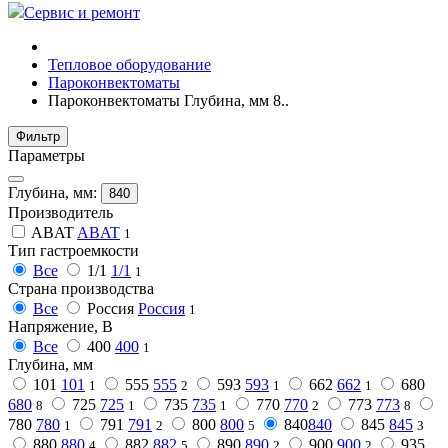
Сервис и ремонт
Тепловое оборудование
Пароконвектоматы
Пароконвектоматы Глубина, мм 8..
Фильтр
Параметры
Глубина, мм:
840
Производитель
ABAT
ABAT
1
Тип гастроемкости
Все
1/1
1/1
1
Страна производства
Все
Россия
Россия
1
Напряжение, В
Все
400
400
1
Глубина, мм
101
101
555
555
593
593
662
662
680
1
2
1
1
680
725
725
735
735
770
770
773
773
8
1
1
2
8
780
780
791
791
800
800
840
840
845
845
1
2
5
3
880
880
882
882
890
890
900
900
935
4
5
2
2