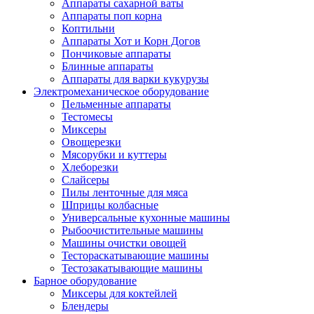
Аппараты сахарной ваты
Аппараты поп корна
Коптильни
Аппараты Хот и Корн Догов
Пончиковые аппараты
Блинные аппараты
Аппараты для варки кукурузы
Электромеханическое оборудование
Пельменные аппараты
Тестомесы
Миксеры
Овощерезки
Мясорубки и куттеры
Хлеборезки
Слайсеры
Пилы ленточные для мяса
Шприцы колбасные
Универсальные кухонные машины
Рыбоочистительные машины
Машины очистки овощей
Тестораскатывающие машины
Тестозакатывающие машины
Барное оборудование
Миксеры для коктейлей
Блендеры