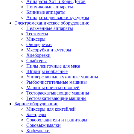
Аппараты Хот и Корн Догов
Пончиковые аппараты
Блинные аппараты
Аппараты для варки кукурузы
Электромеханическое оборудование
Пельменные аппараты
Тестомесы
Миксеры
Овощерезки
Мясорубки и куттеры
Хлеборезки
Слайсеры
Пилы ленточные для мяса
Шприцы колбасные
Универсальные кухонные машины
Рыбоочистительные машины
Машины очистки овощей
Тестораскатывающие машины
Тестозакатывающие машины
Барное оборудование
Миксеры для коктейлей
Блендеры
Сокоохладители и граниторы
Соковыжималки
Кофемолки