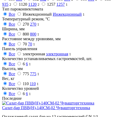
935
1120
1120
1257
1257
2
2
1
Тип пароконвектомата
Все
Инжекционный
Инжекционный
1
Температурный режим, °C
Все
270
270
1
Ширина, мм
Все
800
800
1
Расстояние между уровнями, мм
Все
70
70
1
Панель управления
Все
электронная
электронная
1
Количество устанавливаемых гастроемкостей, шт.
Все
6
6
1
Высота, мм
Все
775
775
1
Вес, кг
Все
110
110
1
Количество уровней
Все
6
6
1
Последние
Салат-бар ПВВ(Н)-140СМ-02 Чувашторгтехника
Охлаждаемый салат-бар на 12 гастроемкостей GN 1/1