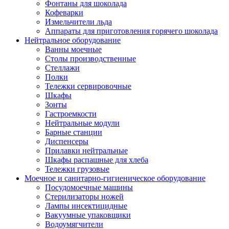
Фонтаны для шоколада
Кофеварки
Измельчители льда
Аппараты для приготовления горячего шоколада
Нейтральное оборудование
Ванны моечные
Столы производственные
Стеллажи
Полки
Тележки сервировочные
Шкафы
Зонты
Гастроемкости
Нейтральные модули
Барные станции
Диспенсеры
Прилавки нейтральные
Шкафы распашные для хлеба
Тележки грузовые
Моечное и санитарно-гигиеническое оборудование
Посудомоечные машины
Стерилизаторы ножей
Лампы инсектицидные
Вакуумные упаковщики
Водоумягчители