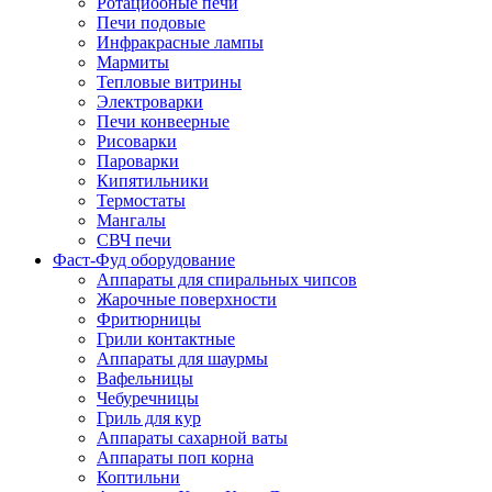
Ротациооные печи
Печи подовые
Инфракрасные лампы
Мармиты
Тепловые витрины
Электроварки
Печи конвеерные
Рисоварки
Пароварки
Кипятильники
Термостаты
Мангалы
СВЧ печи
Фаст-Фуд оборудование
Аппараты для спиральных чипсов
Жарочные поверхности
Фритюрницы
Грили контактные
Аппараты для шаурмы
Вафельницы
Чебуречницы
Гриль для кур
Аппараты сахарной ваты
Аппараты поп корна
Коптильни