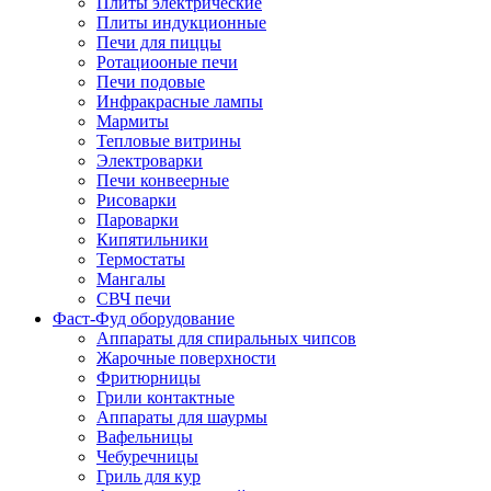
Плиты электрические
Плиты индукционные
Печи для пиццы
Ротациооные печи
Печи подовые
Инфракрасные лампы
Мармиты
Тепловые витрины
Электроварки
Печи конвеерные
Рисоварки
Пароварки
Кипятильники
Термостаты
Мангалы
СВЧ печи
Фаст-Фуд оборудование
Аппараты для спиральных чипсов
Жарочные поверхности
Фритюрницы
Грили контактные
Аппараты для шаурмы
Вафельницы
Чебуречницы
Гриль для кур