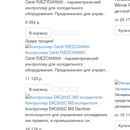
Carel PJEZYC0H000 - параметрический
Winnie 
контроллер для холодильного
детской
оборудования. Предназначен для управ..
от 20 17
9 354 р.
Купит
В корзину
Лидер продаж!
Контроллер Carel PJEZC0H000
Carel PJEZC0H000 - параметрический
контроллер для холодильного
оборудования. Предназначен для управл..
11 123 р.
Увлажни
В корзину
Увлажни
предста
Контроллер EKC202C MS испарителя
увлажни
Контроллер EKC202C MS Danfoss
используется для управления охлаждения,
от 15 11
как правило, в промышленных си..
Купит
16 176 р.