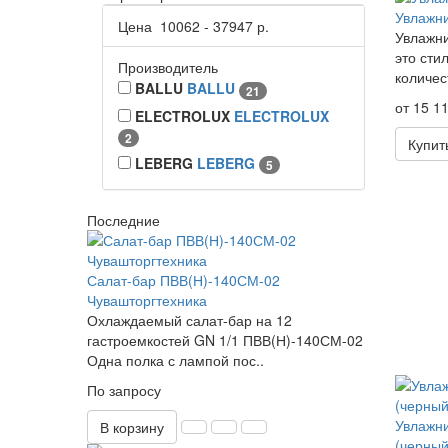
Увлажни
Цена
10062
-
37947
р.
Увлажни
это сти
Производитель
количес
BALLU
BALLU
21
от 15 11
ELECTROLUX
ELECTROLUX
2
Купит
LEBERG
LEBERG
5
Последние
Салат-бар ПВВ(Н)-140СМ-02
Чувашторгтехника
Охлаждаемый салат-бар на 12
гастроемкостей GN 1/1 ПВВ(Н)-140СМ-02
Одна полка с лампой пос..
По запросу
Увлажни
В корзину
(черный