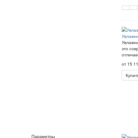
Увлажни
Увлажни
это сов
отличае
от 15 11
Купит
Параметры