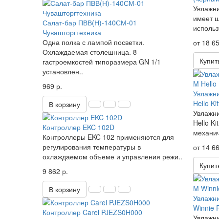
Увлажни
имеет 
Салат-бар ПВВ(Н)-140СМ-01
использ
Чувашторгтехника
Одна полка с лампой посветки.
от 18 65
Охлаждаемая столешница. 8
Купит
гастроемкостей типоразмера GN 1/1
установлен..
969 р.
Увлажни
Hello Kitt
В корзину
Увлажни
Hello Ki
Контроллер EKC 102D
механич
Контроллеры EKC 102 применяются для
регулирования температуры в
от 14 66
охлаждаемом объеме и управления режи..
Купит
9 862 р.
В корзину
Увлажни
Winnie 
Контроллер Carel PJEZS0H000
Увлажни