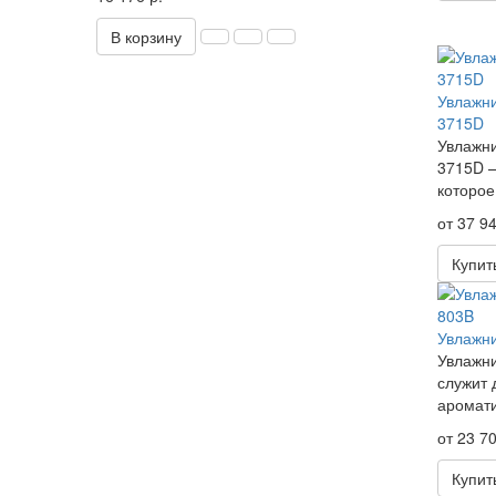
В корзину
Увлажни
3715D
Увлажни
3715D —
которое
от 37 94
Купит
Увлажни
Увлажни
служит 
аромати
от 23 70
Купит