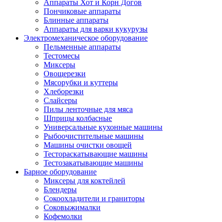
Аппараты Хот и Корн Догов
Пончиковые аппараты
Блинные аппараты
Аппараты для варки кукурузы
Электромеханическое оборудование
Пельменные аппараты
Тестомесы
Миксеры
Овощерезки
Мясорубки и куттеры
Хлеборезки
Слайсеры
Пилы ленточные для мяса
Шприцы колбасные
Универсальные кухонные машины
Рыбоочистительные машины
Машины очистки овощей
Тестораскатывающие машины
Тестозакатывающие машины
Барное оборудование
Миксеры для коктейлей
Блендеры
Сокоохладители и граниторы
Соковыжималки
Кофемолки