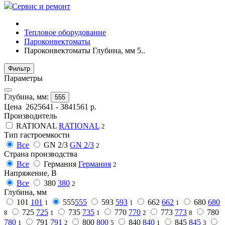
Сервис и ремонт
Тепловое оборудование
Пароконвектоматы
Пароконвектоматы Глубина, мм 5..
Фильтр
Параметры
Глубина, мм:
555
Цена
2625641
-
3841561
р.
Производитель
RATIONAL
RATIONAL
2
Тип гастроемкости
Все
GN 2/3
GN 2/3
2
Страна производства
Все
Германия
Германия
2
Напряжение, В
Все
380
380
2
Глубина, мм
101
101
555
555
593
593
662
662
680
680
1
1
1
725
725
735
735
770
770
773
773
780
8
1
1
2
8
780
791
791
800
800
840
840
845
845
1
2
5
1
3