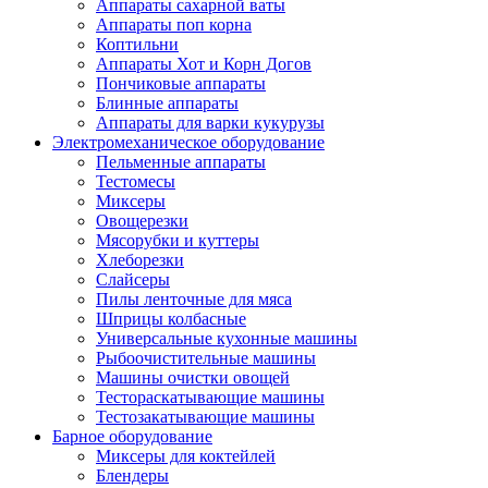
Аппараты сахарной ваты
Аппараты поп корна
Коптильни
Аппараты Хот и Корн Догов
Пончиковые аппараты
Блинные аппараты
Аппараты для варки кукурузы
Электромеханическое оборудование
Пельменные аппараты
Тестомесы
Миксеры
Овощерезки
Мясорубки и куттеры
Хлеборезки
Слайсеры
Пилы ленточные для мяса
Шприцы колбасные
Универсальные кухонные машины
Рыбоочистительные машины
Машины очистки овощей
Тестораскатывающие машины
Тестозакатывающие машины
Барное оборудование
Миксеры для коктейлей
Блендеры