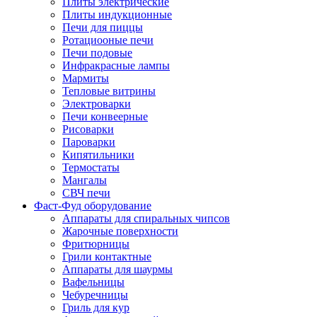
Плиты электрические
Плиты индукционные
Печи для пиццы
Ротациооные печи
Печи подовые
Инфракрасные лампы
Мармиты
Тепловые витрины
Электроварки
Печи конвеерные
Рисоварки
Пароварки
Кипятильники
Термостаты
Мангалы
СВЧ печи
Фаст-Фуд оборудование
Аппараты для спиральных чипсов
Жарочные поверхности
Фритюрницы
Грили контактные
Аппараты для шаурмы
Вафельницы
Чебуречницы
Гриль для кур