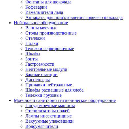
Фонтаны для шоколада
Кофеварки
Измельчители льда
Аппараты для приготовления горячего шоколада
Нейтральное оборудование
Ванны моечные
Столы производственные
Стеллажи
Полки
Тележки сервировочные
Шкафы
Зонты
Гастроемкости
Нейтральные модули
Барные станции
Диспенсеры
Прилавки нейтральные
Шкафы распашные для хлеба
Тележки грузовые
Моечное и санитарно-гигиеническое оборудование
Посудомоечные машины
Стерилизаторы ножей
Лампы инсектицидные
Вакуумные упаковщики
Водоумягчители