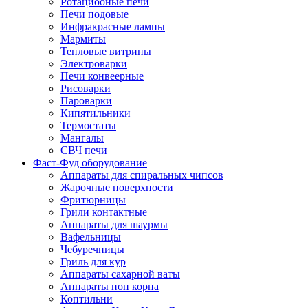
Ротациооные печи
Печи подовые
Инфракрасные лампы
Мармиты
Тепловые витрины
Электроварки
Печи конвеерные
Рисоварки
Пароварки
Кипятильники
Термостаты
Мангалы
СВЧ печи
Фаст-Фуд оборудование
Аппараты для спиральных чипсов
Жарочные поверхности
Фритюрницы
Грили контактные
Аппараты для шаурмы
Вафельницы
Чебуречницы
Гриль для кур
Аппараты сахарной ваты
Аппараты поп корна
Коптильни