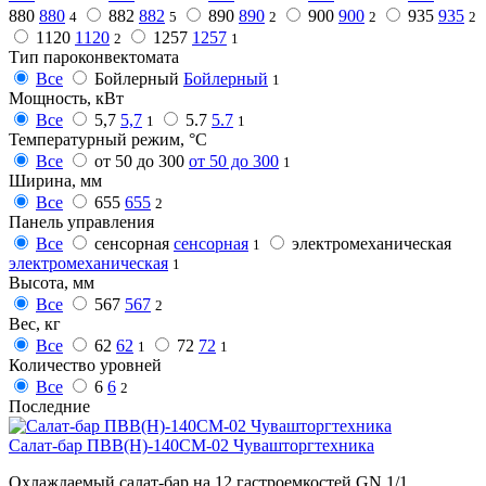
880
880
882
882
890
890
900
900
935
935
4
5
2
2
2
1120
1120
1257
1257
2
1
Тип пароконвектомата
Все
Бойлерный
Бойлерный
1
Мощность, кВт
Все
5,7
5,7
5.7
5.7
1
1
Температурный режим, °C
Все
от 50 до 300
от 50 до 300
1
Ширина, мм
Все
655
655
2
Панель управления
Все
сенсорная
сенсорная
электромеханическая
1
электромеханическая
1
Высота, мм
Все
567
567
2
Вес, кг
Все
62
62
72
72
1
1
Количество уровней
Все
6
6
2
Последние
Салат-бар ПВВ(Н)-140СМ-02 Чувашторгтехника
Охлаждаемый салат-бар на 12 гастроемкостей GN 1/1