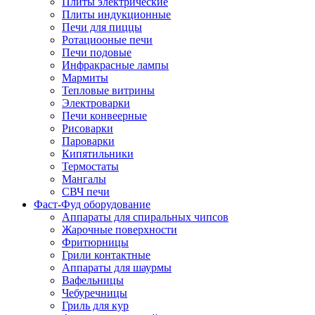
Плиты электрические
Плиты индукционные
Печи для пиццы
Ротациооные печи
Печи подовые
Инфракрасные лампы
Мармиты
Тепловые витрины
Электроварки
Печи конвеерные
Рисоварки
Пароварки
Кипятильники
Термостаты
Мангалы
СВЧ печи
Фаст-Фуд оборудование
Аппараты для спиральных чипсов
Жарочные поверхности
Фритюрницы
Грили контактные
Аппараты для шаурмы
Вафельницы
Чебуречницы
Гриль для кур