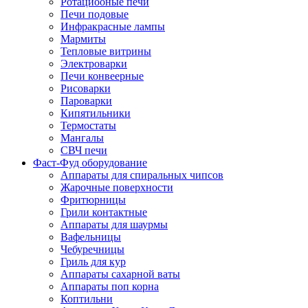
Ротациооные печи
Печи подовые
Инфракрасные лампы
Мармиты
Тепловые витрины
Электроварки
Печи конвеерные
Рисоварки
Пароварки
Кипятильники
Термостаты
Мангалы
СВЧ печи
Фаст-Фуд оборудование
Аппараты для спиральных чипсов
Жарочные поверхности
Фритюрницы
Грили контактные
Аппараты для шаурмы
Вафельницы
Чебуречницы
Гриль для кур
Аппараты сахарной ваты
Аппараты поп корна
Коптильни