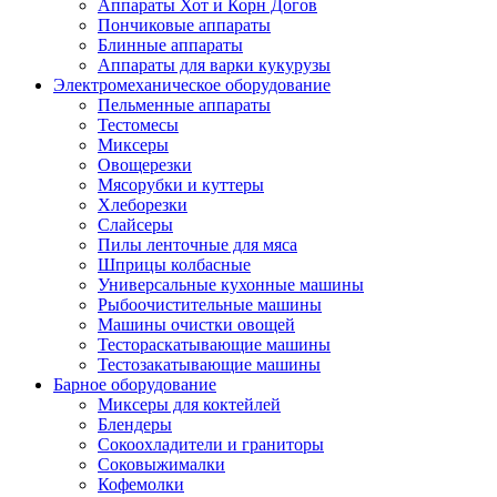
Аппараты Хот и Корн Догов
Пончиковые аппараты
Блинные аппараты
Аппараты для варки кукурузы
Электромеханическое оборудование
Пельменные аппараты
Тестомесы
Миксеры
Овощерезки
Мясорубки и куттеры
Хлеборезки
Слайсеры
Пилы ленточные для мяса
Шприцы колбасные
Универсальные кухонные машины
Рыбоочистительные машины
Машины очистки овощей
Тестораскатывающие машины
Тестозакатывающие машины
Барное оборудование
Миксеры для коктейлей
Блендеры
Сокоохладители и граниторы
Соковыжималки
Кофемолки