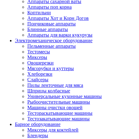
Аппараты сахарной ваты
Аппараты поп корна
Коптильни
Аппараты Хот и Корн Догов
Пончиковые аппараты
Блинные аппараты
Аппараты для варки кукурузы
Электромеханическое оборудование
Пельменные аппараты
Тестомесы
Миксеры
Овощерезки
Мясорубки и куттеры
Хлеборезки
Слайсеры
Пилы ленточные для мяса
Шприцы колбасные
Универсальные кухонные машины
Рыбоочистительные машины
Машины очистки овощей
Тестораскатывающие машины
Тестозакатывающие машины
Барное оборудование
Миксеры для коктейлей
Блендеры