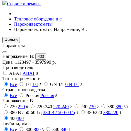
Сервис и ремонт
Тепловое оборудование
Пароконвектоматы
Пароконвектоматы Напряжение, В..
Фильтр
Параметры
Напряжение, В:
400
Цена
1123497
-
3597990
р.
Производитель
ABAT
ABAT
8
Тип гастроемкости
Все
1/1
1/1
GN 1/1
GN 1/1
5
3
Страна производства
Все
Россия
Россия
8
Напряжение, В
220
220
220-240
220-240
230
230
380
380
8
2
2
50
380 В / 50-60 Гц
380 В / 50-60 Гц
380/220
380/220
1
1
400
400
Глубина, мм
Все
800
800
840
840
3
1