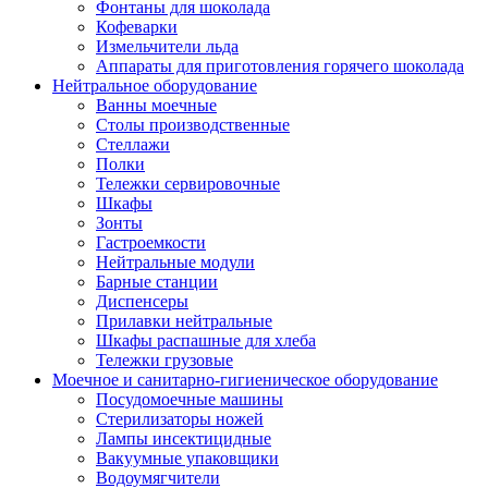
Фонтаны для шоколада
Кофеварки
Измельчители льда
Аппараты для приготовления горячего шоколада
Нейтральное оборудование
Ванны моечные
Столы производственные
Стеллажи
Полки
Тележки сервировочные
Шкафы
Зонты
Гастроемкости
Нейтральные модули
Барные станции
Диспенсеры
Прилавки нейтральные
Шкафы распашные для хлеба
Тележки грузовые
Моечное и санитарно-гигиеническое оборудование
Посудомоечные машины
Стерилизаторы ножей
Лампы инсектицидные
Вакуумные упаковщики
Водоумягчители