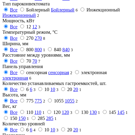
Тип пароконвектомата
Все
Бойлерный
Бойлерный
Инжекционный
6
Инжекционный
2
Мощность, кВт
Все
12
12
3
Температурный режим, °C
Все
270
270
8
Ширина, мм
Все
800
800
840
840
1
3
Расстояние между уровнями, мм
Все
70
70
7
Панель управления
Все
сенсорная
сенсорная
электронная
2
электронная
6
Количество устанавливаемых гастроемкостей, шт.
Все
6
6
10
10
20
20
3
3
1
Высота, мм
Все
775
775
1055
1055
2
2
Вес, кг
Все
110
110
120
120
130
130
145
145
1
3
1
1
150
150
285
285
1
1
Количество уровней
Все
6
6
10
10
20
20
4
3
1