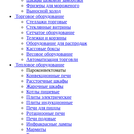
Шкафы шоковой заморозки
Фризеры для мороженого
Выносной холод
Торговое оборудование
Стеллажи торговые
Стеклянные витрины
Сетчатое оборудование
Тележки и корзины
Оборудование для распродаж
Кассовые боксы
Весовое оборудование
Автоматизация торговли
Тепловое оборудование
Пароконвектоматы
Конвекционные печи
Расстоечные шкафы
Жарочные шкафы
Котлы пищевые
Плиты электрические
Плиты индукционные
Печи для пиццы
Ротациооные печи
Печи подовые
Инфракрасные лампы
Мармиты