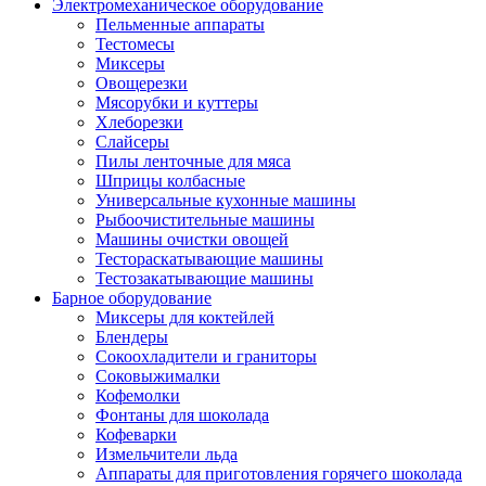
Электромеханическое оборудование
Пельменные аппараты
Тестомесы
Миксеры
Овощерезки
Мясорубки и куттеры
Хлеборезки
Слайсеры
Пилы ленточные для мяса
Шприцы колбасные
Универсальные кухонные машины
Рыбоочистительные машины
Машины очистки овощей
Тестораскатывающие машины
Тестозакатывающие машины
Барное оборудование
Миксеры для коктейлей
Блендеры
Сокоохладители и граниторы
Соковыжималки
Кофемолки
Фонтаны для шоколада
Кофеварки
Измельчители льда
Аппараты для приготовления горячего шоколада