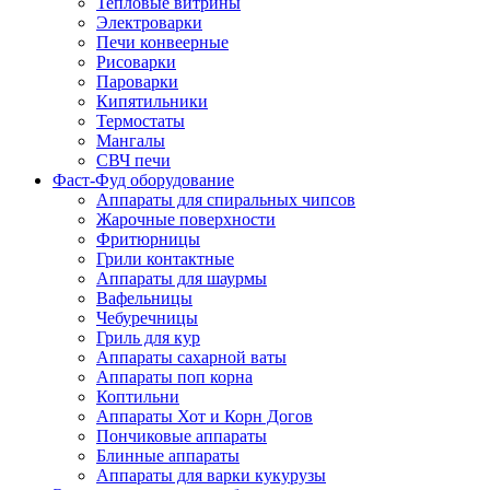
Тепловые витрины
Электроварки
Печи конвеерные
Рисоварки
Пароварки
Кипятильники
Термостаты
Мангалы
СВЧ печи
Фаст-Фуд оборудование
Аппараты для спиральных чипсов
Жарочные поверхности
Фритюрницы
Грили контактные
Аппараты для шаурмы
Вафельницы
Чебуречницы
Гриль для кур
Аппараты сахарной ваты
Аппараты поп корна
Коптильни
Аппараты Хот и Корн Догов
Пончиковые аппараты
Блинные аппараты
Аппараты для варки кукурузы