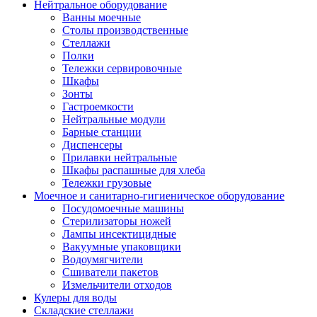
Нейтральное оборудование
Ванны моечные
Столы производственные
Стеллажи
Полки
Тележки сервировочные
Шкафы
Зонты
Гастроемкости
Нейтральные модули
Барные станции
Диспенсеры
Прилавки нейтральные
Шкафы распашные для хлеба
Тележки грузовые
Моечное и санитарно-гигиеническое оборудование
Посудомоечные машины
Стерилизаторы ножей
Лампы инсектицидные
Вакуумные упаковщики
Водоумягчители
Сшиватели пакетов
Измельчители отходов
Кулеры для воды
Складские стеллажи