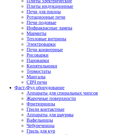
Плиты электрические
Плиты индукционные
Печи для пиццы
Ротациооные печи
Печи подовые
Инфракрасные лампы
Мармиты
Тепловые витрины
Электроварки
Печи конвеерные
Рисоварки
Пароварки
Кипятильники
Термостаты
Мангалы
СВЧ печи
Фаст-Фуд оборудование
Аппараты для спиральных чипсов
Жарочные поверхности
Фритюрницы
Грили контактные
Аппараты для шаурмы
Вафельницы
Чебуречницы
Гриль для кур