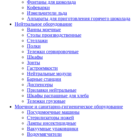
Фонтаны для шоколада
Кофеварки
Измельчители льда
Аппараты для приготовления горячего шоколада
Нейтральное оборудование
Ванны моечные
Столы производственные
Стеллажи
Полки
Тележки сервировочные
Шкафы
Зонты
Гастроемкости
Нейтральные модули
Барные станции
Диспенсеры
Прилавки нейтральные
Шкафы распашные для хлеба
Тележки грузовые
Моечное и санитарно-гигиеническое оборудование
Посудомоечные машины
Стерилизаторы ножей
Лампы инсектицидные
Вакуумные упаковщики
Водоумягчители