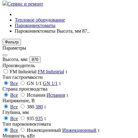
Сервис и ремонт
Тепловое оборудование
Пароконвектоматы
Пароконвектоматы Высота, мм 87..
Фильтр
Параметры
Высота, мм:
870
Производитель
FM Industrial
FM Industrial
1
Тип гастроемкости
Все
GN 1/1
GN 1/1
1
Страна производства
Все
Испания
Испания
1
Напряжение, В
Все
380
380
1
Глубина, мм
Все
935
935
1
Тип пароконвектомата
Все
Инжекционный
Инжекционный
1
Мощность, кВт