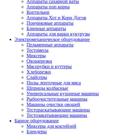
Аппараты сахарной ваты
Аппараты поп корна
Коптильни
Аппараты Хот и Корн Догов
Пончиковые аппараты
Блинные аппараты
Аппараты для варки кукурузы
Электромеханическое оборудование
Пельменные аппараты
Тестомесы
Миксеры
Овощерезки
Мясорубки и куттеры
Хлеборезки
Слайсеры
Пилы ленточные для мяса
Шприцы колбасные
Универсальные кухонные машины
Рыбоочистительные машины
Машины очистки овощей
Тестораскатывающие машины
Тестозакатывающие машины
Барное оборудование
Миксеры для коктейлей
Блендеры