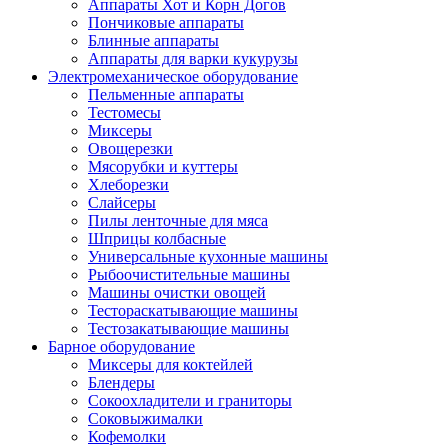
Аппараты Хот и Корн Догов
Пончиковые аппараты
Блинные аппараты
Аппараты для варки кукурузы
Электромеханическое оборудование
Пельменные аппараты
Тестомесы
Миксеры
Овощерезки
Мясорубки и куттеры
Хлеборезки
Слайсеры
Пилы ленточные для мяса
Шприцы колбасные
Универсальные кухонные машины
Рыбоочистительные машины
Машины очистки овощей
Тестораскатывающие машины
Тестозакатывающие машины
Барное оборудование
Миксеры для коктейлей
Блендеры
Сокоохладители и граниторы
Соковыжималки
Кофемолки