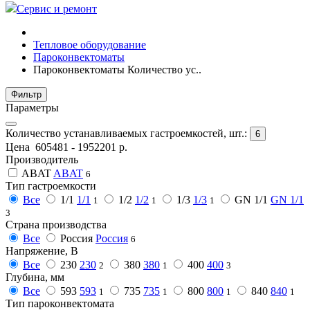
Сервис и ремонт
Тепловое оборудование
Пароконвектоматы
Пароконвектоматы Количество ус..
Фильтр
Параметры
Количество устанавливаемых гастроемкостей, шт.:
6
Цена
605481
-
1952201
р.
Производитель
ABAT
ABAT
6
Тип гастроемкости
Все
1/1
1/1
1/2
1/2
1/3
1/3
GN 1/1
GN 1/1
1
1
1
3
Страна производства
Все
Россия
Россия
6
Напряжение, В
Все
230
230
380
380
400
400
2
1
3
Глубина, мм
Все
593
593
735
735
800
800
840
840
1
1
1
1
Тип пароконвектомата