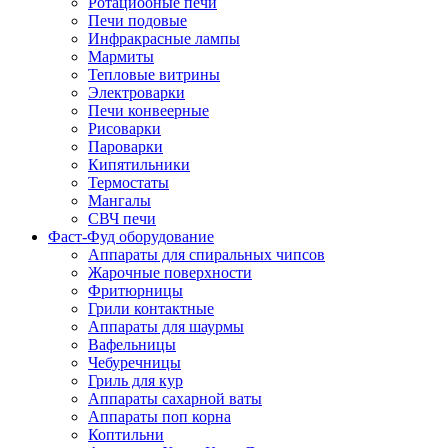
Ротациооные печи
Печи подовые
Инфракрасные лампы
Мармиты
Тепловые витрины
Электроварки
Печи конвеерные
Рисоварки
Пароварки
Кипятильники
Термостаты
Мангалы
СВЧ печи
Фаст-Фуд оборудование
Аппараты для спиральных чипсов
Жарочные поверхности
Фритюрницы
Грили контактные
Аппараты для шаурмы
Вафельницы
Чебуречницы
Гриль для кур
Аппараты сахарной ваты
Аппараты поп корна
Коптильни