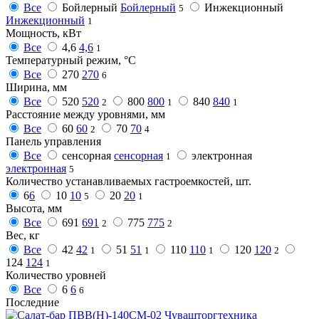
Все
Бойлерный
Бойлерный
Инжекционный
5
Инжекционный
1
Мощность, кВт
Все
4,6
4,6
1
Температурный режим, °C
Все
270
270
6
Ширина, мм
Все
520
520
800
800
840
840
2
1
1
Расстояние между уровнями, мм
Все
60
60
70
70
2
4
Панель управления
Все
сенсорная
сенсорная
электронная
1
электронная
5
Количество устанавливаемых гастроемкостей, шт.
6
6
10
10
20
20
5
1
Высота, мм
Все
691
691
775
775
2
2
Вес, кг
Все
42
42
51
51
110
110
120
120
1
1
1
2
124
124
1
Количество уровней
Все
6
6
6
Последние