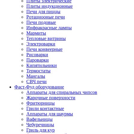
Плиты электрические
Плиты индукционные
Печи для пиццы
Ротациооные печи
Печи подовые
Инфракрасные лампы
Мармиты
Тепловые витрины
Электроварки
Печи конвеерные
Рисоварки
Пароварки
Кипятильники
Термостаты
Мангалы
СВЧ печи
Фаст-Фуд оборудование
Аппараты для спиральных чипсов
Жарочные поверхности
Фритюрницы
Грили контактные
Аппараты для шаурмы
Вафельницы
Чебуречницы
Гриль для кур