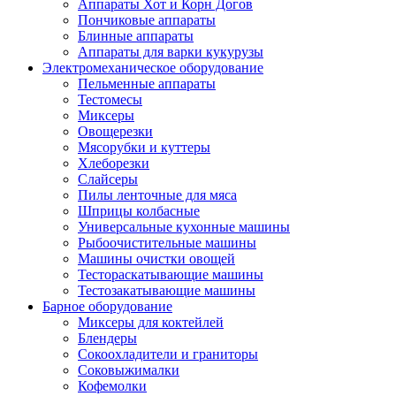
Аппараты Хот и Корн Догов
Пончиковые аппараты
Блинные аппараты
Аппараты для варки кукурузы
Электромеханическое оборудование
Пельменные аппараты
Тестомесы
Миксеры
Овощерезки
Мясорубки и куттеры
Хлеборезки
Слайсеры
Пилы ленточные для мяса
Шприцы колбасные
Универсальные кухонные машины
Рыбоочистительные машины
Машины очистки овощей
Тестораскатывающие машины
Тестозакатывающие машины
Барное оборудование
Миксеры для коктейлей
Блендеры
Сокоохладители и граниторы
Соковыжималки
Кофемолки