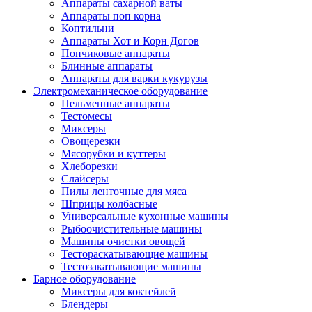
Аппараты сахарной ваты
Аппараты поп корна
Коптильни
Аппараты Хот и Корн Догов
Пончиковые аппараты
Блинные аппараты
Аппараты для варки кукурузы
Электромеханическое оборудование
Пельменные аппараты
Тестомесы
Миксеры
Овощерезки
Мясорубки и куттеры
Хлеборезки
Слайсеры
Пилы ленточные для мяса
Шприцы колбасные
Универсальные кухонные машины
Рыбоочистительные машины
Машины очистки овощей
Тестораскатывающие машины
Тестозакатывающие машины
Барное оборудование
Миксеры для коктейлей
Блендеры