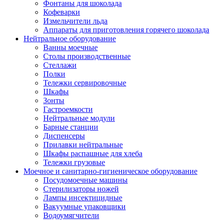
Фонтаны для шоколада
Кофеварки
Измельчители льда
Аппараты для приготовления горячего шоколада
Нейтральное оборудование
Ванны моечные
Столы производственные
Стеллажи
Полки
Тележки сервировочные
Шкафы
Зонты
Гастроемкости
Нейтральные модули
Барные станции
Диспенсеры
Прилавки нейтральные
Шкафы распашные для хлеба
Тележки грузовые
Моечное и санитарно-гигиеническое оборудование
Посудомоечные машины
Стерилизаторы ножей
Лампы инсектицидные
Вакуумные упаковщики
Водоумягчители