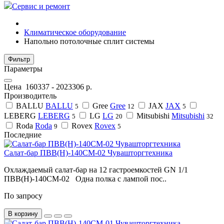
Сервис и ремонт
Климатическое оборудование
Напольно потолочные сплит системы
Фильтр
Параметры
Цена
160337
-
2023306
р.
Производитель
BALLU
BALLU
Gree
Gree
JAX
JAX
5
12
5
LEBERG
LEBERG
LG
LG
Mitsubishi
Mitsubishi
5
20
32
Roda
Roda
Rovex
Rovex
9
5
Последние
Салат-бар ПВВ(Н)-140СМ-02 Чувашторгтехника
Охлаждаемый салат-бар на 12 гастроемкостей GN 1/1
ПВВ(Н)-140СМ-02 Одна полка с лампой пос..
По запросу
В корзину