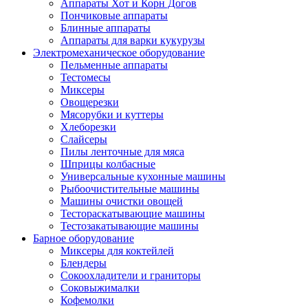
Аппараты Хот и Корн Догов
Пончиковые аппараты
Блинные аппараты
Аппараты для варки кукурузы
Электромеханическое оборудование
Пельменные аппараты
Тестомесы
Миксеры
Овощерезки
Мясорубки и куттеры
Хлеборезки
Слайсеры
Пилы ленточные для мяса
Шприцы колбасные
Универсальные кухонные машины
Рыбоочистительные машины
Машины очистки овощей
Тестораскатывающие машины
Тестозакатывающие машины
Барное оборудование
Миксеры для коктейлей
Блендеры
Сокоохладители и граниторы
Соковыжималки
Кофемолки