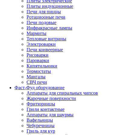
Плиты электрические
Плиты индукционные
Печи для пиццы
Ротациооные печи
Печи подовые
Инфракрасные лампы
Мармиты
Тепловые витрины
Электроварки
Печи конвеерные
Рисоварки
Пароварки
Кипятильники
Термостаты
Мангалы
СВЧ печи
Фаст-Фуд оборудование
Аппараты для спиральных чипсов
Жарочные поверхности
Фритюрницы
Грили контактные
Аппараты для шаурмы
Вафельницы
Чебуречницы
Гриль для кур