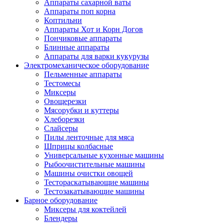
Аппараты сахарной ваты
Аппараты поп корна
Коптильни
Аппараты Хот и Корн Догов
Пончиковые аппараты
Блинные аппараты
Аппараты для варки кукурузы
Электромеханическое оборудование
Пельменные аппараты
Тестомесы
Миксеры
Овощерезки
Мясорубки и куттеры
Хлеборезки
Слайсеры
Пилы ленточные для мяса
Шприцы колбасные
Универсальные кухонные машины
Рыбоочистительные машины
Машины очистки овощей
Тестораскатывающие машины
Тестозакатывающие машины
Барное оборудование
Миксеры для коктейлей
Блендеры