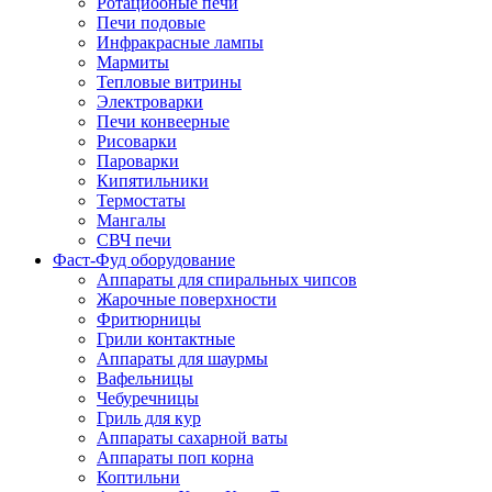
Ротациооные печи
Печи подовые
Инфракрасные лампы
Мармиты
Тепловые витрины
Электроварки
Печи конвеерные
Рисоварки
Пароварки
Кипятильники
Термостаты
Мангалы
СВЧ печи
Фаст-Фуд оборудование
Аппараты для спиральных чипсов
Жарочные поверхности
Фритюрницы
Грили контактные
Аппараты для шаурмы
Вафельницы
Чебуречницы
Гриль для кур
Аппараты сахарной ваты
Аппараты поп корна
Коптильни