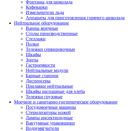
Фонтаны для шоколада
Кофеварки
Измельчители льда
Аппараты для приготовления горячего шоколада
Нейтральное оборудование
Ванны моечные
Столы производственные
Стеллажи
Полки
Тележки сервировочные
Шкафы
Зонты
Гастроемкости
Нейтральные модули
Барные станции
Диспенсеры
Прилавки нейтральные
Шкафы распашные для хлеба
Тележки грузовые
Моечное и санитарно-гигиеническое оборудование
Посудомоечные машины
Стерилизаторы ножей
Лампы инсектицидные
Вакуумные упаковщики
Водоумягчители