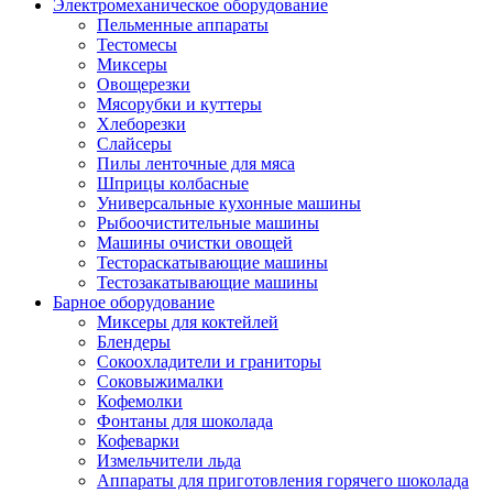
Электромеханическое оборудование
Пельменные аппараты
Тестомесы
Миксеры
Овощерезки
Мясорубки и куттеры
Хлеборезки
Слайсеры
Пилы ленточные для мяса
Шприцы колбасные
Универсальные кухонные машины
Рыбоочистительные машины
Машины очистки овощей
Тестораскатывающие машины
Тестозакатывающие машины
Барное оборудование
Миксеры для коктейлей
Блендеры
Сокоохладители и граниторы
Соковыжималки
Кофемолки
Фонтаны для шоколада
Кофеварки
Измельчители льда
Аппараты для приготовления горячего шоколада