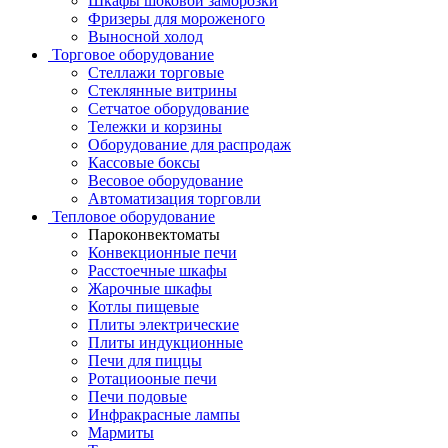
Шкафы шоковой заморозки
Фризеры для мороженого
Выносной холод
Торговое оборудование
Стеллажи торговые
Стеклянные витрины
Сетчатое оборудование
Тележки и корзины
Оборудование для распродаж
Кассовые боксы
Весовое оборудование
Автоматизация торговли
Тепловое оборудование
Пароконвектоматы
Конвекционные печи
Расстоечные шкафы
Жарочные шкафы
Котлы пищевые
Плиты электрические
Плиты индукционные
Печи для пиццы
Ротациооные печи
Печи подовые
Инфракрасные лампы
Мармиты