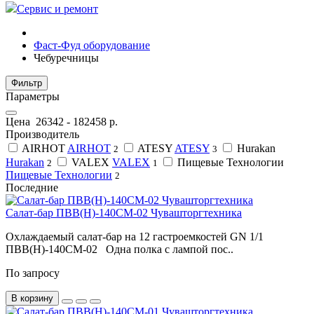
Сервис и ремонт
Фаст-Фуд оборудование
Чебуречницы
Фильтр
Параметры
Цена
26342
-
182458
р.
Производитель
AIRHOT
AIRHOT
ATESY
ATESY
Hurakan
2
3
Hurakan
VALEX
VALEX
Пищевые Технологии
2
1
Пищевые Технологии
2
Последние
Салат-бар ПВВ(Н)-140СМ-02 Чувашторгтехника
Охлаждаемый салат-бар на 12 гастроемкостей GN 1/1
ПВВ(Н)-140СМ-02 Одна полка с лампой пос..
По запросу
В корзину