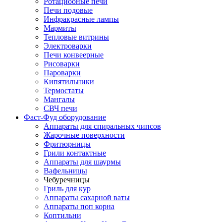
Ротациооные печи
Печи подовые
Инфракрасные лампы
Мармиты
Тепловые витрины
Электроварки
Печи конвеерные
Рисоварки
Пароварки
Кипятильники
Термостаты
Мангалы
СВЧ печи
Фаст-Фуд оборудование
Аппараты для спиральных чипсов
Жарочные поверхности
Фритюрницы
Грили контактные
Аппараты для шаурмы
Вафельницы
Чебуречницы
Гриль для кур
Аппараты сахарной ваты
Аппараты поп корна
Коптильни