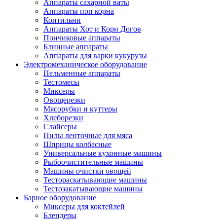
Аппараты сахарной ваты
Аппараты поп корна
Коптильни
Аппараты Хот и Корн Догов
Пончиковые аппараты
Блинные аппараты
Аппараты для варки кукурузы
Электромеханическое оборудование
Пельменные аппараты
Тестомесы
Миксеры
Овощерезки
Мясорубки и куттеры
Хлеборезки
Слайсеры
Пилы ленточные для мяса
Шприцы колбасные
Универсальные кухонные машины
Рыбоочистительные машины
Машины очистки овощей
Тестораскатывающие машины
Тестозакатывающие машины
Барное оборудование
Миксеры для коктейлей
Блендеры