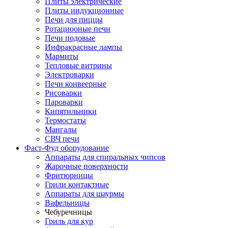
Плиты электрические
Плиты индукционные
Печи для пиццы
Ротациооные печи
Печи подовые
Инфракрасные лампы
Мармиты
Тепловые витрины
Электроварки
Печи конвеерные
Рисоварки
Пароварки
Кипятильники
Термостаты
Мангалы
СВЧ печи
Фаст-Фуд оборудование
Аппараты для спиральных чипсов
Жарочные поверхности
Фритюрницы
Грили контактные
Аппараты для шаурмы
Вафельницы
Чебуречницы
Гриль для кур