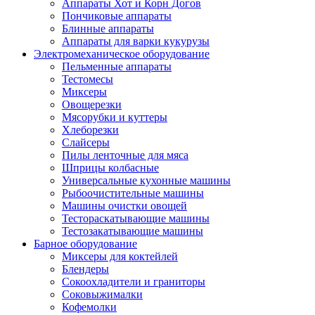
Аппараты Хот и Корн Догов
Пончиковые аппараты
Блинные аппараты
Аппараты для варки кукурузы
Электромеханическое оборудование
Пельменные аппараты
Тестомесы
Миксеры
Овощерезки
Мясорубки и куттеры
Хлеборезки
Слайсеры
Пилы ленточные для мяса
Шприцы колбасные
Универсальные кухонные машины
Рыбоочистительные машины
Машины очистки овощей
Тестораскатывающие машины
Тестозакатывающие машины
Барное оборудование
Миксеры для коктейлей
Блендеры
Сокоохладители и граниторы
Соковыжималки
Кофемолки