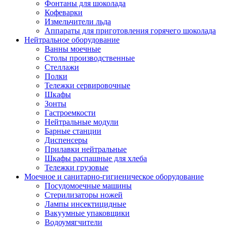
Фонтаны для шоколада
Кофеварки
Измельчители льда
Аппараты для приготовления горячего шоколада
Нейтральное оборудование
Ванны моечные
Столы производственные
Стеллажи
Полки
Тележки сервировочные
Шкафы
Зонты
Гастроемкости
Нейтральные модули
Барные станции
Диспенсеры
Прилавки нейтральные
Шкафы распашные для хлеба
Тележки грузовые
Моечное и санитарно-гигиеническое оборудование
Посудомоечные машины
Стерилизаторы ножей
Лампы инсектицидные
Вакуумные упаковщики
Водоумягчители